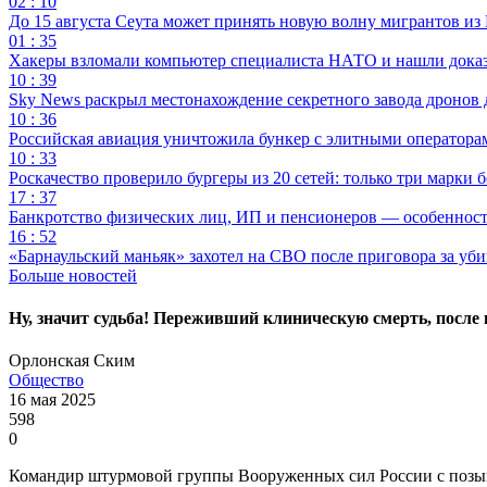
02 : 10
До 15 августа Сеута может принять новую волну мигрантов из
01 : 35
Хакеры взломали компьютер специалиста НАТО и нашли доказат
10 : 39
Sky News раскрыл местонахождение секретного завода дронов
10 : 36
Российская авиация уничтожила бункер с элитными оператор
10 : 33
Роскачество проверило бургеры из 20 сетей: только три марки 
17 : 37
Банкротство физических лиц, ИП и пенсионеров — особеннос
16 : 52
«Барнаульский маньяк» захотел на СВО после приговора за уби
Больше новостей
Ну, значит судьба! Переживший клиническую смерть, после
Орлонская Ским
Общество
16 мая 2025
598
0
Командир штурмовой группы Вооруженных сил России с позыв