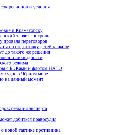
исок регионов и условия
ковке и Краматорску
ленский теряет контроль
ну провала переговоров
аты на подготовку детей к школе
ут до такого же решения
бальной ликвидности
ского режима
рьбы с БЭКами и флотом НАТО
ом судне в Чёрном море
но на данный момент
дов: реакция эксперта
 может добиться правосудия
 о новой тактике противника