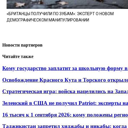
«БРИТАНЦЫ ПОЛУЧИЛИ ПО ЗУБАМ»: ЭКСПЕРТ О НОВОМ
ДЕМОГРАФИЧЕСКОМ МАНИПУЛИРОВАНИИ
Новости партнеров
Читайте также
Кому государство заплатит за школьную форму в 
Освобождение Красного Кута и Торского открыл
Стратегическая игра: войска нацелились на Запа
Зеленский в США не получил Patriot: эксперты н
16 тысяч к 1 сентября 2026: кому положены реги
Таджикистан запретил хиджабы и никабы: когда 