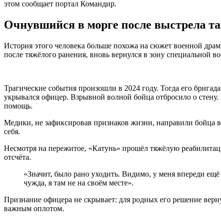
этом сообщает портал Командир.
Очнувшийся в морге после выстрела та
История этого человека больше похожа на сюжет военной дра
после тяжёлого ранения, вновь вернулся в зону специальной в
Трагические события произошли в 2024 году. Тогда его бригад
укрывался офицер. Взрывной волной бойца отбросило о стену. Р
помощь.
Медики, не зафиксировав признаков жизни, направили бойца в
себя.
Несмотря на пережитое, «Катунь» прошёл тяжёлую реабилитацию
отсчёта.
«Значит, было рано уходить. Видимо, у меня впереди ещё
чужда, я там не на своём месте».
Признание офицера не скрывает: для родных его решение верну
важным оплотом.