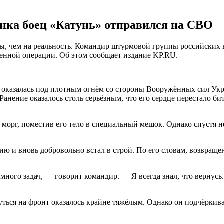
нка боец «Катунь» отправился на СВО
мы, чем на реальность. Командир штурмовой группы российски
оенной операции. Об этом сообщает издание KP.RU.
а оказалась под плотным огнём со стороны Вооружённых сил Укр
анение оказалось столь серьёзным, что его сердце перестало би
 морг, поместив его тело в специальный мешок. Однако спустя 
 и вновь добровольно встал в строй. По его словам, возвращен
 много задач, — говорит командир. — Я всегда знал, что вернусь
ться на фронт оказалось крайне тяжёлым. Однако он подчёркива