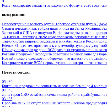
0
Кому государство заплатит за школьную форму в 2026 году: сп
Выбор редакции
Освобождение Красного Кута и Торского открыло путь к Друж
Стратегическая игра: войска нацелились на Запад Украины, Зе
Зеленский в США не получил Patriot: эксперты назвали причи
16 тысяч к 1 сентября 2026: кому положены региональные выпл
Таджикистан запретил хиджабы и никабы: когда в России дойд
Edenex: От финтех-прототипа к системообразующему узлу гло
Шокирующая правда: дрон ВСУ раскрыл страшные тайны киев
Рогозин предложил возродить советские экранопланы для бо
Новый пожар у одесского побережья: что известно о поражённ
Контрнаступление ВСУ: первые успехи и потери — что извест
Новости сегодня
05 : 30
Британцы предложили сократить население Земли до 4 миллиар
04 : 45
Дочь героя СВО остаётся в семье главы района: прабабушка не
03 : 35
Прорыва ВСУ не будет: военный эксперт Леонков предупредил