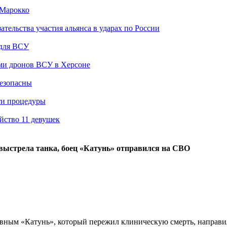
 Марокко
ельства участия альянса в ударах по России
 для ВСУ
ами дронов ВСУ в Херсоне
безопасны
ти процедуры
йство 11 девушек
 выстрела танка, боец «Катунь» отправился на СВО
ным «Катунь», который пережил клиническую смерть, направил