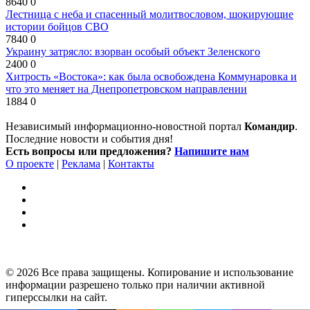
8640
0
Лестница с неба и спасенный молитвословом, шокирующие
истории бойцов СВО
7840
0
Украину затрясло: взорван особый объект Зеленского
2400
0
Хитрость «Востока»: как была освобождена Коммунаровка и
что это меняет на Днепропетровском направлении
1884
0
Независимый информационно-новостной портал
Командир
.
Последние новости и события дня!
Есть вопросы или предложения?
Напишите нам
О проекте
|
Реклама
|
Контакты
© 2026 Все права защищены. Копирование и использование
информации разрешено только при наличии активной
гиперссылки на сайт.