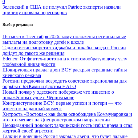
0
Зеленский в США не получил Patriot: эксперты назвали
причину провала переговоров
Выбор редакции
16 тысяч к 1 сентября 2026: кому положены региональные
выплаты на подготовку детей к школе
Таджикистан запретил хиджабы и никабы: когда в России
дойдут до такого же решения
Edenex: От финтех-прототипа к системообразующему узлу
глобальной ликвидности
Шокирующая правда: дрон ВСУ раскрыл страшные тайны
киевского режима
Рогозин предложил возродить советские экранопланы для
борьбы с БЭКами и флотом НАТО
Новый пожар у одесского побережья: что известно о
поражённом судне в Чёрном море
Контрнаступление ВСУ: первые успехи и потери — что
известно на данный момент
Хитрость «Востока»: как была освобождена Коммунаровка и
что это меняет на Днепропетровском направлении
Неожиданный поворот: таджикский гость избил врача и стал
жертвой своей агрессии
Галкин в ловушке: Россия закрыла двери, что будет дальше