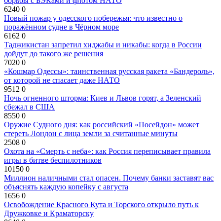
борьбы с БЭКами и флотом НАТО
6240
0
Новый пожар у одесского побережья: что известно о
поражённом судне в Чёрном море
6162
0
Таджикистан запретил хиджабы и никабы: когда в России
дойдут до такого же решения
7020
0
«Кошмар Одессы»: таинственная русская ракета «Бандероль»,
от которой не спасает даже НАТО
9512
0
Ночь огненного шторма: Киев и Львов горят, а Зеленский
сбежал в США
8550
0
Оружие Судного дня: как российский «Посейдон» может
стереть Лондон с лица земли за считанные минуты
2508
0
Охота на «Смерть с неба»: как Россия переписывает правила
игры в битве беспилотников
10150
0
Миллион наличными стал опасен. Почему банки заставят вас
объяснять каждую копейку с августа
1656
0
Освобождение Красного Кута и Торского открыло путь к
Дружковке и Краматорску