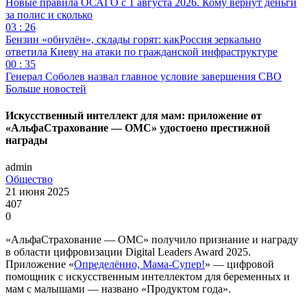
Новые правила ОСАГО с 1 августа 2026. Кому вернут деньги
за полис и сколько
03 : 26
Бензин «обнулён», склады горят: какРоссия зеркально
ответила Киеву на атаки по гражданской инфраструктуре
00 : 35
Генерал Соболев назвал главное условие завершения СВО
Больше новостей
Искусственный интеллект для мам: приложение от
«АльфаСтрахование — ОМС» удостоено престижной
награды
admin
Общество
21 июня 2025
407
0
«АльфаСтрахование — ОМС» получило признание и награду
в области цифровизации Digital Leaders Award 2025.
Приложение «
Определённо, Мама-Супер!
» — цифровой
помощник с искусственным интеллектом для беременных и
мам с малышами — названо «Продуктом года».