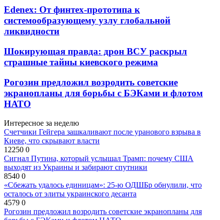
Edenex: От финтех-прототипа к
системообразующему узлу глобальной
ликвидности
Шокирующая правда: дрон ВСУ раскрыл
страшные тайны киевского режима
Рогозин предложил возродить советские
экранопланы для борьбы с БЭКами и флотом
НАТО
Интересное за неделю
Счетчики Гейгера зашкаливают после уранового взрыва в
Киеве, что скрывают власти
12250
0
Сигнал Путина, который услышал Трамп: почему США
выходят из Украины и забирают спутники
8540
0
«Сбежать удалось единицам»: 25-ю ОДШБр обнулили, что
осталось от элиты украинского десанта
4579
0
Рогозин предложил возродить советские экранопланы для