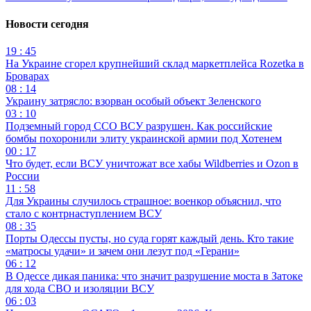
Новости сегодня
19 : 45
На Украине сгорел крупнейший склад маркетплейса Rozetka в
Броварах
08 : 14
Украину затрясло: взорван особый объект Зеленского
03 : 10
Подземный город ССО ВСУ разрушен. Как российские
бомбы похоронили элиту украинской армии под Хотенем
00 : 17
Что будет, если ВСУ уничтожат все хабы Wildberries и Ozon в
России
11 : 58
Для Украины случилось страшное: военкор объяснил, что
стало с контрнаступлением ВСУ
08 : 35
Порты Одессы пусты, но суда горят каждый день. Кто такие
«матросы удачи» и зачем они лезут под «Герани»
06 : 12
В Одессе дикая паника: что значит разрушение моста в Затоке
для хода СВО и изоляции ВСУ
06 : 03