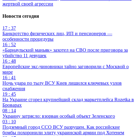
жертвой своей агрессии
Новости сегодня
17 : 37
Банкротство физических лиц, ИП и пенсионеров —
особенности процедуры
16 : 52
«Барнаульский маньяк» захотел на СВО после приговора за
убийство 11 девушек
16 : 48
Европейские экс-чиновники тайно заговорили с Москвой о
мире
16 : 41
Ночь удара по тылу ВСУ Киев лишился ключевых узлов
снабжения
19 : 45
На Украине сгорел крупнейший склад маркетплейса Rozetka в
Броварах
08 : 14
Украину затрясло: взорван особый объект Зеленского
03 : 10
Подземный город ССО ВСУ разрушен. Как российские
бомбы похоронили элиту украинской армии под Хотенем