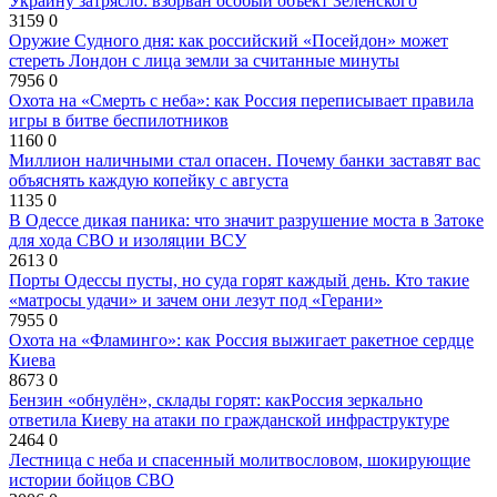
Украину затрясло: взорван особый объект Зеленского
3159
0
Оружие Судного дня: как российский «Посейдон» может
стереть Лондон с лица земли за считанные минуты
7956
0
Охота на «Смерть с неба»: как Россия переписывает правила
игры в битве беспилотников
1160
0
Миллион наличными стал опасен. Почему банки заставят вас
объяснять каждую копейку с августа
1135
0
В Одессе дикая паника: что значит разрушение моста в Затоке
для хода СВО и изоляции ВСУ
2613
0
Порты Одессы пусты, но суда горят каждый день. Кто такие
«матросы удачи» и зачем они лезут под «Герани»
7955
0
Охота на «Фламинго»: как Россия выжигает ракетное сердце
Киева
8673
0
Бензин «обнулён», склады горят: какРоссия зеркально
ответила Киеву на атаки по гражданской инфраструктуре
2464
0
Лестница с неба и спасенный молитвословом, шокирующие
истории бойцов СВО