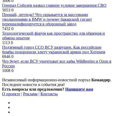
3006
0
Генерал Соболев назвал главное условие завершения СВО
5053
0
Прощай, легенда? Что скрывается за массовыми
увольнениями в BMW и почему баварский гигант
переквалифицируется в оборонный завод
7452
0
Технологический форум как пространство для общения и
обмена опытом
1113
0
Подземный город ССО ВСУ разрушен. Как российские
бомбы похоронили элиту украинской армии под Хотенем
6946
0
Что будет, если ВСУ уничтожат все хабы Wildberries и Ozon в
России
1008
0
Независимый информационно-новостной портал
Командир
.
Последние новости и события дня!
Есть вопросы или предложения?
Напишите нам
О проекте
|
Реклама
|
Контакты