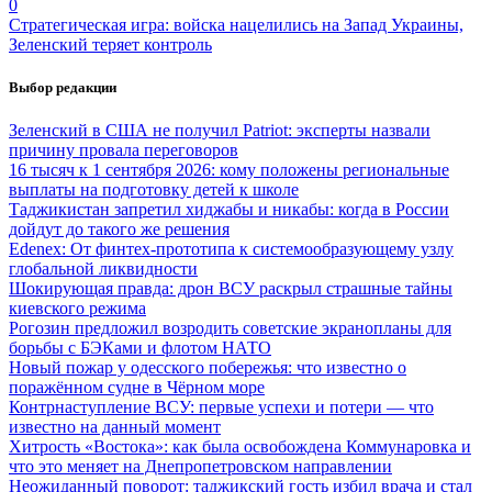
0
Стратегическая игра: войска нацелились на Запад Украины,
Зеленский теряет контроль
Выбор редакции
Зеленский в США не получил Patriot: эксперты назвали
причину провала переговоров
16 тысяч к 1 сентября 2026: кому положены региональные
выплаты на подготовку детей к школе
Таджикистан запретил хиджабы и никабы: когда в России
дойдут до такого же решения
Edenex: От финтех-прототипа к системообразующему узлу
глобальной ликвидности
Шокирующая правда: дрон ВСУ раскрыл страшные тайны
киевского режима
Рогозин предложил возродить советские экранопланы для
борьбы с БЭКами и флотом НАТО
Новый пожар у одесского побережья: что известно о
поражённом судне в Чёрном море
Контрнаступление ВСУ: первые успехи и потери — что
известно на данный момент
Хитрость «Востока»: как была освобождена Коммунаровка и
что это меняет на Днепропетровском направлении
Неожиданный поворот: таджикский гость избил врача и стал