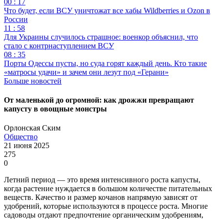
00 : 17
Что будет, если ВСУ уничтожат все хабы Wildberries и Ozon в
России
11 : 58
Для Украины случилось страшное: военкор объяснил, что
стало с контрнаступлением ВСУ
08 : 35
Порты Одессы пусты, но суда горят каждый день. Кто такие
«матросы удачи» и зачем они лезут под «Герани»
Больше новостей
От маленькой до огромной: как дрожжи превращают
капусту в овощные монстры
Орлонская Ским
Общество
21 июня 2025
275
0
Летний период — это время интенсивного роста капусты,
когда растение нуждается в большом количестве питательных
веществ. Качество и размер кочанов напрямую зависят от
удобрений, которые используются в процессе роста. Многие
садоводы отдают предпочтение органическим удобрениям,