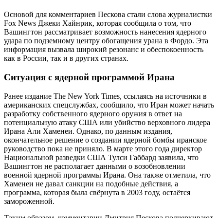
Основой для комментариев Пескова стали слова журналистки
Fox News Джеки Хайнрик, которая сообщила о том, что
Вашингтон рассматривает возможность нанесения ядерного
удара по подземному центру обогащения урана в Фордо. Эта
информация вызвала широкий резонанс и обеспокоенность
как в России, так и в других странах.
Ситуация с ядерной программой Ирана
Ранее издание The New York Times, ссылаясь на источники в
американских спецслужбах, сообщило, что Иран может начать
разработку собственного ядерного оружия в ответ на
потенциальную атаку США или убийство верховного лидера
Ирана Али Хаменеи. Однако, по данным издания,
окончательное решение о создании ядерной бомбы иранское
руководство пока не приняло. В марте этого года директор
Национальной разведки США Тулси Габбард заявила, что
Вашингтон не располагает данными о возобновлении
военной ядерной программы Ирана. Она также отметила, что
Хаменеи не давал санкции на подобные действия, а
программа, которая была свёрнута в 2003 году, остаётся
замороженной.
Таким образом, комментарии Дмитрия Пескова подчеркивают