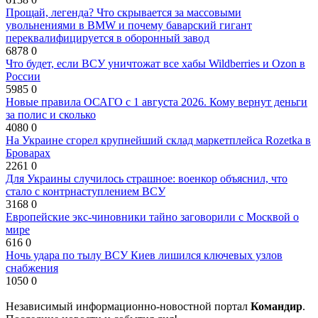
Прощай, легенда? Что скрывается за массовыми
увольнениями в BMW и почему баварский гигант
переквалифицируется в оборонный завод
6878
0
Что будет, если ВСУ уничтожат все хабы Wildberries и Ozon в
России
5985
0
Новые правила ОСАГО с 1 августа 2026. Кому вернут деньги
за полис и сколько
4080
0
На Украине сгорел крупнейший склад маркетплейса Rozetka в
Броварах
2261
0
Для Украины случилось страшное: военкор объяснил, что
стало с контрнаступлением ВСУ
3168
0
Европейские экс-чиновники тайно заговорили с Москвой о
мире
616
0
Ночь удара по тылу ВСУ Киев лишился ключевых узлов
снабжения
1050
0
Независимый информационно-новостной портал
Командир
.