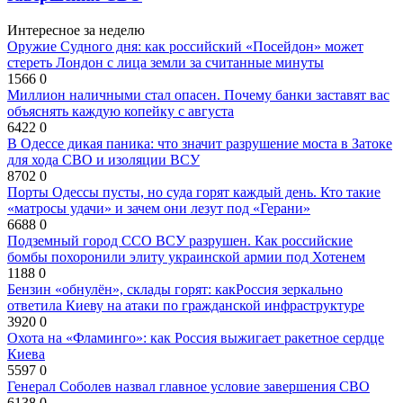
Интересное за неделю
Оружие Судного дня: как российский «Посейдон» может
стереть Лондон с лица земли за считанные минуты
1566
0
Миллион наличными стал опасен. Почему банки заставят вас
объяснять каждую копейку с августа
6422
0
В Одессе дикая паника: что значит разрушение моста в Затоке
для хода СВО и изоляции ВСУ
8702
0
Порты Одессы пусты, но суда горят каждый день. Кто такие
«матросы удачи» и зачем они лезут под «Герани»
6688
0
Подземный город ССО ВСУ разрушен. Как российские
бомбы похоронили элиту украинской армии под Хотенем
1188
0
Бензин «обнулён», склады горят: какРоссия зеркально
ответила Киеву на атаки по гражданской инфраструктуре
3920
0
Охота на «Фламинго»: как Россия выжигает ракетное сердце
Киева
5597
0
Генерал Соболев назвал главное условие завершения СВО
6138
0