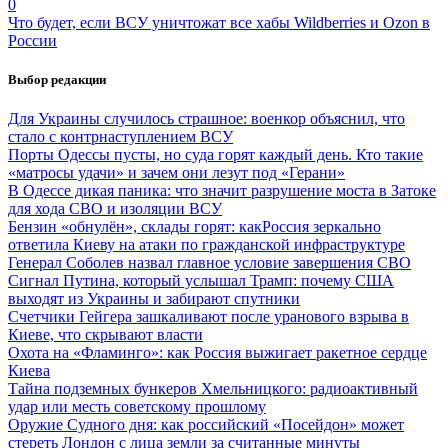
0
Что будет, если ВСУ уничтожат все хабы Wildberries и Ozon в
России
Выбор редакции
Для Украины случилось страшное: военкор объяснил, что
стало с контрнаступлением ВСУ
Порты Одессы пусты, но суда горят каждый день. Кто такие
«матросы удачи» и зачем они лезут под «Герани»
В Одессе дикая паника: что значит разрушение моста в Затоке
для хода СВО и изоляции ВСУ
Бензин «обнулён», склады горят: какРоссия зеркально
ответила Киеву на атаки по гражданской инфраструктуре
Генерал Соболев назвал главное условие завершения СВО
Сигнал Путина, который услышал Трамп: почему США
выходят из Украины и забирают спутники
Счетчики Гейгера зашкаливают после уранового взрыва в
Киеве, что скрывают власти
Охота на «Фламинго»: как Россия выжигает ракетное сердце
Киева
Тайна подземных бункеров Хмельницкого: радиоактивный
удар или месть советскому прошлому
Оружие Судного дня: как российский «Посейдон» может
стереть Лондон с лица земли за считанные минуты