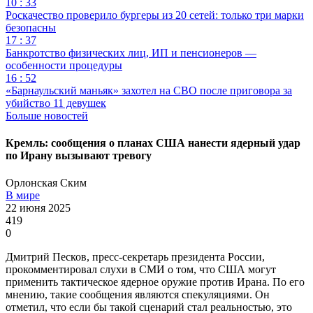
10 : 33
Роскачество проверило бургеры из 20 сетей: только три марки
безопасны
17 : 37
Банкротство физических лиц, ИП и пенсионеров —
особенности процедуры
16 : 52
«Барнаульский маньяк» захотел на СВО после приговора за
убийство 11 девушек
Больше новостей
Кремль: сообщения о планах США нанести ядерный удар
по Ирану вызывают тревогу
Орлонская Ским
В мире
22 июня 2025
419
0
Дмитрий Песков, пресс-секретарь президента России,
прокомментировал слухи в СМИ о том, что США могут
применить тактическое ядерное оружие против Ирана. По его
мнению, такие сообщения являются спекуляциями. Он
отметил, что если бы такой сценарий стал реальностью, это