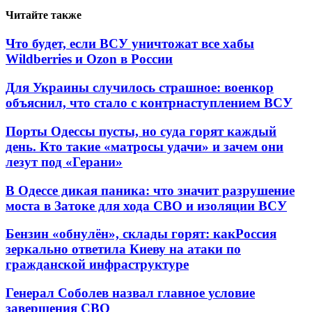
Читайте также
Что будет, если ВСУ уничтожат все хабы
Wildberries и Ozon в России
Для Украины случилось страшное: военкор
объяснил, что стало с контрнаступлением ВСУ
Порты Одессы пусты, но суда горят каждый
день. Кто такие «матросы удачи» и зачем они
лезут под «Герани»
В Одессе дикая паника: что значит разрушение
моста в Затоке для хода СВО и изоляции ВСУ
Бензин «обнулён», склады горят: какРоссия
зеркально ответила Киеву на атаки по
гражданской инфраструктуре
Генерал Соболев назвал главное условие
завершения СВО