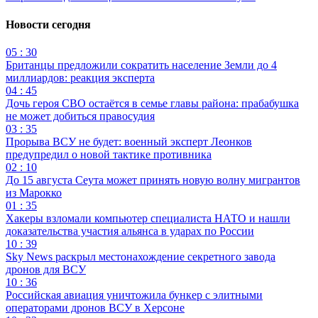
Новости сегодня
05 : 30
Британцы предложили сократить население Земли до 4
миллиардов: реакция эксперта
04 : 45
Дочь героя СВО остаётся в семье главы района: прабабушка
не может добиться правосудия
03 : 35
Прорыва ВСУ не будет: военный эксперт Леонков
предупредил о новой тактике противника
02 : 10
До 15 августа Сеута может принять новую волну мигрантов
из Марокко
01 : 35
Хакеры взломали компьютер специалиста НАТО и нашли
доказательства участия альянса в ударах по России
10 : 39
Sky News раскрыл местонахождение секретного завода
дронов для ВСУ
10 : 36
Российская авиация уничтожила бункер с элитными
операторами дронов ВСУ в Херсоне