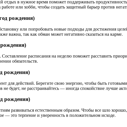
й отдых в нужное время поможет поддерживать продуктивность 
на работе или хобби, чтобы создать защитный барьер против нег
 год рождения)
бстановку или попробовать новые подходы для достижения целе
кже важна, так как обман может негативно сказаться на карме.
д рождения)
х. Составление расписания на неделю поможет расставить приор
нении обязательств.
од рождения)
ент для действий. Берегите свою энергию, чтобы быть готовым
в не будет, не расстраивайтесь — иногда спокойствие лучше акт
год рождения)
иям развиваться естественным образом. Чтобы все шло хорошо, 
е — это терпение и уверенность в положительном исходе.