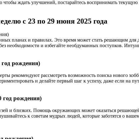
о чтобы ждать улучшений, постарайтесь воспринимать текущую 
еделю с 23 по 29 июня 2025 года
ения)
енных планах и правилах. Это время может стать решающим для
без необходимости и избегайте необдуманных поступков. Интуици
9 год рождения)
рты рекомендуют рассмотреть возможность поиска нового хобби 
ериментировать и делайте первый шаг к успеху, даже если на п
10 год рождения)
рузей и близких. Помощь окружающих может оказаться решающей 
слушивайтесь к советам мудрых людей, которые заботятся о ваше
год рождения)