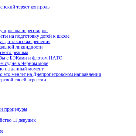
ленский теряет контроль
ну провала переговоров
аты на подготовку детей к школе
ут до такого же решения
бальной ликвидности
ского режима
рьбы с БЭКами и флотом НАТО
ом судне в Чёрном море
но на данный момент
то это меняет на Днепропетровском направлении
ертвой своей агрессии
ти процедуры
йство 11 девушек
ре