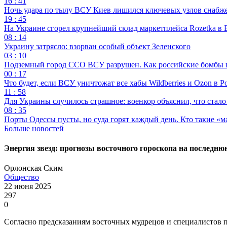
16 : 41
Ночь удара по тылу ВСУ Киев лишился ключевых узлов снабж
19 : 45
На Украине сгорел крупнейший склад маркетплейса Rozetka в 
08 : 14
Украину затрясло: взорван особый объект Зеленского
03 : 10
Подземный город ССО ВСУ разрушен. Как российские бомбы 
00 : 17
Что будет, если ВСУ уничтожат все хабы Wildberries и Ozon в Р
11 : 58
Для Украины случилось страшное: военкор объяснил, что стал
08 : 35
Порты Одессы пусты, но суда горят каждый день. Кто такие «м
Больше новостей
Энергия звезд: прогнозы восточного гороскопа на последн
Орлонская Ским
Общество
22 июня 2025
297
0
Согласно предсказаниям восточных мудрецов и специалистов п