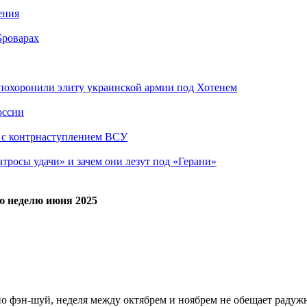
ения
Броварах
похоронили элиту украинской армии под Хотенем
оссии
о с контрнаступлением ВСУ
атросы удачи» и зачем они лезут под «Герани»
юю неделю июня 2025
о фэн-шуй, неделя между октябрем и ноябрем не обещает радужн