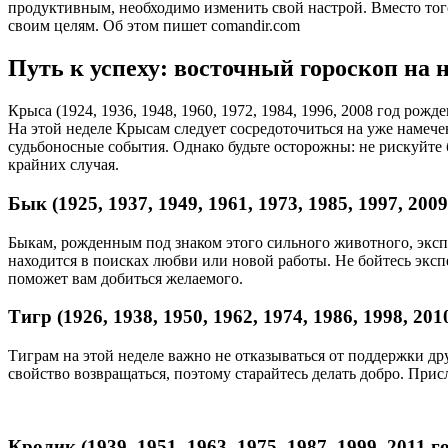
продуктивным, необходимо изменить свой настрой. Вместо тог
своим целям. Об этом пишет comandir.com
Путь к успеху: восточный гороскоп на н
Крыса (1924, 1936, 1948, 1960, 1972, 1984, 1996, 2008 год рожд
На этой неделе Крысам следует сосредоточиться на уже намеч
судьбоносные события. Однако будьте осторожны: не рискуйте 
крайних случая.
Бык (1925, 1937, 1949, 1961, 1973, 1985, 1997, 200
Быкам, рожденным под знаком этого сильного животного, экспе
находится в поисках любви или новой работы. Не бойтесь эксп
поможет вам добиться желаемого.
Тигр (1926, 1938, 1950, 1962, 1974, 1986, 1998, 20
Тиграм на этой неделе важно не отказываться от поддержки д
свойство возвращаться, поэтому старайтесь делать добро. При
Кролик (1939, 1951, 1963, 1975, 1987, 1999, 2011 