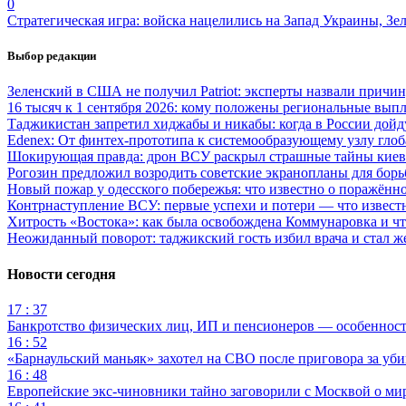
0
Стратегическая игра: войска нацелились на Запад Украины, Зе
Выбор редакции
Зеленский в США не получил Patriot: эксперты назвали причи
16 тысяч к 1 сентября 2026: кому положены региональные выпл
Таджикистан запретил хиджабы и никабы: когда в России дойд
Edenex: От финтех-прототипа к системообразующему узлу гло
Шокирующая правда: дрон ВСУ раскрыл страшные тайны киев
Рогозин предложил возродить советские экранопланы для бо
Новый пожар у одесского побережья: что известно о поражённ
Контрнаступление ВСУ: первые успехи и потери — что извест
Хитрость «Востока»: как была освобождена Коммунаровка и ч
Неожиданный поворот: таджикский гость избил врача и стал ж
Новости сегодня
17 : 37
Банкротство физических лиц, ИП и пенсионеров — особеннос
16 : 52
«Барнаульский маньяк» захотел на СВО после приговора за уби
16 : 48
Европейские экс-чиновники тайно заговорили с Москвой о ми