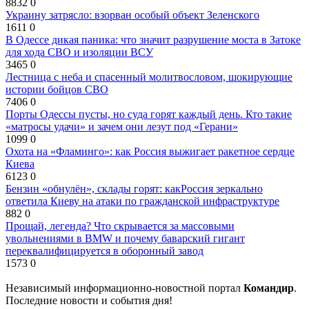
8832
0
Украину затрясло: взорван особый объект Зеленского
1611
0
В Одессе дикая паника: что значит разрушение моста в Затоке
для хода СВО и изоляции ВСУ
3465
0
Лестница с неба и спасенный молитвословом, шокирующие
истории бойцов СВО
7406
0
Порты Одессы пусты, но суда горят каждый день. Кто такие
«матросы удачи» и зачем они лезут под «Герани»
1099
0
Охота на «Фламинго»: как Россия выжигает ракетное сердце
Киева
6123
0
Бензин «обнулён», склады горят: какРоссия зеркально
ответила Киеву на атаки по гражданской инфраструктуре
882
0
Прощай, легенда? Что скрывается за массовыми
увольнениями в BMW и почему баварский гигант
переквалифицируется в оборонный завод
1573
0
Независимый информационно-новостной портал
Командир
.
Последние новости и события дня!