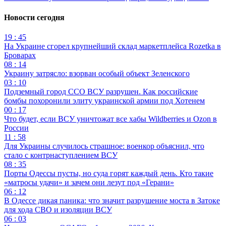
Новости сегодня
19 : 45
На Украине сгорел крупнейший склад маркетплейса Rozetka в
Броварах
08 : 14
Украину затрясло: взорван особый объект Зеленского
03 : 10
Подземный город ССО ВСУ разрушен. Как российские
бомбы похоронили элиту украинской армии под Хотенем
00 : 17
Что будет, если ВСУ уничтожат все хабы Wildberries и Ozon в
России
11 : 58
Для Украины случилось страшное: военкор объяснил, что
стало с контрнаступлением ВСУ
08 : 35
Порты Одессы пусты, но суда горят каждый день. Кто такие
«матросы удачи» и зачем они лезут под «Герани»
06 : 12
В Одессе дикая паника: что значит разрушение моста в Затоке
для хода СВО и изоляции ВСУ
06 : 03