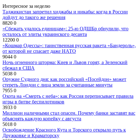
Интересное за неделю
Таджикистан запретил хиджабы и никабы: когда в России
дойдут до такого же решения
8820
0
«Сбежать удалось единицам»: 25-ю ОДШБр обнулили, что
осталось от элиты украинского десанта
12200
0
«Кошмар Одессы»: таинственная русская ракета «Бандероль»,
от которой не спасает даже НАТО
9044
0
Ночь огненного шторма: Киев и Львов горят, а Зеленский
сбежал в США
5038
0
Оружие Судного дня: как российский «Посейдон» может
стереть Лондон с лица земли за считанные минуты
7955
0
Охота на «Смерть с неба»: как Россия переписывает правила
игры в битве беспилотников
3933
0
Миллион наличными стал опасен. Почему банки заставят вас
объяснять каждую копейку с августа
5018
0
Освобождение Красного Кута и Торского открыло путь к
Дружковке и Краматорску