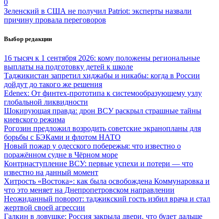
0
Зеленский в США не получил Patriot: эксперты назвали
причину провала переговоров
Выбор редакции
16 тысяч к 1 сентября 2026: кому положены региональные
выплаты на подготовку детей к школе
Таджикистан запретил хиджабы и никабы: когда в России
дойдут до такого же решения
Edenex: От финтех-прототипа к системообразующему узлу
глобальной ликвидности
Шокирующая правда: дрон ВСУ раскрыл страшные тайны
киевского режима
Рогозин предложил возродить советские экранопланы для
борьбы с БЭКами и флотом НАТО
Новый пожар у одесского побережья: что известно о
поражённом судне в Чёрном море
Контрнаступление ВСУ: первые успехи и потери — что
известно на данный момент
Хитрость «Востока»: как была освобождена Коммунаровка и
что это меняет на Днепропетровском направлении
Неожиданный поворот: таджикский гость избил врача и стал
жертвой своей агрессии
Галкин в ловушке: Россия закрыла двери, что будет дальше