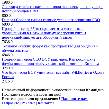
1980
0
Лестница с неба и спасенный молитвословом, шокирующие
истории бойцов СВО
860
0
Генерал Соболев назвал главное условие завершения СВО
6800
0
Прощай, легенда? Что скрывается за массовыми
увольнениями в BMW и почему баварский гигант
переквалифицируется в оборонный завод
7636
0
Технологический форум как пространство для общения и
обмена опытом
6846
0
Подземный город ССО ВСУ разрушен. Как российские
бомбы похоронили элиту украинской армии под Хотенем
3240
0
Что будет, если ВСУ уничтожат все хабы Wildberries и Ozon в
России
2416
0
Независимый информационно-новостной портал
Командир
.
Последние новости и события дня!
Есть вопросы или предложения?
Напишите нам
О проекте
|
Реклама
|
Контакты