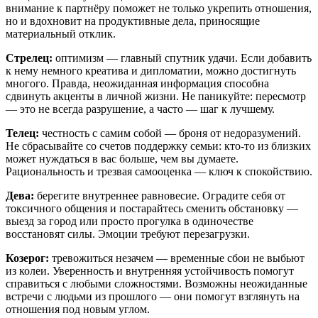
внимание к партнёру поможет не только укрепить отношения,
но и вдохновит на продуктивные дела, приносящие
материальный отклик.
Стрелец:
оптимизм — главный спутник удачи. Если добавить
к нему немного креатива и дипломатии, можно достигнуть
многого. Правда, неожиданная информация способна
сдвинуть акценты в личной жизни. Не паникуйте: пересмотр
— это не всегда разрушение, а часто — шаг к лучшему.
Телец:
честность с самим собой — броня от недоразумений.
Не сбрасывайте со счетов поддержку семьи: кто-то из близких
может нуждаться в вас больше, чем вы думаете.
Рациональность и трезвая самооценка — ключ к спокойствию.
Дева:
берегите внутреннее равновесие. Оградите себя от
токсичного общения и постарайтесь сменить обстановку —
выезд за город или просто прогулка в одиночестве
восстановят силы. Эмоции требуют перезагрузки.
Козерог:
тревожиться незачем — временные сбои не выбьют
из колеи. Уверенность и внутренняя устойчивость помогут
справиться с любыми сложностями. Возможны неожиданные
встречи с людьми из прошлого — они помогут взглянуть на
отношения под новым углом.