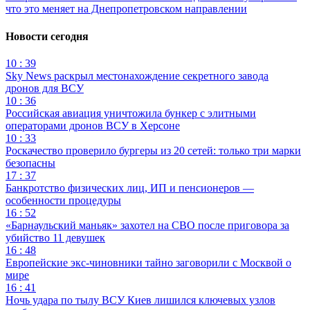
что это меняет на Днепропетровском направлении
Новости сегодня
10 : 39
Sky News раскрыл местонахождение секретного завода
дронов для ВСУ
10 : 36
Российская авиация уничтожила бункер с элитными
операторами дронов ВСУ в Херсоне
10 : 33
Роскачество проверило бургеры из 20 сетей: только три марки
безопасны
17 : 37
Банкротство физических лиц, ИП и пенсионеров —
особенности процедуры
16 : 52
«Барнаульский маньяк» захотел на СВО после приговора за
убийство 11 девушек
16 : 48
Европейские экс-чиновники тайно заговорили с Москвой о
мире
16 : 41
Ночь удара по тылу ВСУ Киев лишился ключевых узлов