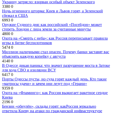
Украину затрясло: взорван особый объект Зеленского
3380
0
Ночь огненного шторма: Киев и Львов горят, а Зеленский
сбежал в США
6993
0
Оружие Судного дня: как российский «Посейдон» может
стереть Лондон с лица земли за считанные минуты
4800
0
Охота на «Смерть с неба»: как Россия переписывает правила
игры в битве беспилотников
5474
0
Миллион наличными стал опасен. Почему банки заставят вас
объяснять каждую копейку с августа
4140
0
В Одессе дикая паника: что значит разрушение моста в Затоке
для хода СВО и изоляции ВСУ
6417
0
Порты Одессы пусты, но суда горят каждый день. Кто такие
«матросы удачи» и зачем они лезут под «Герани»
9359
0
Охота на «Фламинго»: как Россия выжигает ракетное сердце
Киева
2196
0
Бензин «обнулён», склады горят: какРоссия зеркально
ответила Киеву на атаки по гражданской инфраструктуре