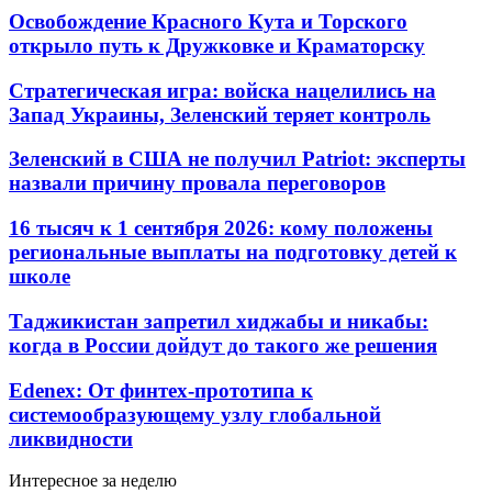
Освобождение Красного Кута и Торского
открыло путь к Дружковке и Краматорску
Стратегическая игра: войска нацелились на
Запад Украины, Зеленский теряет контроль
Зеленский в США не получил Patriot: эксперты
назвали причину провала переговоров
16 тысяч к 1 сентября 2026: кому положены
региональные выплаты на подготовку детей к
школе
Таджикистан запретил хиджабы и никабы:
когда в России дойдут до такого же решения
Edenex: От финтех-прототипа к
системообразующему узлу глобальной
ликвидности
Интересное за неделю