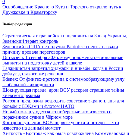
0
Освобождение Красного Кута и Торского открыло путь к
Дружковке и Краматорску
Выбор редакции
Стратегическая игра: войска нацелились на Запад Украины,
Зеленский теряет контроль
Зеленский в США не получил Patriot: эксперты назвали
причину провала переговоров
16 тысяч к 1 сентября 2026: кому положены региональные
выплаты на подготовку детей к школе
Таджикистан запретил хиджабы и никабы: когда в России
дойдут до такого же решения
Edenex: От финтех-прототипа к системообразующему узлу
глобальной ликвидности
Шокирующая правда: дрон ВСУ раскрыл страшные тайны
киевского режима
Рогозин предложил возродить советские экранопланы для
борьбы с БЭКами и флотом НАТО
Новый пожар у одесского побережья: что известно о
поражённом судне в Чёрном море
Контрнаступление ВСУ: первые успехи и потери — что
известно на данный момент
Хитрость «Востока»: как была освобождена Коммунаровка и