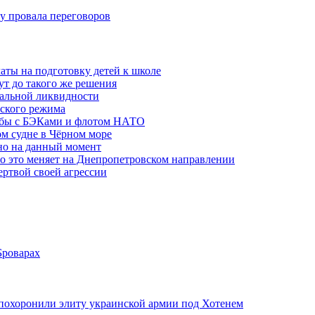
ну провала переговоров
аты на подготовку детей к школе
ут до такого же решения
бальной ликвидности
ского режима
рьбы с БЭКами и флотом НАТО
ом судне в Чёрном море
но на данный момент
то это меняет на Днепропетровском направлении
ертвой своей агрессии
Броварах
похоронили элиту украинской армии под Хотенем