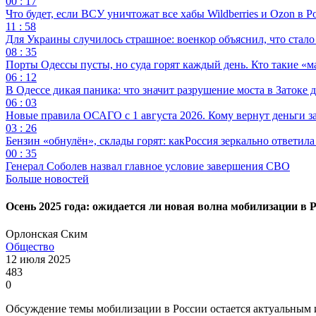
00 : 17
Что будет, если ВСУ уничтожат все хабы Wildberries и Ozon в Р
11 : 58
Для Украины случилось страшное: военкор объяснил, что стал
08 : 35
Порты Одессы пусты, но суда горят каждый день. Кто такие «м
06 : 12
В Одессе дикая паника: что значит разрушение моста в Затоке
06 : 03
Новые правила ОСАГО с 1 августа 2026. Кому вернут деньги за
03 : 26
Бензин «обнулён», склады горят: какРоссия зеркально ответил
00 : 35
Генерал Соболев назвал главное условие завершения СВО
Больше новостей
Осень 2025 года: ожидается ли новая волна мобилизации в 
Орлонская Ским
Общество
12 июля 2025
483
0
Обсуждение темы мобилизации в России остается актуальным 