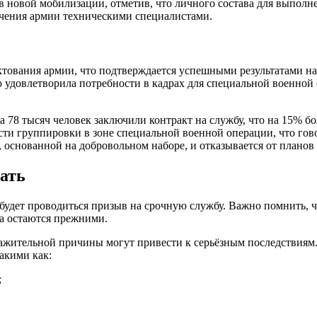
 новой мобилизации, отметив, что личного состава для выполне
чения армии техническими специалистами.
ктования армии, что подтверждается успешными результатами на
ью удовлетворила потребности в кадрах для специальной военно
 78 тысяч человек заключили контракт на службу, что на 15% б
сти группировки в зоне специальной военной операции, что го
, основанной на добровольном наборе, и отказывается от плано
ать
 будет проводиться призыв на срочную службу. Важно помнить, 
ва остаются прежними.
уважительной причины могут привести к серьёзным последствия
акими как:
;