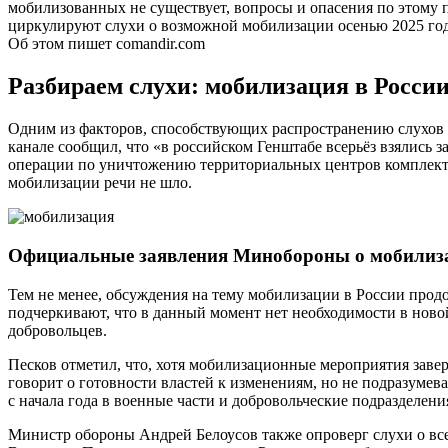
мобилизованных не существует, вопросы и опасения по этому п
циркулируют слухи о возможной мобилизации осенью 2025 года
Об этом пишет comandir.com
Разбираем слухи: мобилизация в Росси
Одним из факторов, способствующих распространению слухов 
канале сообщил, что «в российском Генштабе всерьёз взялись 
операции по уничтожению территориальных центров комплекто
мобилизации речи не шло.
Официальные заявления Минобороны о мобилиз
Тем не менее, обсуждения на тему мобилизации в России прод
подчеркивают, что в данный момент нет необходимости в ново
добровольцев.
Песков отметил, что, хотя мобилизационные мероприятия завер
говорит о готовности властей к изменениям, но не подразумев
с начала года в военные части и добровольческие подразделен
Министр обороны Андрей Белоусов также опроверг слухи о вс