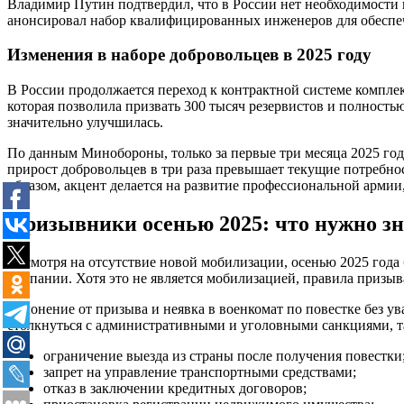
Владимир Путин подтвердил, что в России нет необходимости в
анонсировал набор квалифицированных инженеров для обеспе
Изменения в наборе добровольцев в 2025 году
В России продолжается переход к контрактной системе компле
которая позволила призвать 300 тысяч резервистов и полност
значительно улучшилась.
По данным Минобороны, только за первые три месяца 2025 года
прирост добровольцев в три раза превышает текущие потребно
образом, акцент делается на развитие профессиональной армии
Призывники осенью 2025: что нужно зн
Несмотря на отсутствие новой мобилизации, осенью 2025 года
кампании. Хотя это не является мобилизацией, правила призы
Уклонение от призыва и неявка в военкомат по повестке без 
столкнуться с административными и уголовными санкциями, т
ограничение выезда из страны после получения повестки
запрет на управление транспортными средствами;
отказ в заключении кредитных договоров;