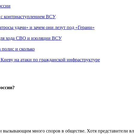
оссии
о с контрнаступлением ВСУ
атросы удачи» и зачем они лезут под «Герани»
 для хода СВО и изоляции ВСУ
 полис и сколько
а Киеву на атаки по гражданской инфраструктуре
России?
и вызывающим много споров в обществе. Хотя представители вл