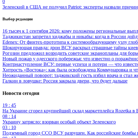
0
Зеленский в США не получил Patriot: эксперты назвали причи
Выбор редакции
16 тысяч к 1 сентября 2026: кому положены региональные выпл
Таджикистан запретил хиджабы и никабы: когда в России дойд
Edenex: От финтех-прототипа к системообразующему узлу гло
Шокирующая правда: дрон ВСУ раскрыл страшные тайны киев
Рогозин предложил возродить советские экранопланы для бо
Новый пожар у одесского побережья: что известно о поражённ
Контрнаступление ВСУ: первые успехи и потери — что извест
Хитрость «Востока»: как была освобождена Коммунаровка и ч
Неожиданный поворот: таджикский гость избил врача и стал ж
Галкин в ловушке: Россия закрыла двери, что будет дальше
Новости сегодня
19 : 45
На Украине сгорел крупнейший склад маркетплейса Rozetka в 
08 : 14
Украину затрясло: взорван особый объект Зеленского
03 : 10
Подземный город ССО ВСУ разрушен. Как российские бомбы 