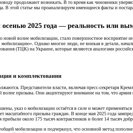
оводу продолжают возникать. В то время как чиновники уверяют
. В этой статье мы проанализируем имеющиеся факты и постара
и осенью 2025 года — реальность или вы
о новой волне мобилизации, стало поверхностное восприятие и
за мобилизацию». Однако многие люди, не вникая в детали, нача
вания (ТЦК) на Украине, которые являются аналогами российск
ации и комплектовании
олжаются. Представители власти, включая пресс-секретаря Крем
й волне призыва. Они акцентируют внимание на том, что армия 
шены, указ о мобилизации остаётся в силе и может применяться
ает масштабного призыва граждан. В конце мая 2025 года зампр
ия прибыли около 175 тысяч контрактников и более 14 тысяч добр
еобщей мобилизации и подчеркнул, что основной метод пополн