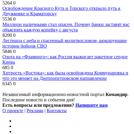
5264
0
Освобождение Красного Кута и Торского открыло путь к
Дружковке и Краматорску
5536
0
Миллион наличными стал опасен. Почему банки заставят вас
объяснять каждую копейку с августа
8200
0
Лестница с неба и спасенный молитвословом, шокирующие
истории бойцов СВО
5846
0
Охота на «Фламинго»: как Россия выжигает ракетное сердце
Киева
685
0
Хитрость «Востока»: как была освобождена Коммунаровка и
что это меняет на Днепропетровском направлении
6345
0
Независимый информационно-новостной портал
Командир
.
Последние новости и события дня!
Есть вопросы или предложения?
Напишите нам
О проекте
|
Реклама
|
Контакты