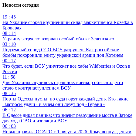
Новости сегодня
19 : 45
На Украине сгорел крупнейший склад маркетплейса Rozetka в
Броварах
08 : 14
Украину затрясло: взорван особый объект Зеленского
03 : 10
Подземный город ССО ВСУ разрушен. Как российские
бомбы похоронили элиту украинской армии под Хотенем
00 : 17
Что будет, если ВСУ уничтожат все хабы Wildberries и Ozon в
России
11 : 58
Для Украины случилось страшное: военкор объяснил, что
стало с контрнаступлением ВСУ
08 : 35
Порты Одессы пусты, но суда горят каждый день. Кто такие
«матросы удачи» и зачем они лезут под «Герани»
06 : 12
В Одессе дикая паника: что значит разрушение моста в Затоке
для хода СВО и изоляции ВСУ
06 : 03
Новые правила ОСАГО с 1 августа 2026. Кому вернут деньги