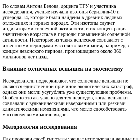
По словам Антона Белова, доцента ТГУ и участника
исследования, ученые изучали изотопы бериллия-10 и
углерода-14, которые были найдены в древних ледяных
отложениях и горных породах. Эти изотопы служат
индикаторами солнечной активности, и их концентрация
значительно возрастала в периоды повышенной солнечной
активности. Некоторые из таких всплесков совпадают с
известными периодами массового вымирания, например, с
концом девонского периода, произошедшего около 360
миллионов лет назад.
Влияние солнечных вспышек на экосистему
Исследователи подчеркивают, что солнечные вспышки не
являются единственной причиной экологических катастроф,
однако они могли усугублять уже существующие проблемы.
Особенно это актуально для тех периодов, когда вспышки
совпадали с вулканическими извержениями или резкими
климатическими изменениями, что могло способствовать
массовому вымиранию видов.
Методология исследования
Для проверки своей гипотезы ученые использовали данные из