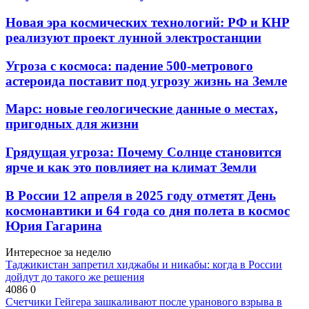
Новая эра космических технологий: РФ и КНР
реализуют проект лунной электростанции
Угроза с космоса: падение 500-метрового
астероида поставит под угрозу жизнь на Земле
Марс: новые геологические данные о местах,
пригодных для жизни
Грядущая угроза: Почему Солнце становится
ярче и как это повлияет на климат Земли
В России 12 апреля в 2025 году отметят День
космонавтики и 64 года со дня полета в космос
Юрия Гагарина
Интересное за неделю
Таджикистан запретил хиджабы и никабы: когда в России
дойдут до такого же решения
4086
0
Счетчики Гейгера зашкаливают после уранового взрыва в