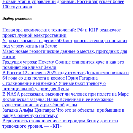
Новый этап в управлении дронами: Россия запускает более
100 спутников
Выбор редакции
Новая эра космических технологий: РФ и КНР реализуют
проект лунной электростанции
Угроза с космоса: падение 500-метрового астероида поставит
под угрозу жизнь на Земле
Марс: новые геологические данные о местах, пригодных для
жизни
Грядущая угроза: Почему Солнце становится ярче и как это
повлияет на климат Земли
В России 12 апреля в 2025 году отметят День космонавтики и
64 года со дня полета в космос Юрия Гагарина
Столкновение неизбежно? Ученые бьют тревогу о
потенциальной угрозе для Луны
В NASA рассказали, выживет ли человек при полете на Марс
Космическая загадка: Наша Вселенная и её возможное
существование внутри чёрной дыры
Загадка Альфы Центавра: Что это за объекты, прибывшие в
нашу Солнечную систему?
Вероятность столкновения с астероидом Бенну достигла
тревожного уровня, — «КП»