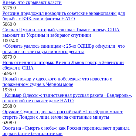
Киеве, что скрывают власти
5175
0
Рогозин предложил возродить советские экранопланы для
борьбы с БЭКами и флотом НАТО
5060
0
Сигнал Путина, который услышал Трамп: почему США
выходят из Украины и забирают спутники
10074
0
«Сбежать удалось единицам»: 25-ю ОДШБр обнулили, что
осталось от элиты украинского десанта
8979
0
Ночь огненного шторма: Киев и Львов горят, а Зеленский
сбежал в США
6696
0
Новый пожар у одесского побережья: что известно о
поражённом судне в Чёрном море
1935
0
«Кошмар Одессы»: таинственная русская ракета «Бандероль»,
от которой не спасает даже НАТО
2568
0
Оружие Судного дня: как российский «Посейдон» может
стереть Лондон с лица земли за считанные минуты
6208
0
Охота на «Смерть с неба»: как Россия переписывает правила
игры в битве беспилотников