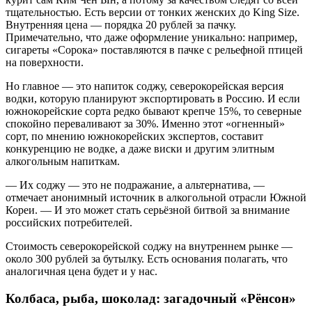
тщательностью. Есть версии от тонких женских до King Size.
Внутренняя цена — порядка 20 рублей за пачку.
Примечательно, что даже оформление уникально: например,
сигареты «Сорока» поставляются в пачке с рельефной птицей
на поверхности.
Но главное — это напиток соджу, северокорейская версия
водки, которую планируют экспортировать в Россию. И если
южнокорейские сорта редко бывают крепче 15%, то северные
спокойно переваливают за 30%. Именно этот «огненный»
сорт, по мнению южнокорейских экспертов, составит
конкуренцию не водке, а даже виски и другим элитным
алкогольным напиткам.
— Их соджу — это не подражание, а альтернатива, —
отмечает анонимный источник в алкогольной отрасли Южной
Кореи. — И это может стать серьёзной битвой за внимание
российских потребителей.
Стоимость северокорейской соджу на внутреннем рынке —
около 300 рублей за бутылку. Есть основания полагать, что
аналогичная цена будет и у нас.
Колбаса, рыба, шоколад: загадочный «Рёнсон»