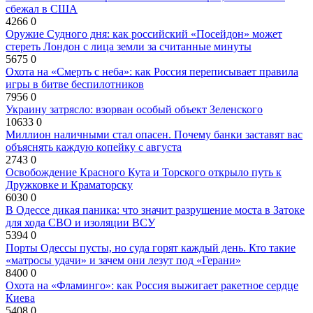
сбежал в США
4266
0
Оружие Судного дня: как российский «Посейдон» может
стереть Лондон с лица земли за считанные минуты
5675
0
Охота на «Смерть с неба»: как Россия переписывает правила
игры в битве беспилотников
7956
0
Украину затрясло: взорван особый объект Зеленского
10633
0
Миллион наличными стал опасен. Почему банки заставят вас
объяснять каждую копейку с августа
2743
0
Освобождение Красного Кута и Торского открыло путь к
Дружковке и Краматорску
6030
0
В Одессе дикая паника: что значит разрушение моста в Затоке
для хода СВО и изоляции ВСУ
5394
0
Порты Одессы пусты, но суда горят каждый день. Кто такие
«матросы удачи» и зачем они лезут под «Герани»
8400
0
Охота на «Фламинго»: как Россия выжигает ракетное сердце
Киева
5408
0