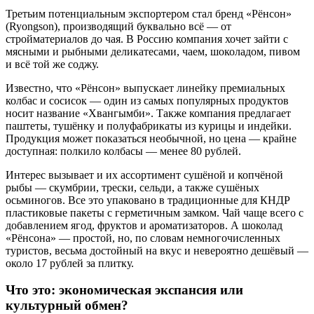
Третьим потенциальным экспортером стал бренд «Рёнсон»
(Ryongson), производящий буквально всё — от
стройматериалов до чая. В Россию компания хочет зайти с
мясными и рыбными деликатесами, чаем, шоколадом, пивом
и всё той же соджу.
Известно, что «Рёнсон» выпускает линейку премиальных
колбас и сосисок — один из самых популярных продуктов
носит название «Хвангымби». Также компания предлагает
паштеты, тушёнку и полуфабрикаты из курицы и индейки.
Продукция может показаться необычной, но цена — крайне
доступная: полкило колбасы — менее 80 рублей.
Интерес вызывает и их ассортимент сушёной и копчёной
рыбы — скумбрии, трески, сельди, а также сушёных
осьминогов. Все это упаковано в традиционные для КНДР
пластиковые пакеты с герметичным замком. Чай чаще всего с
добавлением ягод, фруктов и ароматизаторов. А шоколад
«Рёнсона» — простой, но, по словам немногочисленных
туристов, весьма достойный на вкус и невероятно дешёвый —
около 17 рублей за плитку.
Что это: экономическая экспансия или
культурный обмен?