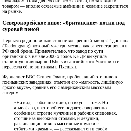
шоколадом. Пока для России это экзотика, но за каждым
товаром — вполне осязаемые амбиции и желание закрепиться
на рынке.
Северокорейское пиво: «британские» нотки под
суровой пеной
Первым среди новичков стал пивоваренный завод «Тэдонган»
(Taedonggang), который уже три месяца как зарегистрировал в
РФ свой бренд. Примечательно, что завод по сути
британский: в начале 2000-х годов КНДР выкупила
старинную пивоварню Ushers из английского Уилтшира и
перевезла её по винтикам в Пхеньян.
Журналист BBC Стивен Эванс, пробовавший это пиво в
пхеньянских заведениях, отметил его «мягкость, лишённую
яркого вкуса», сравнив его с американским массовым
лагером.
«На вид — обычное пиво, на вкус — тоже. Но
атмосфера, в которой его подают, совершенно
особенная: строгие мужчины в рабочих спецовках,
стоящие за высокими столами, и девушки,
разливающие пиво в массивные кружки с
отбитыми краями», — рассказывал он в своём