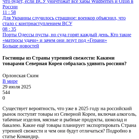
Что будет, если ВСУ уничтожат все хабы Wildberries и Ozon в
России
11 : 58
Для Украины случилось страшное: военкор объяснил, что
стало с контрнаступлением ВСУ
08 : 35
Порты Одессы пусты, но суда горят каждый день. Кто такие
«матросы удачи» и зачем они лезут под «Герани»
Больше новостей
Гостинцы из Страны утренней свежести: Какими
товарами Северная Корея собралась удивить россиян?
Орлонская Ским
В мире
29 июля 2025
544
0
Существует вероятность, что уже в 2025 году на российский
рынок поступят товары из Северной Кореи, включая алкоголь,
табачные изделия, мясные и рыбные продукты, шоколад и
бакалею. Какие ещё товары планирует экспортировать Страна
утренней свежести и чем они будут отличаться? Подробно в
статье Командир.