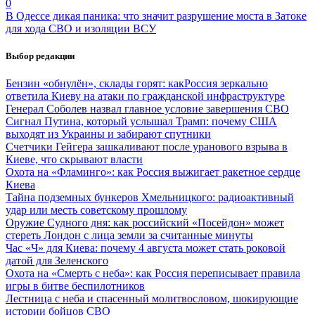
0
В Одессе дикая паника: что значит разрушение моста в Затоке
для хода СВО и изоляции ВСУ
Выбор редакции
Бензин «обнулён», склады горят: какРоссия зеркально
ответила Киеву на атаки по гражданской инфраструктуре
Генерал Соболев назвал главное условие завершения СВО
Сигнал Путина, который услышал Трамп: почему США
выходят из Украины и забирают спутники
Счетчики Гейгера зашкаливают после уранового взрыва в
Киеве, что скрывают власти
Охота на «Фламинго»: как Россия выжигает ракетное сердце
Киева
Тайна подземных бункеров Хмельницкого: радиоактивный
удар или месть советскому прошлому
Оружие Судного дня: как российский «Посейдон» может
стереть Лондон с лица земли за считанные минуты
Час «Ч» для Киева: почему 4 августа может стать роковой
датой для Зеленского
Охота на «Смерть с неба»: как Россия переписывает правила
игры в битве беспилотников
Лестница с неба и спасенный молитвословом, шокирующие
истории бойцов СВО