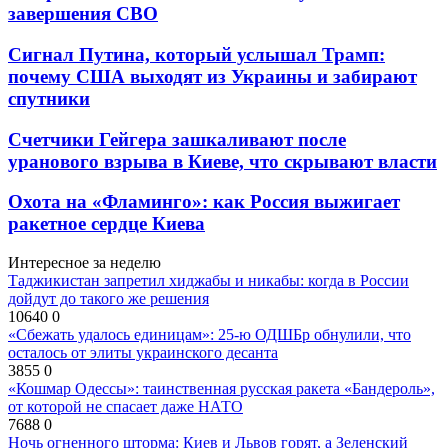
завершения СВО
Сигнал Путина, который услышал Трамп:
почему США выходят из Украины и забирают
спутники
Счетчики Гейгера зашкаливают после
уранового взрыва в Киеве, что скрывают власти
Охота на «Фламинго»: как Россия выжигает
ракетное сердце Киева
Интересное за неделю
Таджикистан запретил хиджабы и никабы: когда в России
дойдут до такого же решения
10640
0
«Сбежать удалось единицам»: 25-ю ОДШБр обнулили, что
осталось от элиты украинского десанта
3855
0
«Кошмар Одессы»: таинственная русская ракета «Бандероль»,
от которой не спасает даже НАТО
7688
0
Ночь огненного шторма: Киев и Львов горят, а Зеленский