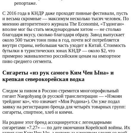
репортаже.
С 2016 года в КНДР даже проходят пивные фестивали, пусть
и весьма скромные — максимум несколько тысяч человек. По
мнению авторитетного журнала The Economist, «Тэдонган»
вполне мог бы стать международным хитом — не столько
благодаря вкусу, сколько благодаря образу. Завод выпускает
около 500 тысяч тонн пива в год, почти всё потребляется
внутри страны, небольшая часть уходит в Китай. Стоимость
бутылки в туристических зонах КНДР — около $2, что
примерно эквивалентно российским ценам на импортное
пиво среднего сегмента.
Сигареты «из рук самого Ким Чен Ына» и
крепкая северокорейская водка
Следом за пивом в Россию стремится многопрофильный
гигант Naegohyang (в русской транслитерации — «Нэкоян
трейдинг ко», что означает «Моя Родина»). Он уже подал
заявку на регистрацию бренда для четырёх товарных групп:
сигареты, спиртное, хлеб и кимчи.
На родине этот бренд ассоциируется с легендарными
сигаретами «7.27» — по дате окончания Корейской войны. Их
курит сам Ким Чен Ын, а потому за качеством следят со всей