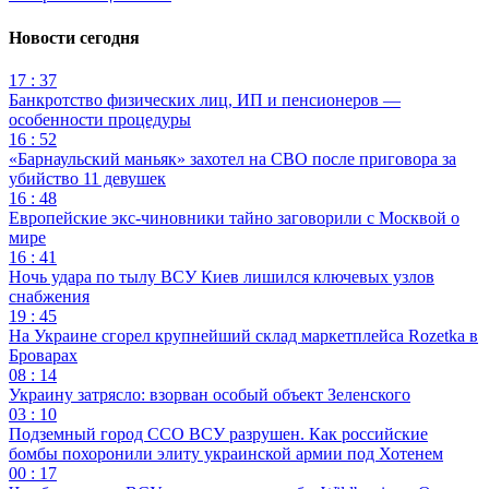
Новости сегодня
17 : 37
Банкротство физических лиц, ИП и пенсионеров —
особенности процедуры
16 : 52
«Барнаульский маньяк» захотел на СВО после приговора за
убийство 11 девушек
16 : 48
Европейские экс-чиновники тайно заговорили с Москвой о
мире
16 : 41
Ночь удара по тылу ВСУ Киев лишился ключевых узлов
снабжения
19 : 45
На Украине сгорел крупнейший склад маркетплейса Rozetka в
Броварах
08 : 14
Украину затрясло: взорван особый объект Зеленского
03 : 10
Подземный город ССО ВСУ разрушен. Как российские
бомбы похоронили элиту украинской армии под Хотенем
00 : 17