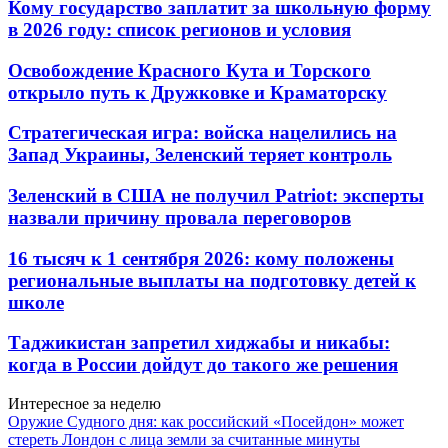
Кому государство заплатит за школьную форму
в 2026 году: список регионов и условия
Освобождение Красного Кута и Торского
открыло путь к Дружковке и Краматорску
Стратегическая игра: войска нацелились на
Запад Украины, Зеленский теряет контроль
Зеленский в США не получил Patriot: эксперты
назвали причину провала переговоров
16 тысяч к 1 сентября 2026: кому положены
региональные выплаты на подготовку детей к
школе
Таджикистан запретил хиджабы и никабы:
когда в России дойдут до такого же решения
Интересное за неделю
Оружие Судного дня: как российский «Посейдон» может
стереть Лондон с лица земли за считанные минуты