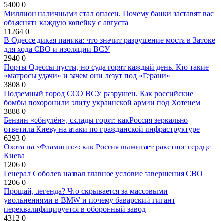
5400
0
Миллион наличными стал опасен. Почему банки заставят вас
объяснять каждую копейку с августа
11264
0
В Одессе дикая паника: что значит разрушение моста в Затоке
для хода СВО и изоляции ВСУ
2940
0
Порты Одессы пусты, но суда горят каждый день. Кто такие
«матросы удачи» и зачем они лезут под «Герани»
3808
0
Подземный город ССО ВСУ разрушен. Как российские
бомбы похоронили элиту украинской армии под Хотенем
3888
0
Бензин «обнулён», склады горят: какРоссия зеркально
ответила Киеву на атаки по гражданской инфраструктуре
6293
0
Охота на «Фламинго»: как Россия выжигает ракетное сердце
Киева
1206
0
Генерал Соболев назвал главное условие завершения СВО
1206
0
Прощай, легенда? Что скрывается за массовыми
увольнениями в BMW и почему баварский гигант
переквалифицируется в оборонный завод
4312
0