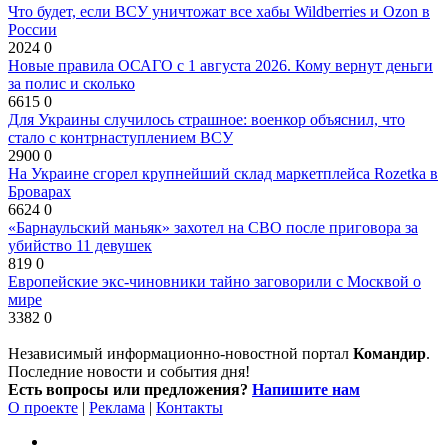
Что будет, если ВСУ уничтожат все хабы Wildberries и Ozon в
России
2024
0
Новые правила ОСАГО с 1 августа 2026. Кому вернут деньги
за полис и сколько
6615
0
Для Украины случилось страшное: военкор объяснил, что
стало с контрнаступлением ВСУ
2900
0
На Украине сгорел крупнейший склад маркетплейса Rozetka в
Броварах
6624
0
«Барнаульский маньяк» захотел на СВО после приговора за
убийство 11 девушек
819
0
Европейские экс-чиновники тайно заговорили с Москвой о
мире
3382
0
Независимый информационно-новостной портал
Командир
.
Последние новости и события дня!
Есть вопросы или предложения?
Напишите нам
О проекте
|
Реклама
|
Контакты