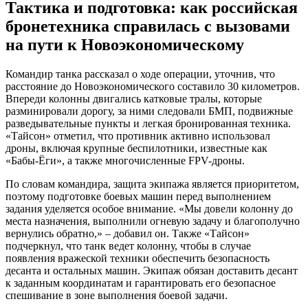
Тактика и подготовка: как российская
бронетехника справилась с вызовами
на пути к Новоэкономическому
Командир танка рассказал о ходе операции, уточнив, что
расстояние до Новоэкономического составило 30 километров.
Впереди колонны двигались катковые тралы, которые
разминировали дорогу, за ними следовали БМП, подвижные
разведывательные пункты и легкая бронированная техника.
«Тайсон» отметил, что противник активно использовал
дроны, включая крупные беспилотники, известные как
«Бабы-Ёги», а также многочисленные FPV-дроны.
По словам командира, защита экипажа является приоритетом,
поэтому подготовке боевых машин перед выполнением
задания уделяется особое внимание. «Мы довели колонну до
места назначения, выполнили огневую задачу и благополучно
вернулись обратно,» – добавил он. Также «Тайсон»
подчеркнул, что танк ведет колонну, чтобы в случае
появления вражеской техники обеспечить безопасность
десанта и остальных машин. Экипаж обязан доставить десант
к заданным координатам и гарантировать его безопасное
спешивание в зоне выполнения боевой задачи.