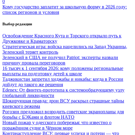
0
Кому государство заплатит за школьную форму в 2026 году:
список регионов и условия
Выбор редакции
Освобождение Красного Кута и Торского открыло путь к
Дружковке и Краматорску
Стратегическая игра: войска нацелились на Запад Украины,
Зеленский теряет контроль
Зеленский в США не получил Patriot: эксперты назвали
причину провала переговоров
16 тысяч к 1 сентября 2026: кому положены региональные
выплаты на подготовку детей к школе
Таджикистан запретил хиджабы и никабы: когда в России
дойдут до такого же решения
Edenex: От финтех-прототипа к системообразующему узлу
глобальной ликвидности
Шокирующая правда: дрон ВСУ раскрыл страшные тайны
киевского режима
Рогозин предложил возродить советские экранопланы для
борьбы с БЭКами и флотом НАТО
Новый пожар у одесского побережья: что известно о
поражённом судне в Чёрном море
Контрнаступление ВСУ: первые успехи и потери — что