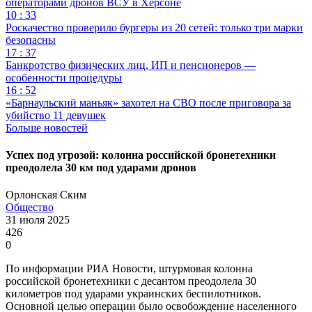
операторами дронов ВСУ в Херсоне
10 : 33
Роскачество проверило бургеры из 20 сетей: только три марки
безопасны
17 : 37
Банкротство физических лиц, ИП и пенсионеров —
особенности процедуры
16 : 52
«Барнаульский маньяк» захотел на СВО после приговора за
убийство 11 девушек
Больше новостей
Успех под угрозой: колонна российской бронетехники
преодолела 30 км под ударами дронов
Орлонская Ским
Общество
31 июля 2025
426
0
По информации РИА Новости, штурмовая колонна
российской бронетехники с десантом преодолела 30
километров под ударами украинских беспилотников.
Основной целью операции было освобождение населенного