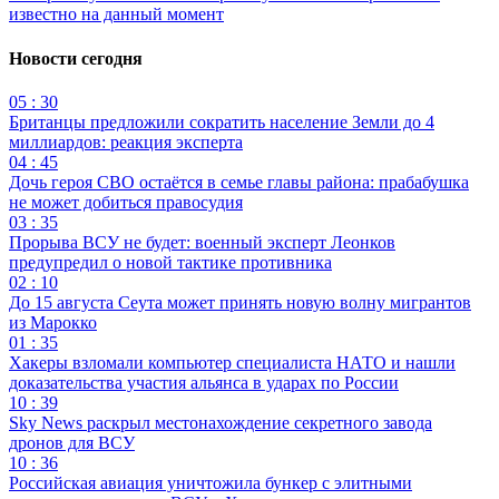
известно на данный момент
Новости сегодня
05 : 30
Британцы предложили сократить население Земли до 4
миллиардов: реакция эксперта
04 : 45
Дочь героя СВО остаётся в семье главы района: прабабушка
не может добиться правосудия
03 : 35
Прорыва ВСУ не будет: военный эксперт Леонков
предупредил о новой тактике противника
02 : 10
До 15 августа Сеута может принять новую волну мигрантов
из Марокко
01 : 35
Хакеры взломали компьютер специалиста НАТО и нашли
доказательства участия альянса в ударах по России
10 : 39
Sky News раскрыл местонахождение секретного завода
дронов для ВСУ
10 : 36
Российская авиация уничтожила бункер с элитными