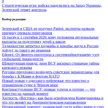
0
Стратегическая игра: войска нацелились на Запад Украины,
Зеленский теряет контроль
Выбор редакции
Зеленский в США не получил Patriot: эксперты назвали
причину провала переговоров
16 тысяч к 1 сентября 2026: кому положены региональные
выплаты на подготовку детей к школе
Таджикистан запретил хиджабы и никабы: когда в России
дойдут до такого же решения
Edenex: От финтех-прототипа к системообразующему узлу
глобальной ликвидности
Шокирующая правда: дрон ВСУ раскрыл страшные тайны
киевского режима
Рогозин предложил возродить советские экранопланы для
борьбы с БЭКами и флотом НАТО
Новый пожар у одесского побережья: что известно о
поражённом судне в Чёрном море
Контрнаступление ВСУ: первые успехи и потери — что
известно на данный момент
Хитрость «Востока»: как была освобождена Коммунаровка и
что это меняет на Днепропетровском направлении
Неожиданный поворот: таджикский гость избил врача и стал