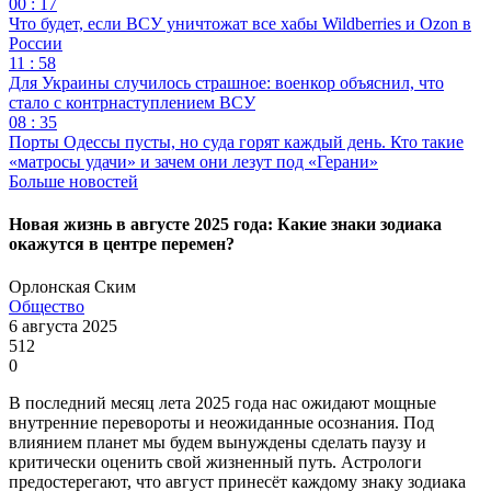
00 : 17
Что будет, если ВСУ уничтожат все хабы Wildberries и Ozon в
России
11 : 58
Для Украины случилось страшное: военкор объяснил, что
стало с контрнаступлением ВСУ
08 : 35
Порты Одессы пусты, но суда горят каждый день. Кто такие
«матросы удачи» и зачем они лезут под «Герани»
Больше новостей
Новая жизнь в августе 2025 года: Какие знаки зодиака
окажутся в центре перемен?
Орлонская Ским
Общество
6 августа 2025
512
0
В последний месяц лета 2025 года нас ожидают мощные
внутренние перевороты и неожиданные осознания. Под
влиянием планет мы будем вынуждены сделать паузу и
критически оценить свой жизненный путь. Астрологи
предостерегают, что август принесёт каждому знаку зодиака