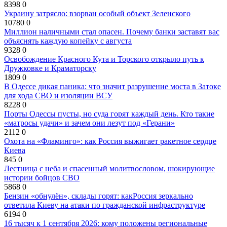
8398
0
Украину затрясло: взорван особый объект Зеленского
10780
0
Миллион наличными стал опасен. Почему банки заставят вас
объяснять каждую копейку с августа
9328
0
Освобождение Красного Кута и Торского открыло путь к
Дружковке и Краматорску
1809
0
В Одессе дикая паника: что значит разрушение моста в Затоке
для хода СВО и изоляции ВСУ
8228
0
Порты Одессы пусты, но суда горят каждый день. Кто такие
«матросы удачи» и зачем они лезут под «Герани»
2112
0
Охота на «Фламинго»: как Россия выжигает ракетное сердце
Киева
845
0
Лестница с неба и спасенный молитвословом, шокирующие
истории бойцов СВО
5868
0
Бензин «обнулён», склады горят: какРоссия зеркально
ответила Киеву на атаки по гражданской инфраструктуре
6194
0
16 тысяч к 1 сентября 2026: кому положены региональные