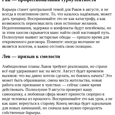
Карьера станет центральной темой для Раков в августе, и не
всегда в позитивном свете. То, что казалось надёжным, может
дать трещину. Воспринимайте это не как катастрофу, а как
возможность переосмыслить свои истинные желания.
Недопонимания, задержки и конфликты будут неизбежны, но
за этим хаосом скрывается шанс найти свой настоящий путь.
Полнолуние выявит застарелые обиды — пришло время для
откровенного разговора. Помните: иногда молчание не
является золотом, и важно отстоять свою позицию.
Лев — призыв к смелости
Амбициозные планы Львов требуют реализации, но страхи
всё ещё удерживают вас на месте. Август будет временем
вызовов: что вы давно хотели сделать, но боялись начать? Это
может быть образование, смена места жительства, новая
работа или признание в чувствах — сейчас самое время
действовать. Полнолуние 9 августа проверит вашу
самооценку, а любовная сфера может принести сюрприз в
виде человека из прошлого. Воспринимайте это как урок, а не
как шанс вернуться к старому. Конец месяца будет идеальным
для новых начинаний, но сначала вам нужно преодолеть
собственные барьеры.