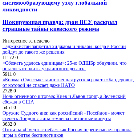
системообразующему узлу глобальной
ликвидности
Шокирующая правда: дрон ВСУ раскрыл
страшные тайны киевского режима
Интересное за неделю
Таджикистан запретил хиджабы и никабы: когда в России
дойдут до такого же решения
11172
0
«Сбежать удалось единицам»: 25-ю ОДШБр обнулили, что
осталось от элиты украинского десанта
5911
0
«Кошмар Одессы»: таинственная русская ракета «Бандероль»,
от которой не спасает даже НАТО
2728
0
Ночь огненного шторма: Киев и Львов горят, а Зеленский
сбежал в США
5451
0
Оружие Судного дня: как российский «Посейдон» может
стереть Лондон с лица земли за считанные минуты
3632
0
Охота на «Смерть с неба»: как Россия переписывает правила
игры в битве беспилотников