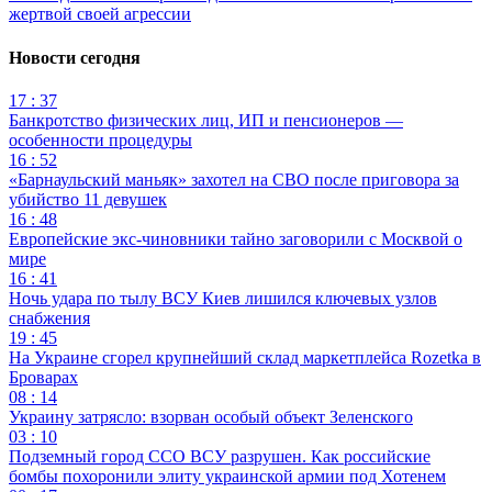
жертвой своей агрессии
Новости сегодня
17 : 37
Банкротство физических лиц, ИП и пенсионеров —
особенности процедуры
16 : 52
«Барнаульский маньяк» захотел на СВО после приговора за
убийство 11 девушек
16 : 48
Европейские экс-чиновники тайно заговорили с Москвой о
мире
16 : 41
Ночь удара по тылу ВСУ Киев лишился ключевых узлов
снабжения
19 : 45
На Украине сгорел крупнейший склад маркетплейса Rozetka в
Броварах
08 : 14
Украину затрясло: взорван особый объект Зеленского
03 : 10
Подземный город ССО ВСУ разрушен. Как российские
бомбы похоронили элиту украинской армии под Хотенем