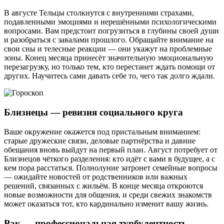
В августе Тельцы столкнутся с внутренними страхами,
подавленными эмоциями и нерешёнными психологическими
вопросами. Вам предстоит погрузиться в глубины своей души
и разобраться с завалами прошлого. Обращайте внимание на
свои сны и телесные реакции — они укажут на проблемные
зоны. Конец месяца принесёт значительную эмоциональную
перезагрузку, но только тем, кто перестанет ждать помощи от
других. Научитесь сами давать себе то, чего так долго ждали.
Близнецы — ревизия социального круга
Ваше окружение окажется под пристальным вниманием:
старые дружеские связи, деловые партнёрства и давние
обещания вновь выйдут на первый план. Август потребует от
Близнецов чёткого разделения: кто идёт с вами в будущее, а с
кем пора расстаться. Полнолуние затронет семейные вопросы
— ожидайте новостей от родственников или важных
решений, связанных с жильём. В конце месяца откроются
новые возможности для общения, и среди свежих знакомств
может оказаться тот, кто кардинально изменит вашу жизнь.
Рак — профессиональная турбулентность