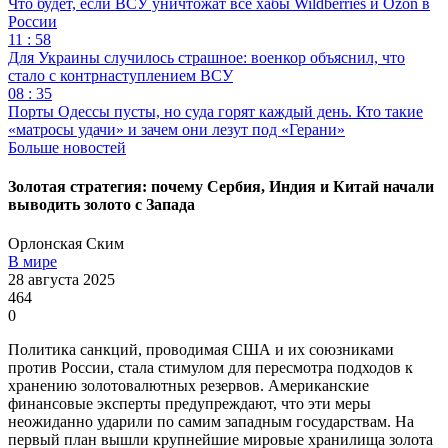
Что будет, если ВСУ уничтожат все хабы Wildberries и Ozon в
России
11 : 58
Для Украины случилось страшное: военкор объяснил, что
стало с контрнаступлением ВСУ
08 : 35
Порты Одессы пусты, но суда горят каждый день. Кто такие
«матросы удачи» и зачем они лезут под «Герани»
Больше новостей
Золотая стратегия: почему Сербия, Индия и Китай начали
выводить золото с Запада
Орлонская Ским
В мире
28 августа 2025
464
0
Политика санкций, проводимая США и их союзниками
против России, стала стимулом для пересмотра подходов к
хранению золотовалютных резервов. Американские
финансовые эксперты предупреждают, что эти меры
неожиданно ударили по самим западным государствам. На
первый план вышли крупнейшие мировые хранилища золота