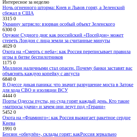
Интересное за неделю
Ночь огненного шторма: Киев и Львов горят, а Зеленский
сбежал в США
3315
0
Украину затрясло: взорван особый объект Зеленского
6300
0
Оружие Судного дня: как российский «Посейдон» может
стереть Лондон с лица земли за считанные минуты
4029
0
Охота на «Смерть с неба»: как Россия переписывает правила
игры в битве беспилотников
1175
0
Миллион наличными стал опасен. Почему банки заставят вас
объяснять каждую копейку с августа
6840
0
В Одессе дикая паника: что значит разрушение моста в Затоке
для хода СВО и изоляции ВСУ
4444
0
Порты Одессы пусты, но суда горят каждый день. Кто такие
«матросы удачи» и зачем они лезут под «Герани»
5452
0
Охота на «Фламинго»: как Россия выжигает ракетное сердце
Киева
1991
0
Бензин «обнулён», склады горят: какРоссия зеркально