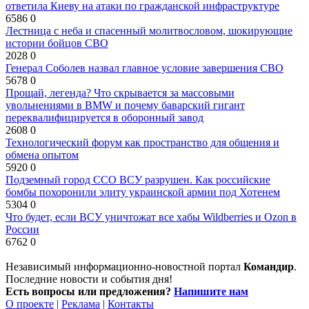
ответила Киеву на атаки по гражданской инфраструктуре
6586
0
Лестница с неба и спасенный молитвословом, шокирующие
истории бойцов СВО
2028
0
Генерал Соболев назвал главное условие завершения СВО
5678
0
Прощай, легенда? Что скрывается за массовыми
увольнениями в BMW и почему баварский гигант
переквалифицируется в оборонный завод
2608
0
Технологический форум как пространство для общения и
обмена опытом
5920
0
Подземный город ССО ВСУ разрушен. Как российские
бомбы похоронили элиту украинской армии под Хотенем
5304
0
Что будет, если ВСУ уничтожат все хабы Wildberries и Ozon в
России
6762
0
Независимый информационно-новостной портал
Командир
.
Последние новости и события дня!
Есть вопросы или предложения?
Напишите нам
О проекте
|
Реклама
|
Контакты