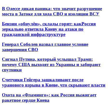
В Одессе дикая паника: что значит разрушение
моста в Затоке для хода СВО и изоляции ВСУ
Бензин «обнулён», склады горят: какРоссия
зеркально ответила Киеву на атаки по
гражданской инфраструктуре
Генерал Соболев назвал главное условие
завершения СВО
Сигнал Путина, который услышал Трамп:
почему США выходят из Украины и забирают
спутники
Счетчики Гейгера зашкаливают после
уранового взрыва в Киеве, что скрывают власти
Охота на «Фламинго»: как Россия выжигает
ракетное сердце Киева