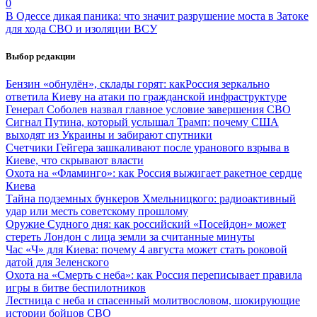
0
В Одессе дикая паника: что значит разрушение моста в Затоке
для хода СВО и изоляции ВСУ
Выбор редакции
Бензин «обнулён», склады горят: какРоссия зеркально
ответила Киеву на атаки по гражданской инфраструктуре
Генерал Соболев назвал главное условие завершения СВО
Сигнал Путина, который услышал Трамп: почему США
выходят из Украины и забирают спутники
Счетчики Гейгера зашкаливают после уранового взрыва в
Киеве, что скрывают власти
Охота на «Фламинго»: как Россия выжигает ракетное сердце
Киева
Тайна подземных бункеров Хмельницкого: радиоактивный
удар или месть советскому прошлому
Оружие Судного дня: как российский «Посейдон» может
стереть Лондон с лица земли за считанные минуты
Час «Ч» для Киева: почему 4 августа может стать роковой
датой для Зеленского
Охота на «Смерть с неба»: как Россия переписывает правила
игры в битве беспилотников
Лестница с неба и спасенный молитвословом, шокирующие
истории бойцов СВО