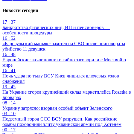
Новости сегодня
17 : 37
Банкротство физических лиц, ИП и пенсионеров —
особенности процедуры
16 : 52
«Барнаульский маньяк» захотел на СВО после приговора за
убийство 11 девушек
16 : 48
Европейские экс-чиновники тайно заговорили с Москвой о
мире
16 : 41
Ночь удара по тылу ВСУ Киев лишился ключевых узлов
снабжения
19 : 45
На Украине сгорел крупнейший склад маркетплейса Rozetka в
Броварах
08 : 14
Украину затрясло: взорван особый объект Зеленского
03 : 10
Подземный город ССО ВСУ разрушен. Как российские
бомбы похоронили элиту украинской армии под Хотенем
00 : 17