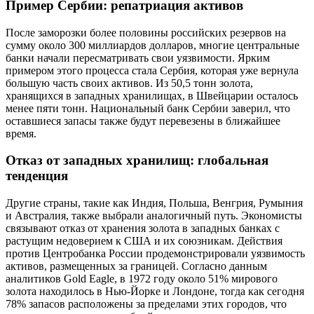
Пример Сербии: репатриация активов
После заморозки более половины российских резервов на
сумму около 300 миллиардов долларов, многие центральные
банки начали пересматривать свои уязвимости. Ярким
примером этого процесса стала Сербия, которая уже вернула
большую часть своих активов. Из 50,5 тонн золота,
хранящихся в западных хранилищах, в Швейцарии осталось
менее пяти тонн. Национальный банк Сербии заверил, что
оставшиеся запасы также будут перевезены в ближайшее
время.
Отказ от западных хранилищ: глобальная
тенденция
Другие страны, такие как Индия, Польша, Венгрия, Румыния
и Австралия, также выбрали аналогичный путь. Экономисты
связывают отказ от хранения золота в западных банках с
растущим недоверием к США и их союзникам. Действия
против Центробанка России продемонстрировали уязвимость
активов, размещенных за границей. Согласно данным
аналитиков Gold Eagle, в 1972 году около 51% мирового
золота находилось в Нью-Йорке и Лондоне, тогда как сегодня
78% запасов расположены за пределами этих городов, что