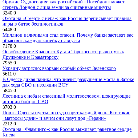
Оружие Судного дня: как российский «Посейдон» может
стереть Лондон с лица земли за считанные минуты
3240
0
Охота на «Смерть с неба»: как Россия переписывает правила
игры в битве беспилотников
6448
0
Миллион наличными стал опасен. Почему банки заставят вас
объяснять каждую копейку с августа
7178
0
Освобождение Красного Кута и Торского открыло путь к
Дружковке и Краматорску
7955
0
Украину затрясло: взорван особый объект Зеленского
5611
0
В Одессе дикая паника: что значит разрушение моста в Затоке
для хода СВО и изоляции ВСУ
5845
0
Лестница с неба и спасенный молитвословом, шокирующие
истории бойцов СВО
3703
0
Порты Одессы пусты, но суда горят каждый день. Кто такие
«матросы удачи» и зачем они лезут под «Герани»
2212
0
Охота на «Фламинго»: как Россия выжигает ракетное сердце
Киева