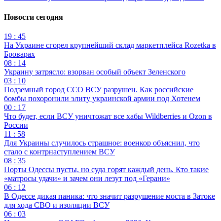
Новости сегодня
19 : 45
На Украине сгорел крупнейший склад маркетплейса Rozetka в
Броварах
08 : 14
Украину затрясло: взорван особый объект Зеленского
03 : 10
Подземный город ССО ВСУ разрушен. Как российские
бомбы похоронили элиту украинской армии под Хотенем
00 : 17
Что будет, если ВСУ уничтожат все хабы Wildberries и Ozon в
России
11 : 58
Для Украины случилось страшное: военкор объяснил, что
стало с контрнаступлением ВСУ
08 : 35
Порты Одессы пусты, но суда горят каждый день. Кто такие
«матросы удачи» и зачем они лезут под «Герани»
06 : 12
В Одессе дикая паника: что значит разрушение моста в Затоке
для хода СВО и изоляции ВСУ
06 : 03