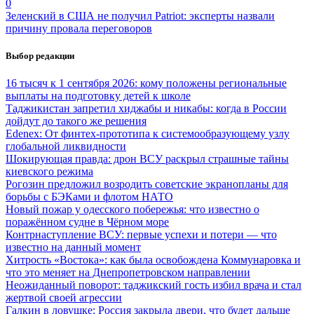
0
Зеленский в США не получил Patriot: эксперты назвали
причину провала переговоров
Выбор редакции
16 тысяч к 1 сентября 2026: кому положены региональные
выплаты на подготовку детей к школе
Таджикистан запретил хиджабы и никабы: когда в России
дойдут до такого же решения
Edenex: От финтех-прототипа к системообразующему узлу
глобальной ликвидности
Шокирующая правда: дрон ВСУ раскрыл страшные тайны
киевского режима
Рогозин предложил возродить советские экранопланы для
борьбы с БЭКами и флотом НАТО
Новый пожар у одесского побережья: что известно о
поражённом судне в Чёрном море
Контрнаступление ВСУ: первые успехи и потери — что
известно на данный момент
Хитрость «Востока»: как была освобождена Коммунаровка и
что это меняет на Днепропетровском направлении
Неожиданный поворот: таджикский гость избил врача и стал
жертвой своей агрессии
Галкин в ловушке: Россия закрыла двери, что будет дальше