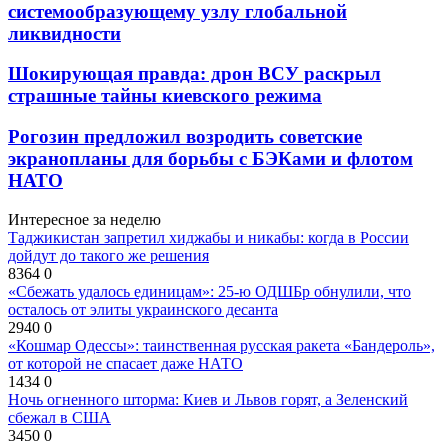
системообразующему узлу глобальной
ликвидности
Шокирующая правда: дрон ВСУ раскрыл
страшные тайны киевского режима
Рогозин предложил возродить советские
экранопланы для борьбы с БЭКами и флотом
НАТО
Интересное за неделю
Таджикистан запретил хиджабы и никабы: когда в России
дойдут до такого же решения
8364
0
«Сбежать удалось единицам»: 25-ю ОДШБр обнулили, что
осталось от элиты украинского десанта
2940
0
«Кошмар Одессы»: таинственная русская ракета «Бандероль»,
от которой не спасает даже НАТО
1434
0
Ночь огненного шторма: Киев и Львов горят, а Зеленский
сбежал в США
3450
0