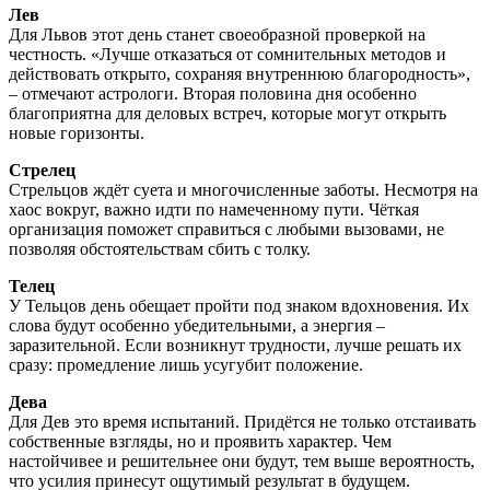
Лев
Для Львов этот день станет своеобразной проверкой на
честность. «Лучше отказаться от сомнительных методов и
действовать открыто, сохраняя внутреннюю благородность»,
– отмечают астрологи. Вторая половина дня особенно
благоприятна для деловых встреч, которые могут открыть
новые горизонты.
Стрелец
Стрельцов ждёт суета и многочисленные заботы. Несмотря на
хаос вокруг, важно идти по намеченному пути. Чёткая
организация поможет справиться с любыми вызовами, не
позволяя обстоятельствам сбить с толку.
Телец
У Тельцов день обещает пройти под знаком вдохновения. Их
слова будут особенно убедительными, а энергия –
заразительной. Если возникнут трудности, лучше решать их
сразу: промедление лишь усугубит положение.
Дева
Для Дев это время испытаний. Придётся не только отстаивать
собственные взгляды, но и проявить характер. Чем
настойчивее и решительнее они будут, тем выше вероятность,
что усилия принесут ощутимый результат в будущем.