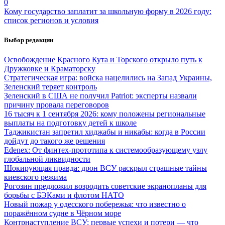
0
Кому государство заплатит за школьную форму в 2026 году:
список регионов и условия
Выбор редакции
Освобождение Красного Кута и Торского открыло путь к
Дружковке и Краматорску
Стратегическая игра: войска нацелились на Запад Украины,
Зеленский теряет контроль
Зеленский в США не получил Patriot: эксперты назвали
причину провала переговоров
16 тысяч к 1 сентября 2026: кому положены региональные
выплаты на подготовку детей к школе
Таджикистан запретил хиджабы и никабы: когда в России
дойдут до такого же решения
Edenex: От финтех-прототипа к системообразующему узлу
глобальной ликвидности
Шокирующая правда: дрон ВСУ раскрыл страшные тайны
киевского режима
Рогозин предложил возродить советские экранопланы для
борьбы с БЭКами и флотом НАТО
Новый пожар у одесского побережья: что известно о
поражённом судне в Чёрном море
Контрнаступление ВСУ: первые успехи и потери — что