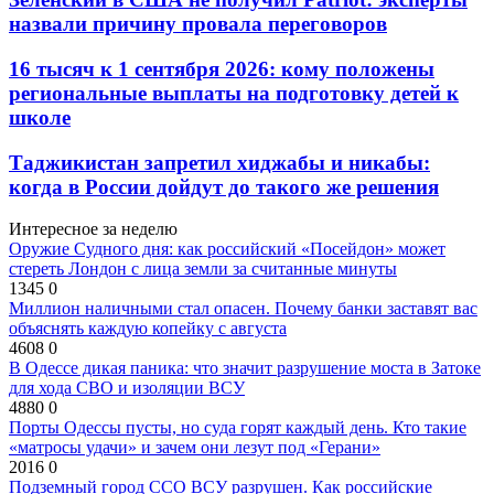
назвали причину провала переговоров
16 тысяч к 1 сентября 2026: кому положены
региональные выплаты на подготовку детей к
школе
Таджикистан запретил хиджабы и никабы:
когда в России дойдут до такого же решения
Интересное за неделю
Оружие Судного дня: как российский «Посейдон» может
стереть Лондон с лица земли за считанные минуты
1345
0
Миллион наличными стал опасен. Почему банки заставят вас
объяснять каждую копейку с августа
4608
0
В Одессе дикая паника: что значит разрушение моста в Затоке
для хода СВО и изоляции ВСУ
4880
0
Порты Одессы пусты, но суда горят каждый день. Кто такие
«матросы удачи» и зачем они лезут под «Герани»
2016
0
Подземный город ССО ВСУ разрушен. Как российские