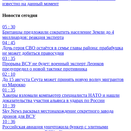
известно на данный момент
Новости сегодня
05 : 30
Британцы предложили сократить население Земли до 4
миллиардов: реакция эксперта
04 : 45
Дочь героя СВО остаётся в семье главы района: прабабушка
не может добиться правосудия
03 : 35
Прорыва ВСУ не будет: военный эксперт Леонков
предупредил о новой тактике противника
02 : 10
До 15 августа Сеута может принять новую волну мигрантов
из Марокко
01 : 35
Хакеры взломали компьютер специалиста НАТО и нашли
доказательства участия альянса в ударах по России
10 : 39
Sky News раскрыл местонахождение секретного завода
дронов для ВСУ
10 : 36
Российская авиация уничтожила бункер с элитными