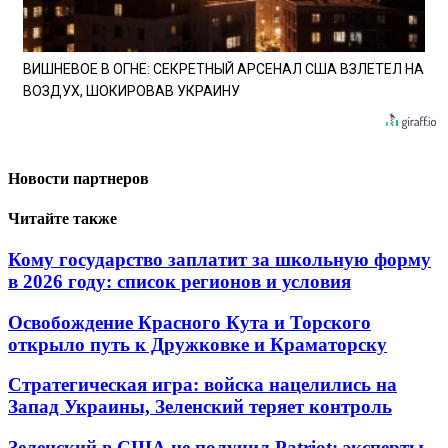
ВИШНЕВОЕ В ОГНЕ: СЕКРЕТНЫЙ АРСЕНАЛ США ВЗЛЕТЕЛ НА
ВОЗДУХ, ШОКИРОВАВ УКРАИНУ
Новости партнеров
Читайте также
Кому государство заплатит за школьную форму
в 2026 году: список регионов и условия
Освобождение Красного Кута и Торского
открыло путь к Дружковке и Краматорску
Стратегическая игра: войска нацелились на
Запад Украины, Зеленский теряет контроль
Зеленский в США не получил Patriot: эксперты