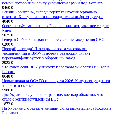
бомбы похоронили элиту украинской армии под Хотенем
9460
0
Бензин «обнулён», склады горят: какРоссия зеркально
ответила Киеву на атаки по гражданской инфраструктуре
4040
0
Охота на «Фламинго»: как Россия выжигает ракетное сердце
Киева
5025
0
Генерал Соболев назвал главное условие завершения СВО
6200
0
Прощай, легенда? Что скрывается за массовыми
увольнениями в BMW и почему баварский гигант
переквалифицируется в оборонный завод
2925
0
Что будет, если ВСУ уничтожат все хабы Wildberries и Ozon в
России
8648
0
Новые правила ОСАГО с 1 августа 2026. Кому вернут деньги
за полис и сколько
5986
0
Для Украины случилось страшное: военкор объяснил, что
стало с контрнаступлением ВСУ
1872
0
На Украине сгорел крупнейший склад маркетплейса Rozetka в
Броварах