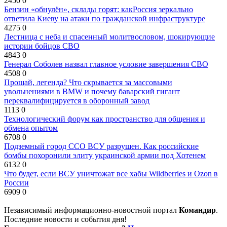
2450
0
Бензин «обнулён», склады горят: какРоссия зеркально
ответила Киеву на атаки по гражданской инфраструктуре
4275
0
Лестница с неба и спасенный молитвословом, шокирующие
истории бойцов СВО
4843
0
Генерал Соболев назвал главное условие завершения СВО
4508
0
Прощай, легенда? Что скрывается за массовыми
увольнениями в BMW и почему баварский гигант
переквалифицируется в оборонный завод
1113
0
Технологический форум как пространство для общения и
обмена опытом
6708
0
Подземный город ССО ВСУ разрушен. Как российские
бомбы похоронили элиту украинской армии под Хотенем
6132
0
Что будет, если ВСУ уничтожат все хабы Wildberries и Ozon в
России
6909
0
Независимый информационно-новостной портал
Командир
.
Последние новости и события дня!