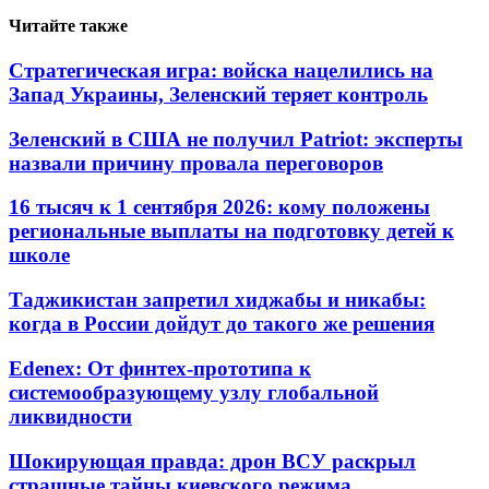
Читайте также
Стратегическая игра: войска нацелились на
Запад Украины, Зеленский теряет контроль
Зеленский в США не получил Patriot: эксперты
назвали причину провала переговоров
16 тысяч к 1 сентября 2026: кому положены
региональные выплаты на подготовку детей к
школе
Таджикистан запретил хиджабы и никабы:
когда в России дойдут до такого же решения
Edenex: От финтех-прототипа к
системообразующему узлу глобальной
ликвидности
Шокирующая правда: дрон ВСУ раскрыл
страшные тайны киевского режима