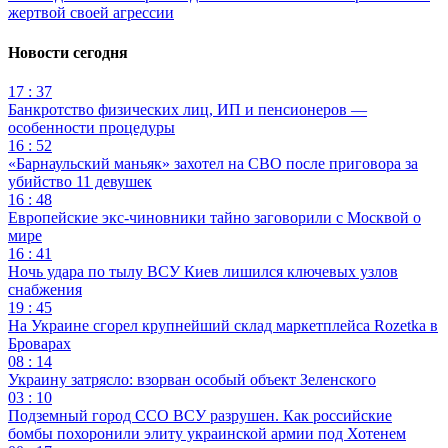
жертвой своей агрессии
Новости сегодня
17 : 37
Банкротство физических лиц, ИП и пенсионеров —
особенности процедуры
16 : 52
«Барнаульский маньяк» захотел на СВО после приговора за
убийство 11 девушек
16 : 48
Европейские экс-чиновники тайно заговорили с Москвой о
мире
16 : 41
Ночь удара по тылу ВСУ Киев лишился ключевых узлов
снабжения
19 : 45
На Украине сгорел крупнейший склад маркетплейса Rozetka в
Броварах
08 : 14
Украину затрясло: взорван особый объект Зеленского
03 : 10
Подземный город ССО ВСУ разрушен. Как российские
бомбы похоронили элиту украинской армии под Хотенем