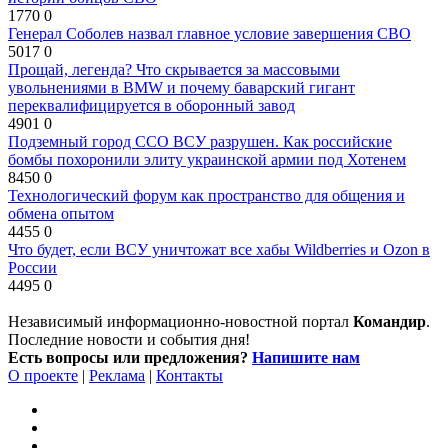
1770
0
Генерал Соболев назвал главное условие завершения СВО
5017
0
Прощай, легенда? Что скрывается за массовыми
увольнениями в BMW и почему баварский гигант
переквалифицируется в оборонный завод
4901
0
Подземный город ССО ВСУ разрушен. Как российские
бомбы похоронили элиту украинской армии под Хотенем
8450
0
Технологический форум как пространство для общения и
обмена опытом
4455
0
Что будет, если ВСУ уничтожат все хабы Wildberries и Ozon в
России
4495
0
Независимый информационно-новостной портал
Командир
.
Последние новости и события дня!
Есть вопросы или предложения?
Напишите нам
О проекте
|
Реклама
|
Контакты