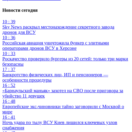
Новости сегодня
10 : 39
Sky News раскрыл местонахождение секретного завода
дронов для ВСУ
10 : 36
Российская авиация уничтожила бункер с элитными
операторами дронов ВСУ в Херсоне
10 : 33
Роскачество проверило бургеры из 20 сетей: только три марки
безопасны
17 : 37
Банкротство физических лиц, ИП и пенсионеров —
особенности процедуры
16 : 52
«Барнаульский маньяк» захотел на СВО после приговора за
убийство 11 девушек
16 : 48
Европейские экс-чиновники тайно заговорили с Москвой о
мире
16 : 41
Ночь удара по тылу ВСУ Киев лишился ключевых узлов
снабжения