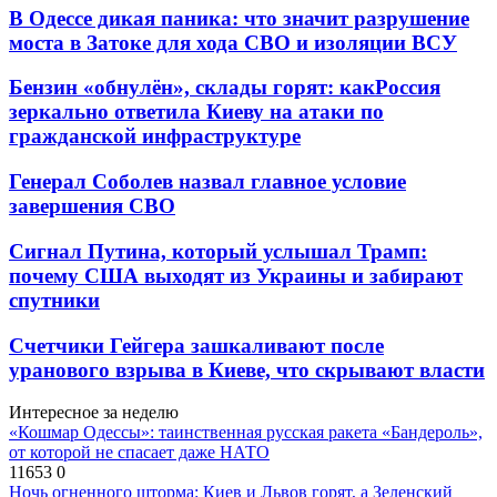
В Одессе дикая паника: что значит разрушение
моста в Затоке для хода СВО и изоляции ВСУ
Бензин «обнулён», склады горят: какРоссия
зеркально ответила Киеву на атаки по
гражданской инфраструктуре
Генерал Соболев назвал главное условие
завершения СВО
Сигнал Путина, который услышал Трамп:
почему США выходят из Украины и забирают
спутники
Счетчики Гейгера зашкаливают после
уранового взрыва в Киеве, что скрывают власти
Интересное за неделю
«Кошмар Одессы»: таинственная русская ракета «Бандероль»,
от которой не спасает даже НАТО
11653
0
Ночь огненного шторма: Киев и Львов горят, а Зеленский