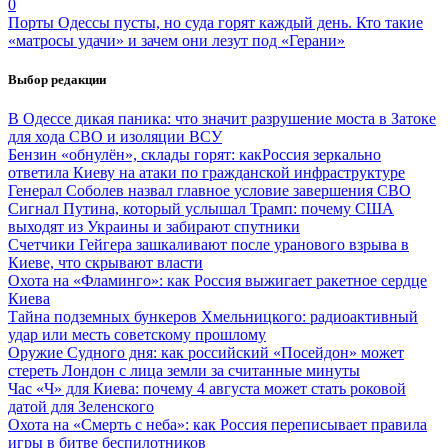
0
Порты Одессы пусты, но суда горят каждый день. Кто такие
«матросы удачи» и зачем они лезут под «Герани»
Выбор редакции
В Одессе дикая паника: что значит разрушение моста в Затоке
для хода СВО и изоляции ВСУ
Бензин «обнулён», склады горят: какРоссия зеркально
ответила Киеву на атаки по гражданской инфраструктуре
Генерал Соболев назвал главное условие завершения СВО
Сигнал Путина, который услышал Трамп: почему США
выходят из Украины и забирают спутники
Счетчики Гейгера зашкаливают после уранового взрыва в
Киеве, что скрывают власти
Охота на «Фламинго»: как Россия выжигает ракетное сердце
Киева
Тайна подземных бункеров Хмельницкого: радиоактивный
удар или месть советскому прошлому
Оружие Судного дня: как российский «Посейдон» может
стереть Лондон с лица земли за считанные минуты
Час «Ч» для Киева: почему 4 августа может стать роковой
датой для Зеленского
Охота на «Смерть с неба»: как Россия переписывает правила
игры в битве беспилотников