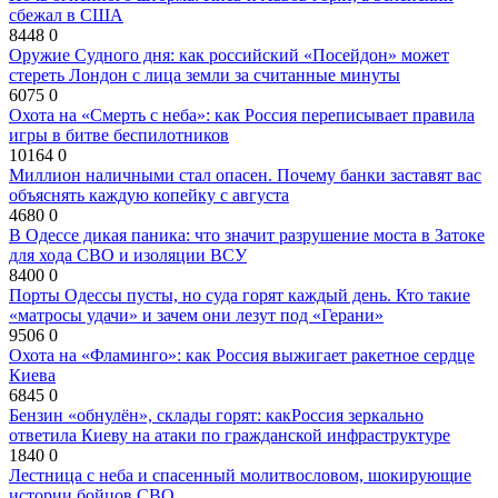
сбежал в США
8448
0
Оружие Судного дня: как российский «Посейдон» может
стереть Лондон с лица земли за считанные минуты
6075
0
Охота на «Смерть с неба»: как Россия переписывает правила
игры в битве беспилотников
10164
0
Миллион наличными стал опасен. Почему банки заставят вас
объяснять каждую копейку с августа
4680
0
В Одессе дикая паника: что значит разрушение моста в Затоке
для хода СВО и изоляции ВСУ
8400
0
Порты Одессы пусты, но суда горят каждый день. Кто такие
«матросы удачи» и зачем они лезут под «Герани»
9506
0
Охота на «Фламинго»: как Россия выжигает ракетное сердце
Киева
6845
0
Бензин «обнулён», склады горят: какРоссия зеркально
ответила Киеву на атаки по гражданской инфраструктуре
1840
0
Лестница с неба и спасенный молитвословом, шокирующие
истории бойцов СВО