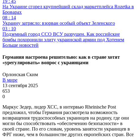
19 : 45
На Украине сгорел крупнейший склад маркетплейса Rozetka в
Броварах
08 : 14
Украину затрясло: взорван особый объект Зеленского
03 : 10
Подземный город ССО ВСУ разрушен. Как российские
бомбы похоронили элиту украинской армии под Хотенем
Больше новостей
Германия настроена решительно: как в стране хотят
«урегулировать» вопрос с украинцами
Орлонская Ским
В мире
13 сентября 2025
653
0
Маркус Зедер, лидер ХСС, в интервью Rheinische Post
предложил, чтобы Германия рассмотрела возможность
возвращения трудоспособных украинцев на родину, где они
могли бы способствовать «обеспечению безопасности» в
своей стране. По его словам, уровень занятости украинцев в
ФРГ ниже, чем в большинстве других европейских стран. Все