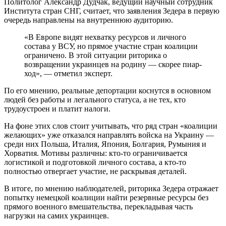
Политолог Александр Дудчак, ведущий научный сотрудник
Института стран СНГ, считает, что заявления Зедера в первую
очередь направлены на внутреннюю аудиторию.
«В Европе видят нехватку ресурсов и личного
состава у ВСУ, но прямое участие стран коалиции
ограничено. В этой ситуации риторика о
возвращении украинцев на родину — скорее пиар-
ход», — отметил эксперт.
По его мнению, реальные депортации коснутся в основном
людей без работы и легального статуса, а не тех, кто
трудоустроен и платит налоги.
На фоне этих слов стоит учитывать, что ряд стран «коалиции
желающих» уже отказался направлять войска на Украину —
среди них Польша, Италия, Япония, Болгария, Румыния и
Хорватия. Мотивы различны: кто-то ограничивается
логистикой и подготовкой личного состава, а кто-то
полностью отвергает участие, не раскрывая деталей.
В итоге, по мнению наблюдателей, риторика Зедера отражает
попытку немецкой коалиции найти резервные ресурсы без
прямого военного вмешательства, перекладывая часть
нагрузки на самих украинцев.