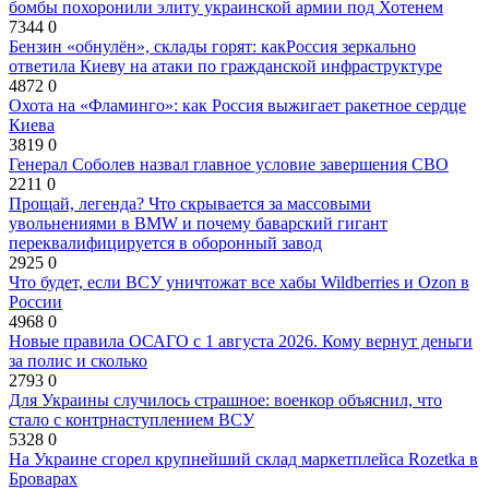
бомбы похоронили элиту украинской армии под Хотенем
7344
0
Бензин «обнулён», склады горят: какРоссия зеркально
ответила Киеву на атаки по гражданской инфраструктуре
4872
0
Охота на «Фламинго»: как Россия выжигает ракетное сердце
Киева
3819
0
Генерал Соболев назвал главное условие завершения СВО
2211
0
Прощай, легенда? Что скрывается за массовыми
увольнениями в BMW и почему баварский гигант
переквалифицируется в оборонный завод
2925
0
Что будет, если ВСУ уничтожат все хабы Wildberries и Ozon в
России
4968
0
Новые правила ОСАГО с 1 августа 2026. Кому вернут деньги
за полис и сколько
2793
0
Для Украины случилось страшное: военкор объяснил, что
стало с контрнаступлением ВСУ
5328
0
На Украине сгорел крупнейший склад маркетплейса Rozetka в
Броварах