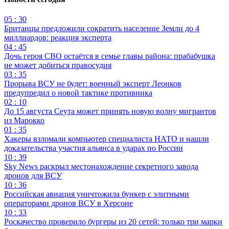
05 : 30
Британцы предложили сократить население Земли до 4
миллиардов: реакция эксперта
04 : 45
Дочь героя СВО остаётся в семье главы района: прабабушка
не может добиться правосудия
03 : 35
Прорыва ВСУ не будет: военный эксперт Леонков
предупредил о новой тактике противника
02 : 10
До 15 августа Сеута может принять новую волну мигрантов
из Марокко
01 : 35
Хакеры взломали компьютер специалиста НАТО и нашли
доказательства участия альянса в ударах по России
10 : 39
Sky News раскрыл местонахождение секретного завода
дронов для ВСУ
10 : 36
Российская авиация уничтожила бункер с элитными
операторами дронов ВСУ в Херсоне
10 : 33
Роскачество проверило бургеры из 20 сетей: только три марки