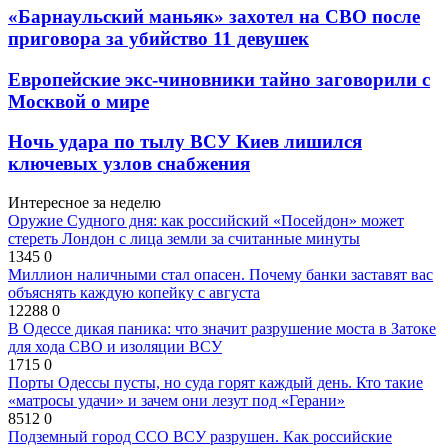
«Барнаульский маньяк» захотел на СВО после
приговора за убийство 11 девушек
Европейские экс-чиновники тайно заговорили с
Москвой о мире
Ночь удара по тылу ВСУ Киев лишился
ключевых узлов снабжения
Интересное за неделю
Оружие Судного дня: как российский «Посейдон» может
стереть Лондон с лица земли за считанные минуты
1345
0
Миллион наличными стал опасен. Почему банки заставят вас
объяснять каждую копейку с августа
12288
0
В Одессе дикая паника: что значит разрушение моста в Затоке
для хода СВО и изоляции ВСУ
1715
0
Порты Одессы пусты, но суда горят каждый день. Кто такие
«матросы удачи» и зачем они лезут под «Герани»
8512
0
Подземный город ССО ВСУ разрушен. Как российские