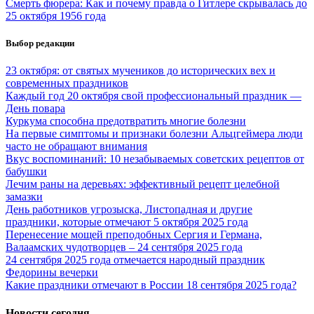
Смерть фюрера: Как и почему правда о Гитлере скрывалась до
25 октября 1956 года
Выбор редакции
23 октября: от святых мучеников до исторических вех и
современных праздников
Каждый год 20 октября свой профессиональный праздник —
День повара
Куркума способна предотвратить многие болезни
На первые симптомы и признаки болезни Альцгеймера люди
часто не обращают внимания
Вкус воспоминаний: 10 незабываемых советских рецептов от
бабушки
Лечим раны на деревьях: эффективный рецепт целебной
замазки
День работников угрозыска, Листопадная и другие
праздники, которые отмечают 5 октября 2025 года
Перенесение мощей преподобных Сергия и Германа,
Валаамских чудотворцев – 24 сентября 2025 года
24 сентября 2025 года отмечается народный праздник
Федорины вечерки
Какие праздники отмечают в России 18 сентября 2025 года?
Новости сегодня