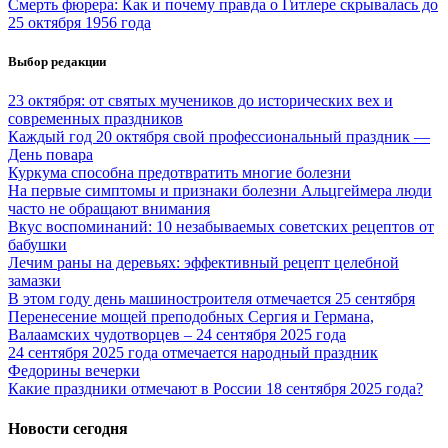
Смерть фюрера: Как и почему правда о Гитлере скрывалась до
25 октября 1956 года
Выбор редакции
23 октября: от святых мучеников до исторических вех и
современных праздников
Каждый год 20 октября свой профессиональный праздник —
День повара
Куркума способна предотвратить многие болезни
На первые симптомы и признаки болезни Альцгеймера люди
часто не обращают внимания
Вкус воспоминаний: 10 незабываемых советских рецептов от
бабушки
Лечим раны на деревьях: эффективный рецепт целебной
замазки
В этом году день машиностроителя отмечается 25 сентября
Перенесение мощей преподобных Сергия и Германа,
Валаамских чудотворцев – 24 сентября 2025 года
24 сентября 2025 года отмечается народный праздник
Федорины вечерки
Какие праздники отмечают в России 18 сентября 2025 года?
Новости сегодня