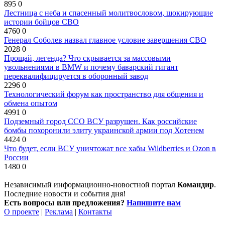
895
0
Лестница с неба и спасенный молитвословом, шокирующие
истории бойцов СВО
4760
0
Генерал Соболев назвал главное условие завершения СВО
2028
0
Прощай, легенда? Что скрывается за массовыми
увольнениями в BMW и почему баварский гигант
переквалифицируется в оборонный завод
2296
0
Технологический форум как пространство для общения и
обмена опытом
4991
0
Подземный город ССО ВСУ разрушен. Как российские
бомбы похоронили элиту украинской армии под Хотенем
4424
0
Что будет, если ВСУ уничтожат все хабы Wildberries и Ozon в
России
1480
0
Независимый информационно-новостной портал
Командир
.
Последние новости и события дня!
Есть вопросы или предложения?
Напишите нам
О проекте
|
Реклама
|
Контакты