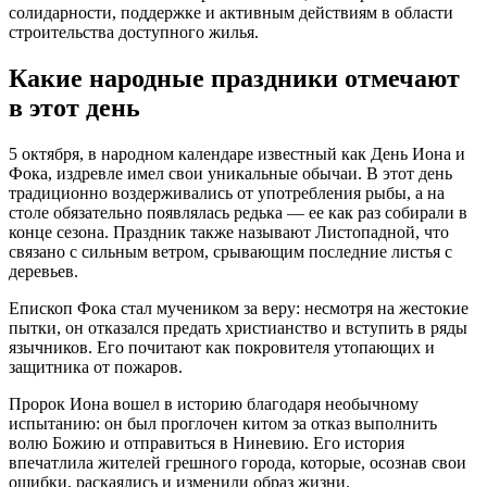
солидарности, поддержке и активным действиям в области
строительства доступного жилья.
Какие народные праздники отмечают
в этот день
5 октября, в народном календаре известный как День Иона и
Фока, издревле имел свои уникальные обычаи. В этот день
традиционно воздерживались от употребления рыбы, а на
столе обязательно появлялась редька — ее как раз собирали в
конце сезона. Праздник также называют Листопадной, что
связано с сильным ветром, срывающим последние листья с
деревьев.
Епископ Фока стал мучеником за веру: несмотря на жестокие
пытки, он отказался предать христианство и вступить в ряды
язычников. Его почитают как покровителя утопающих и
защитника от пожаров.
Пророк Иона вошел в историю благодаря необычному
испытанию: он был проглочен китом за отказ выполнить
волю Божию и отправиться в Ниневию. Его история
впечатлила жителей грешного города, которые, осознав свои
ошибки, раскаялись и изменили образ жизни.