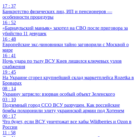
17 : 37
Банкротство физических лиц, ИП и пенсионеров —
особенности процедуры
16 : 52
«Барнаульский маньяк» захотел на СВО после приговора за
убийство 11 девушек
16 : 48
Европейские экс-чиновники тайно заговорили с Москвой о
мире
16 : 41
Ночь удара по тылу ВСУ Киев лишился ключевых узлов
снабжения
19 : 45
На Украине сгорел крупнейший склад маркетплейса Rozetka в
Броварах
08 : 14
Украину затрясло: взорван особый объект Зеленского
03 : 10
Подземный город ССО ВСУ разрушен. Как российские
бомбы похоронили элиту украинской армии под Хотенем
00 : 17
Что будет, если ВСУ уничтожат все хабы Wildberries и Ozon в
России
11 : 58