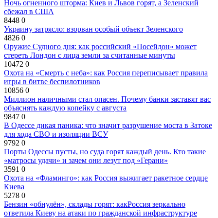
Ночь огненного шторма: Киев и Львов горят, а Зеленский
сбежал в США
8448
0
Украину затрясло: взорван особый объект Зеленского
4826
0
Оружие Судного дня: как российский «Посейдон» может
стереть Лондон с лица земли за считанные минуты
10472
0
Охота на «Смерть с неба»: как Россия переписывает правила
игры в битве беспилотников
10856
0
Миллион наличными стал опасен. Почему банки заставят вас
объяснять каждую копейку с августа
9847
0
В Одессе дикая паника: что значит разрушение моста в Затоке
для хода СВО и изоляции ВСУ
9792
0
Порты Одессы пусты, но суда горят каждый день. Кто такие
«матросы удачи» и зачем они лезут под «Герани»
3591
0
Охота на «Фламинго»: как Россия выжигает ракетное сердце
Киева
5278
0
Бензин «обнулён», склады горят: какРоссия зеркально
ответила Киеву на атаки по гражданской инфраструктуре