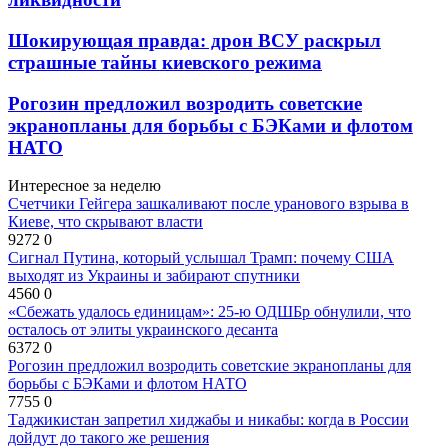
Шокирующая правда: дрон ВСУ раскрыл
страшные тайны киевского режима
Рогозин предложил возродить советские
экранопланы для борьбы с БЭКами и флотом
НАТО
Интересное за неделю
Счетчики Гейгера зашкаливают после уранового взрыва в
Киеве, что скрывают власти
9272
0
Сигнал Путина, который услышал Трамп: почему США
выходят из Украины и забирают спутники
4560
0
«Сбежать удалось единицам»: 25-ю ОДШБр обнулили, что
осталось от элиты украинского десанта
6372
0
Рогозин предложил возродить советские экранопланы для
борьбы с БЭКами и флотом НАТО
7755
0
Таджикистан запретил хиджабы и никабы: когда в России
дойдут до такого же решения