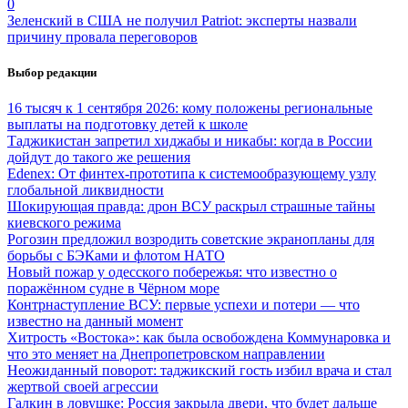
0
Зеленский в США не получил Patriot: эксперты назвали
причину провала переговоров
Выбор редакции
16 тысяч к 1 сентября 2026: кому положены региональные
выплаты на подготовку детей к школе
Таджикистан запретил хиджабы и никабы: когда в России
дойдут до такого же решения
Edenex: От финтех-прототипа к системообразующему узлу
глобальной ликвидности
Шокирующая правда: дрон ВСУ раскрыл страшные тайны
киевского режима
Рогозин предложил возродить советские экранопланы для
борьбы с БЭКами и флотом НАТО
Новый пожар у одесского побережья: что известно о
поражённом судне в Чёрном море
Контрнаступление ВСУ: первые успехи и потери — что
известно на данный момент
Хитрость «Востока»: как была освобождена Коммунаровка и
что это меняет на Днепропетровском направлении
Неожиданный поворот: таджикский гость избил врача и стал
жертвой своей агрессии
Галкин в ловушке: Россия закрыла двери, что будет дальше