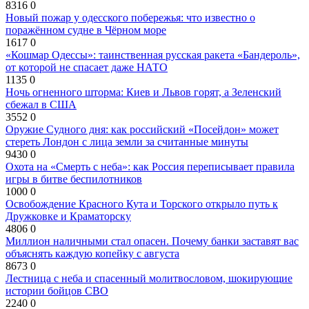
8316
0
Новый пожар у одесского побережья: что известно о
поражённом судне в Чёрном море
1617
0
«Кошмар Одессы»: таинственная русская ракета «Бандероль»,
от которой не спасает даже НАТО
1135
0
Ночь огненного шторма: Киев и Львов горят, а Зеленский
сбежал в США
3552
0
Оружие Судного дня: как российский «Посейдон» может
стереть Лондон с лица земли за считанные минуты
9430
0
Охота на «Смерть с неба»: как Россия переписывает правила
игры в битве беспилотников
1000
0
Освобождение Красного Кута и Торского открыло путь к
Дружковке и Краматорску
4806
0
Миллион наличными стал опасен. Почему банки заставят вас
объяснять каждую копейку с августа
8673
0
Лестница с неба и спасенный молитвословом, шокирующие
истории бойцов СВО
2240
0