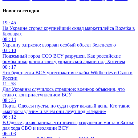
Новости сегодня
19 : 45
На Украине сгорел крупнейший склад маркетплейса Rozetka в
Броварах
08 : 14
Украину затрясло: взорван особый объект Зеленского
03 : 10
Подземный город ССО ВСУ разрушен. Как российские
бомбы похоронили элиту украинской армии под Хотенем
00 : 17
Что будет, если ВСУ уничтожат все хабы Wildberries и Ozon в
России
11 : 58
Для Украины случилось страшное: военкор объяснил, что
стало с контрнаступлением ВСУ
08 : 35
Порты Одессы пусты, но суда горят каждый день. Кто такие
«матросы удачи» и зачем они лезут под «Герани»
06 : 12
В Одессе дикая паника: что значит разрушение моста в Затоке
для хода СВО и изоляции ВСУ
06 : 03