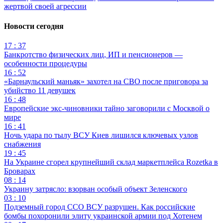
жертвой своей агрессии
Новости сегодня
17 : 37
Банкротство физических лиц, ИП и пенсионеров —
особенности процедуры
16 : 52
«Барнаульский маньяк» захотел на СВО после приговора за
убийство 11 девушек
16 : 48
Европейские экс-чиновники тайно заговорили с Москвой о
мире
16 : 41
Ночь удара по тылу ВСУ Киев лишился ключевых узлов
снабжения
19 : 45
На Украине сгорел крупнейший склад маркетплейса Rozetka в
Броварах
08 : 14
Украину затрясло: взорван особый объект Зеленского
03 : 10
Подземный город ССО ВСУ разрушен. Как российские
бомбы похоронили элиту украинской армии под Хотенем