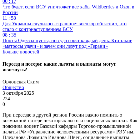
00 : 17
Что будет, если ВСУ уничтожат все хабы Wildberries и Ozon в
России
11 : 58
Для Украины случилось страшное: военкор объяснил, что
стало с контрнаступлением ВСУ
08 : 35
Порты Одессы пусты, но суда горят каждый день. Кто такие
«матросы удачи» и зачем они лезут под «Герани»
Больше новостей
Переезд и потери: какие льготы и выплаты могут
исчезнуть?
Орлонская Ским
Общество
3 октября 2025
224
0
При переезде в другой регион России важно помнить о
возможной потере некоторых льгот и социальных выплат. Как
пояснила доцент Базовой кафедры Торгово-промышленной
палаты РФ «Управление человеческими ресурсами» РЭУ им.
Плеханова Людмила Иванова-Швец, социальные выплаты