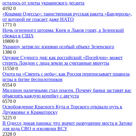
осталось от элиты украинского десанта
4192
0
«Кошмар Одессы»: таинственная русская ракета «Бандероль»,
от которой не спасает даже НАТО
1771
0
Ночь огненного шторма: Киев и Львов горят, а Зеленский
сбежал в США
10800
0
Украину затрясло: взорван особый объект Зеленского
1386
0
Оружие Судного дня: как российский «Посейдон» может
стереть Лондон с лица земли за считанные минуты
11550
0
Охота на «Смерть с неба»: как Россия переписывает правила
игры в битве беспилотников
6554
0
Миллион наличными стал опасен. Почему банки заставят вас
объяснять каждую копейку с августа
6570
0
Освобождение Красного Кута и Торского открыло путь к
Дружковке и Краматорску
5225
0
В Одессе дикая паника: что значит разрушение моста в Затоке
для хода СВО и изоляции ВСУ
2328
0