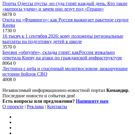
Порты Одессы пусты, но суда горят каждый день. Кто такие
«матросы удачи» и зачем они лезут под «Герани»
6878
0
Охота на «Фламинго»: как Россия выжигает ракетное сердце
Киева
1730
0
16 тысяч к 1 сентября 2026: кому положены региональные
выплаты на подготовку детей к школе
3570
0
Бензин «обнулён», склады горят: какРоссия зеркально
ответила Киеву на атаки по гражданской инфраструктуре
8064
0
Лестница с неба и спасенный молитвословом, шокирующие
истории бойцов СВО
4008
0
Независимый информационно-новостной портал
Командир
.
Последние новости и события дня!
Есть вопросы или предложения?
Напишите нам
О проекте
|
Реклама
|
Контакты