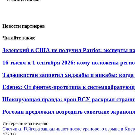
Новости партнеров
Читайте также
Зеленский в США не получил Patriot: эксперты н
16 тысяч к 1 сентября 2026: кому положены реги
Таджикистан запретил хиджабы и никабы: когда 
Edenex: От финтех-прототипа к системообразующ
Шокирующая правда: дрон ВСУ раскрыл страшн
Рогозин предложил возродить советские экрано
Интересное за неделю
Счетчики Гейгера зашкаливают после уранового взрыва в Киев
4720
0