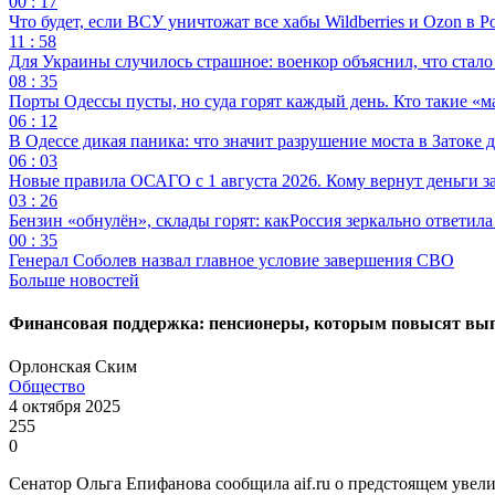
00 : 17
Что будет, если ВСУ уничтожат все хабы Wildberries и Ozon в Р
11 : 58
Для Украины случилось страшное: военкор объяснил, что стал
08 : 35
Порты Одессы пусты, но суда горят каждый день. Кто такие «м
06 : 12
В Одессе дикая паника: что значит разрушение моста в Затоке
06 : 03
Новые правила ОСАГО с 1 августа 2026. Кому вернут деньги за
03 : 26
Бензин «обнулён», склады горят: какРоссия зеркально ответил
00 : 35
Генерал Соболев назвал главное условие завершения СВО
Больше новостей
Финансовая поддержка: пенсионеры, которым повысят вып
Орлонская Ским
Общество
4 октября 2025
255
0
Сенатор Ольга Епифанова сообщила aif.ru о предстоящем увели