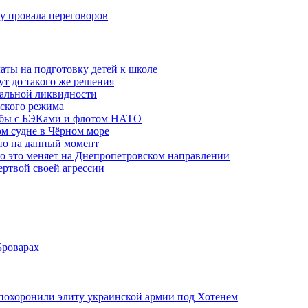
ну провала переговоров
аты на подготовку детей к школе
ут до такого же решения
бальной ликвидности
ского режима
рьбы с БЭКами и флотом НАТО
ом судне в Чёрном море
но на данный момент
то это меняет на Днепропетровском направлении
ертвой своей агрессии
Броварах
похоронили элиту украинской армии под Хотенем