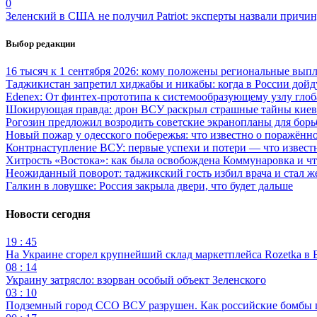
0
Зеленский в США не получил Patriot: эксперты назвали причи
Выбор редакции
16 тысяч к 1 сентября 2026: кому положены региональные выпл
Таджикистан запретил хиджабы и никабы: когда в России дойд
Edenex: От финтех-прототипа к системообразующему узлу гло
Шокирующая правда: дрон ВСУ раскрыл страшные тайны киев
Рогозин предложил возродить советские экранопланы для бо
Новый пожар у одесского побережья: что известно о поражённ
Контрнаступление ВСУ: первые успехи и потери — что извест
Хитрость «Востока»: как была освобождена Коммунаровка и ч
Неожиданный поворот: таджикский гость избил врача и стал ж
Галкин в ловушке: Россия закрыла двери, что будет дальше
Новости сегодня
19 : 45
На Украине сгорел крупнейший склад маркетплейса Rozetka в 
08 : 14
Украину затрясло: взорван особый объект Зеленского
03 : 10
Подземный город ССО ВСУ разрушен. Как российские бомбы 