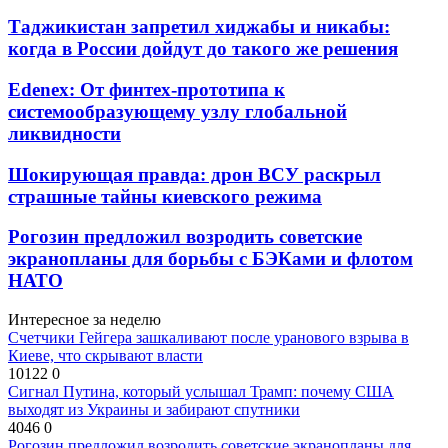
Таджикистан запретил хиджабы и никабы:
когда в России дойдут до такого же решения
Edenex: От финтех-прототипа к
системообразующему узлу глобальной
ликвидности
Шокирующая правда: дрон ВСУ раскрыл
страшные тайны киевского режима
Рогозин предложил возродить советские
экранопланы для борьбы с БЭКами и флотом
НАТО
Интересное за неделю
Счетчики Гейгера зашкаливают после уранового взрыва в
Киеве, что скрывают власти
10122
0
Сигнал Путина, который услышал Трамп: почему США
выходят из Украины и забирают спутники
4046
0
Рогозин предложил возродить советские экранопланы для