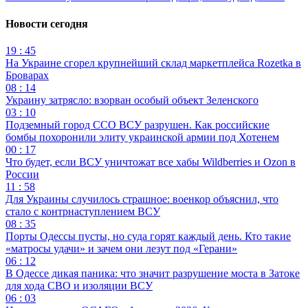
Новости сегодня
19 : 45
На Украине сгорел крупнейший склад маркетплейса Rozetka в
Броварах
08 : 14
Украину затрясло: взорван особый объект Зеленского
03 : 10
Подземный город ССО ВСУ разрушен. Как российские
бомбы похоронили элиту украинской армии под Хотенем
00 : 17
Что будет, если ВСУ уничтожат все хабы Wildberries и Ozon в
России
11 : 58
Для Украины случилось страшное: военкор объяснил, что
стало с контрнаступлением ВСУ
08 : 35
Порты Одессы пусты, но суда горят каждый день. Кто такие
«матросы удачи» и зачем они лезут под «Герани»
06 : 12
В Одессе дикая паника: что значит разрушение моста в Затоке
для хода СВО и изоляции ВСУ
06 : 03