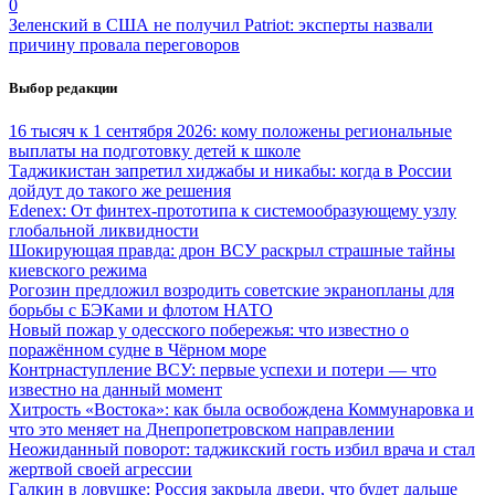
0
Зеленский в США не получил Patriot: эксперты назвали
причину провала переговоров
Выбор редакции
16 тысяч к 1 сентября 2026: кому положены региональные
выплаты на подготовку детей к школе
Таджикистан запретил хиджабы и никабы: когда в России
дойдут до такого же решения
Edenex: От финтех-прототипа к системообразующему узлу
глобальной ликвидности
Шокирующая правда: дрон ВСУ раскрыл страшные тайны
киевского режима
Рогозин предложил возродить советские экранопланы для
борьбы с БЭКами и флотом НАТО
Новый пожар у одесского побережья: что известно о
поражённом судне в Чёрном море
Контрнаступление ВСУ: первые успехи и потери — что
известно на данный момент
Хитрость «Востока»: как была освобождена Коммунаровка и
что это меняет на Днепропетровском направлении
Неожиданный поворот: таджикский гость избил врача и стал
жертвой своей агрессии
Галкин в ловушке: Россия закрыла двери, что будет дальше