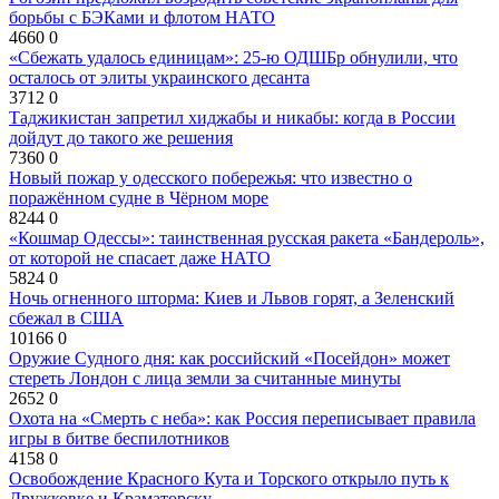
борьбы с БЭКами и флотом НАТО
4660
0
«Сбежать удалось единицам»: 25-ю ОДШБр обнулили, что
осталось от элиты украинского десанта
3712
0
Таджикистан запретил хиджабы и никабы: когда в России
дойдут до такого же решения
7360
0
Новый пожар у одесского побережья: что известно о
поражённом судне в Чёрном море
8244
0
«Кошмар Одессы»: таинственная русская ракета «Бандероль»,
от которой не спасает даже НАТО
5824
0
Ночь огненного шторма: Киев и Львов горят, а Зеленский
сбежал в США
10166
0
Оружие Судного дня: как российский «Посейдон» может
стереть Лондон с лица земли за считанные минуты
2652
0
Охота на «Смерть с неба»: как Россия переписывает правила
игры в битве беспилотников
4158
0
Освобождение Красного Кута и Торского открыло путь к
Дружковке и Краматорску