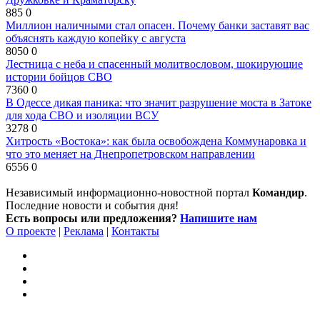
885
0
Миллион наличными стал опасен. Почему банки заставят вас
объяснять каждую копейку с августа
8050
0
Лестница с неба и спасенный молитвословом, шокирующие
истории бойцов СВО
7360
0
В Одессе дикая паника: что значит разрушение моста в Затоке
для хода СВО и изоляции ВСУ
3278
0
Хитрость «Востока»: как была освобождена Коммунаровка и
что это меняет на Днепропетровском направлении
6556
0
Независимый информационно-новостной портал
Командир
.
Последние новости и события дня!
Есть вопросы или предложения?
Напишите нам
О проекте
|
Реклама
|
Контакты