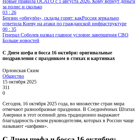
Новые правила ОСАГО с 1 августа 2026. Кому вернут деньги
за полис и сколько
03 : 26
Бензин «обнулён», склады горят: какРоссия зеркально
ответила Киеву на атаки по гражданской инфраструктуре
00 : 35
Генерал Соболев назвал главное условие завершения СВО
Больше новостей
С Днем шефа и босса 16 октября: оригинальные
поздравления с праздником в стихах и картинках
Орлонская Ским
Общество
15 октября 2025
311
0
Сегодня, 16 октября 2025 года, во множестве стран мира
отмечают разнообразные праздники. В Соединённых Штатах
Америки в этот осенний день традиционно выражают
благодарность своим руководителям, которых в России чаще
называют «шефами».
С Днем шефа и босса 16 октября: