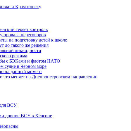
ковке и Краматорску
ленский теряет контроль
ну провала переговоров
аты на подготовку детей к школе
ут до такого же решения
бальной ликвидности
ского режима
рьбы с БЭКами и флотом НАТО
ом судне в Чёрном море
но на данный момент
то это меняет на Днепропетровском направлении
 для ВСУ
ами дронов ВСУ в Херсоне
безопасны