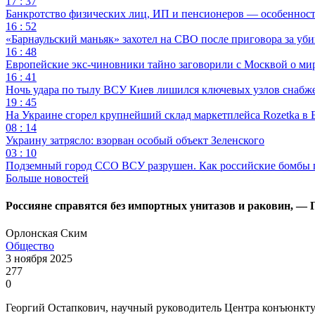
17 : 37
Банкротство физических лиц, ИП и пенсионеров — особеннос
16 : 52
«Барнаульский маньяк» захотел на СВО после приговора за уби
16 : 48
Европейские экс-чиновники тайно заговорили с Москвой о ми
16 : 41
Ночь удара по тылу ВСУ Киев лишился ключевых узлов снабж
19 : 45
На Украине сгорел крупнейший склад маркетплейса Rozetka в 
08 : 14
Украину затрясло: взорван особый объект Зеленского
03 : 10
Подземный город ССО ВСУ разрушен. Как российские бомбы 
Больше новостей
Россияне справятся без импортных унитазов и раковин, — 
Орлонская Ским
Общество
3 ноября 2025
277
0
Георгий Остапкович, научный руководитель Центра конъюнктурн