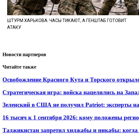
ШТУРМ ХАРЬКОВА: ЧАСЫ ТИКАЮТ, А ГЕНШТАБ ГОТОВИТ
АТАКУ
Новости партнеров
Читайте также
Освобождение Красного Кута и Торского открыл
Стратегическая игра: войска нацелились на Запа
Зеленский в США не получил Patriot: эксперты н
16 тысяч к 1 сентября 2026: кому положены реги
Таджикистан запретил хиджабы и никабы: когда 