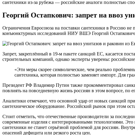
сантехники из-за рубежа — российские аналоги полностью сп
Георгий Остапкович: запрет на ввоз ун
Ограничения Евросоюза на поставки сантехники в Россию не пр
конъюнктурных исследований НИУ ВШЭ Георгий Остапкович, от
Запрет, закреплённый в 19-м пакете санкций ЕС, касается пост
строительных компаний, однако эксперты уверены: российские
«Эти меры скорее символические, чем реально проблемны
сантехника, которая полностью заменяет импорт. Для гра
Президент РФ Владимир Путин также прокомментировал санкци
повлиять на повседневную жизнь россиян в этом вопросе, по ег
Аналитики отмечают, что основной удар от новых санкций прид
сантехническое оборудование. Российский рынок при этом ост
Стоит отметить, что отечественные производители за последни
современные изделия с интегрированными технологиями. Это по
сантехники не станет серьёзной проблемой для россиян. Внут
опасений дефицита или резкого роста цен.