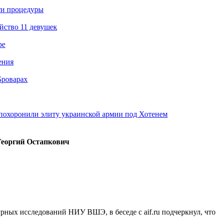
ти процедуры
йство 11 девушек
ре
ения
Броварах
похоронили элиту украинской армии под Хотенем
Георгий Остапкович
ых исследований НИУ ВШЭ, в беседе с aif.ru подчеркнул, что р