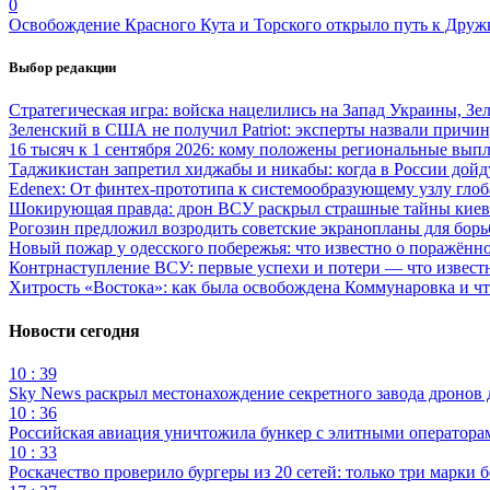
0
Освобождение Красного Кута и Торского открыло путь к Друж
Выбор редакции
Стратегическая игра: войска нацелились на Запад Украины, Зе
Зеленский в США не получил Patriot: эксперты назвали причи
16 тысяч к 1 сентября 2026: кому положены региональные выпл
Таджикистан запретил хиджабы и никабы: когда в России дойд
Edenex: От финтех-прототипа к системообразующему узлу гло
Шокирующая правда: дрон ВСУ раскрыл страшные тайны киев
Рогозин предложил возродить советские экранопланы для бо
Новый пожар у одесского побережья: что известно о поражённ
Контрнаступление ВСУ: первые успехи и потери — что извест
Хитрость «Востока»: как была освобождена Коммунаровка и ч
Новости сегодня
10 : 39
Sky News раскрыл местонахождение секретного завода дронов
10 : 36
Российская авиация уничтожила бункер с элитными оператор
10 : 33
Роскачество проверило бургеры из 20 сетей: только три марки 