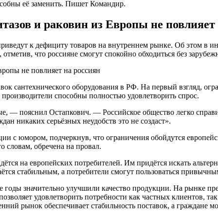
особны её заменить. Пишет Командир.
итазов и раковин из Европы не повлияет
иведут к дефициту товаров на внутреннем рынке. Об этом в инт
метив, что россияне смогут спокойно обходиться без зарубежн
авок сантехнического оборудования в РФ. На первый взгляд, огр
 производители способны полностью удовлетворить спрос.
е, — пояснил Остапкович. — Российское общество легко справитс
ждан никаких серьёзных неудобств это не создаст».
и с юмором, подчеркнув, что ограничения обойдутся европейск
о словам, обречена на провал.
ётся на европейских потребителей. Им придётся искать альтерн
аётся стабильным, а потребители смогут пользоваться привычным
е годы значительно улучшили качество продукции. На рынке пре
зволяет удовлетворить потребности как частных клиентов, так 
ренний рынок обеспечивает стабильность поставок, а граждане 