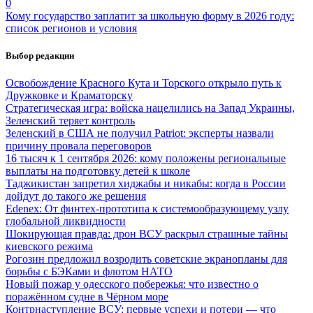
0
Кому государство заплатит за школьную форму в 2026 году:
список регионов и условия
Выбор редакции
Освобождение Красного Кута и Торского открыло путь к
Дружковке и Краматорску
Стратегическая игра: войска нацелились на Запад Украины,
Зеленский теряет контроль
Зеленский в США не получил Patriot: эксперты назвали
причину провала переговоров
16 тысяч к 1 сентября 2026: кому положены региональные
выплаты на подготовку детей к школе
Таджикистан запретил хиджабы и никабы: когда в России
дойдут до такого же решения
Edenex: От финтех-прототипа к системообразующему узлу
глобальной ликвидности
Шокирующая правда: дрон ВСУ раскрыл страшные тайны
киевского режима
Рогозин предложил возродить советские экранопланы для
борьбы с БЭКами и флотом НАТО
Новый пожар у одесского побережья: что известно о
поражённом судне в Чёрном море
Контрнаступление ВСУ: первые успехи и потери — что