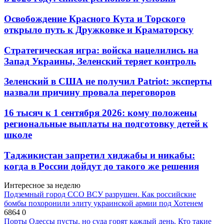
Освобождение Красного Кута и Торского
открыло путь к Дружковке и Краматорску
Стратегическая игра: войска нацелились на
Запад Украины, Зеленский теряет контроль
Зеленский в США не получил Patriot: эксперты
назвали причину провала переговоров
16 тысяч к 1 сентября 2026: кому положены
региональные выплаты на подготовку детей к
школе
Таджикистан запретил хиджабы и никабы:
когда в России дойдут до такого же решения
Интересное за неделю
Подземный город ССО ВСУ разрушен. Как российские
бомбы похоронили элиту украинской армии под Хотенем
6864
0
Порты Одессы пусты, но суда горят каждый день. Кто такие