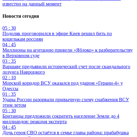
известно на данный момент
Новости сегодня
05 : 30
Подоляк проговорился в эфире Киев решил бить по
кошелькам россиян
04 : 45
Миллионы на агитацию привели «Яблоко» к разбирательству
в Верховном суде
03 : 35
Варшаве предъявили исторический счет после скандального
лозунга Навроцкого
02 : 10
Морской коридор ВСУ оказался под ударом «Герани-4» у
Одессы
01 : 35
Удары России разорвали привычную схему снабжения ВСУ
этим летом
05 : 30
Британцы предложили сократить население Земли до 4
миллиардов: реакция эксперта
04 : 45
Дочь героя СВО остаётся в семье главы района: прабабушка