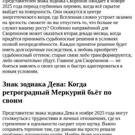
Представителей знака зодиака Скорпион ожидает в ноябре
2025 года период глубинных перемен, когда всё скрытое
выйдет на поверхность. Они окажутся в центре
энергетического вихря, где Вселенная словно устроит экзамен
на зрелость: сможете ли вы отпустить то, что больше не
служит вашему росту? Особенно напряжённой для
Скорпионов может оказаться вторая декада месяца, когда
придётся принимать судьбоносные решения в условиях
полной неопределённости. Каждое принятое решение будет
иметь долгосрочные последствия, а любовь приобретёт
судьбоносный оттенок: старые связи либо трансформируются,
либо окончательно уйдут. Главное для Скорпионов — не
бояться заявлять о своих целях и быстро адаптироваться к
новым условиям.
Знак зодиака Дева: Когда
ретроградный Меркурий бьёт по
своим
Представители знака зодиака Дева в ноябре 2025 года могут
столкнуться с трудностями в личных отношениях, где их
стремление к идеальности сыграет злую шутку. Важно
сохранять терпение там, где раньше вы просто решали
проблемы логическим путём. Ноябрь будет насыщен