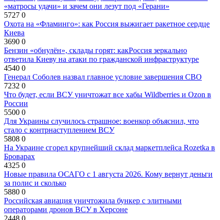
«матросы удачи» и зачем они лезут под «Герани»
5727
0
Охота на «Фламинго»: как Россия выжигает ракетное сердце
Киева
3690
0
Бензин «обнулён», склады горят: какРоссия зеркально
ответила Киеву на атаки по гражданской инфраструктуре
4540
0
Генерал Соболев назвал главное условие завершения СВО
7232
0
Что будет, если ВСУ уничтожат все хабы Wildberries и Ozon в
России
5500
0
Для Украины случилось страшное: военкор объяснил, что
стало с контрнаступлением ВСУ
5808
0
На Украине сгорел крупнейший склад маркетплейса Rozetka в
Броварах
4325
0
Новые правила ОСАГО с 1 августа 2026. Кому вернут деньги
за полис и сколько
5880
0
Российская авиация уничтожила бункер с элитными
операторами дронов ВСУ в Херсоне
2448
0