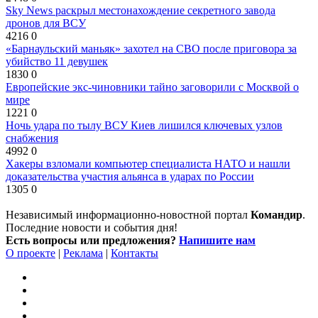
Sky News раскрыл местонахождение секретного завода
дронов для ВСУ
4216
0
«Барнаульский маньяк» захотел на СВО после приговора за
убийство 11 девушек
1830
0
Европейские экс-чиновники тайно заговорили с Москвой о
мире
1221
0
Ночь удара по тылу ВСУ Киев лишился ключевых узлов
снабжения
4992
0
Хакеры взломали компьютер специалиста НАТО и нашли
доказательства участия альянса в ударах по России
1305
0
Независимый информационно-новостной портал
Командир
.
Последние новости и события дня!
Есть вопросы или предложения?
Напишите нам
О проекте
|
Реклама
|
Контакты