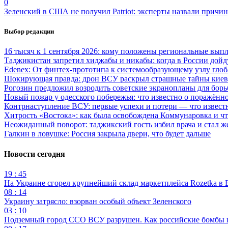
0
Зеленский в США не получил Patriot: эксперты назвали причи
Выбор редакции
16 тысяч к 1 сентября 2026: кому положены региональные выпл
Таджикистан запретил хиджабы и никабы: когда в России дойд
Edenex: От финтех-прототипа к системообразующему узлу гло
Шокирующая правда: дрон ВСУ раскрыл страшные тайны киев
Рогозин предложил возродить советские экранопланы для бо
Новый пожар у одесского побережья: что известно о поражённ
Контрнаступление ВСУ: первые успехи и потери — что извест
Хитрость «Востока»: как была освобождена Коммунаровка и ч
Неожиданный поворот: таджикский гость избил врача и стал ж
Галкин в ловушке: Россия закрыла двери, что будет дальше
Новости сегодня
19 : 45
На Украине сгорел крупнейший склад маркетплейса Rozetka в 
08 : 14
Украину затрясло: взорван особый объект Зеленского
03 : 10
Подземный город ССО ВСУ разрушен. Как российские бомбы 