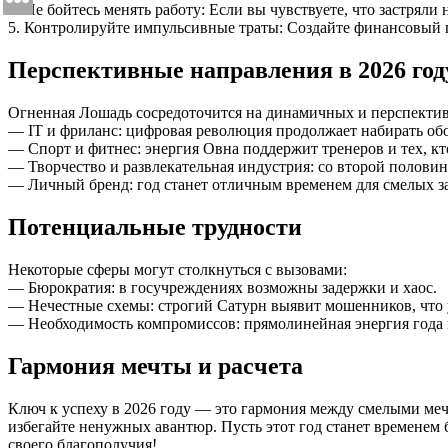
4. Не бойтесь менять работу: Если вы чувствуете, что застрял
5. Контролируйте импульсивные траты: Создайте финансовый п
Перспективные направления в 2026 год
Огненная Лошадь сосредоточится на динамичных и перспекти
— IT и фриланс: цифровая революция продолжает набирать об
— Спорт и фитнес: энергия Овна поддержит тренеров и тех, кт
— Творчество и развлекательная индустрия: со второй половин
— Личный бренд: год станет отличным временем для смелых за
Потенциальные трудности
Некоторые сферы могут столкнуться с вызовами:
— Бюрократия: в госучреждениях возможны задержки и хаос.
— Нечестные схемы: строгий Сатурн выявит мошенников, что 
— Необходимость компромиссов: прямолинейная энергия года 
Гармония мечты и расчета
Ключ к успеху в 2026 году — это гармония между смелыми меч
избегайте ненужных авантюр. Пусть этот год станет времене
своего благополучия!