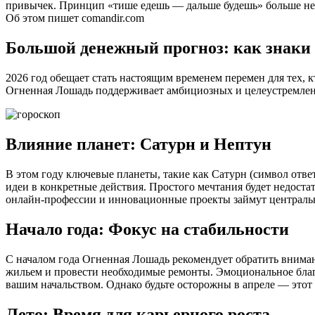
привычек. Принцип «тише едешь — дальше будешь» больше не с
Об этом пишет comandir.com
Большой денежный прогноз: как знаки з
2026 год обещает стать настоящим временем перемен для тех, 
Огненная Лошадь поддерживает амбициозных и целеустремленн
Влияние планет: Сатурн и Нептун
В этом году ключевые планеты, такие как Сатурн (символ отве
идеи в конкретные действия. Простого мечтания будет недоста
онлайн-профессии и инновационные проекты займут центральн
Начало года: Фокус на стабильности
С началом года Огненная Лошадь рекомендует обратить внима
жильем и провести необходимые ремонты. Эмоциональное благоп
вашим начальством. Однако будьте осторожны в апреле — это
Лето: Время для карьерного роста