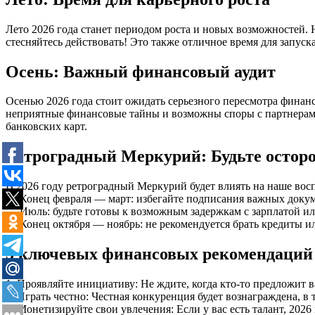
Лето 2026 года станет периодом роста и новых возможностей. 
стесняйтесь действовать! Это также отличное время для запуск
Осень: Важный финансовый аудит
Осенью 2026 года стоит ожидать серьезного пересмотра финан
неприятные финансовые тайны и возможны споры с партнерами.
банковских карт.
Ретроградный Меркурий: Будьте осто
В 2026 году ретроградный Меркурий будет влиять на наше вос
— Конец февраля — март: избегайте подписания важных докум
— Июль: будьте готовы к возможным задержкам с зарплатой и
— Конец октября — ноябрь: не рекомендуется брать кредиты и
5 ключевых финансовых рекомендаций н
1. Проявляйте инициативу: Не ждите, когда кто-то предложит 
2. Играть честно: Честная конкуренция будет вознаграждена, в
3. Монетизируйте свои увлечения: Если у вас есть талант, 202