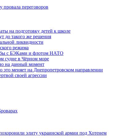
ну провала переговоров
аты на подготовку детей к школе
ут до такого же решения
бальной ликвидности
ского режима
рьбы с БЭКами и флотом НАТО
ом судне в Чёрном море
но на данный момент
то это меняет на Днепропетровском направлении
ертвой своей агрессии
Броварах
похоронили элиту украинской армии под Хотенем