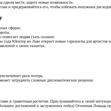
и на одном месте, ищите новые возможности.
лан и придерживайтесь его, чтобы избежать ненужных расходов
у
вных сферах:
ороты.
о помогает людям стать сильнее.
ы года Юпитер во Льве откроет новые горизонты для артистов и
явлений о своих талантах.
увеличивает риск потерь.
может затруднить сложные дипломатические решения.
тами и грамотным расчетом. Прислушивайтесь к своей интуиции,
м больших достижений и заслуженных побед! Огненная Лошадь п