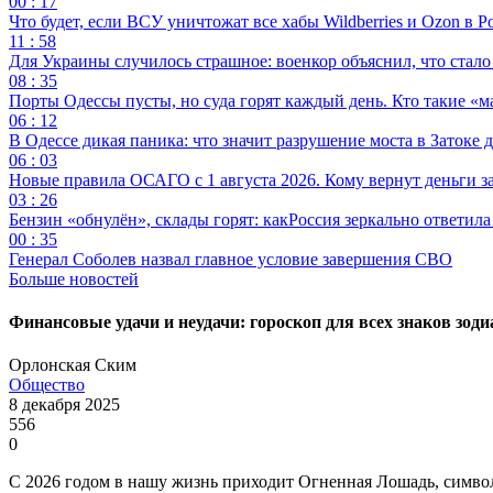
00 : 17
Что будет, если ВСУ уничтожат все хабы Wildberries и Ozon в Р
11 : 58
Для Украины случилось страшное: военкор объяснил, что стал
08 : 35
Порты Одессы пусты, но суда горят каждый день. Кто такие «м
06 : 12
В Одессе дикая паника: что значит разрушение моста в Затоке
06 : 03
Новые правила ОСАГО с 1 августа 2026. Кому вернут деньги за
03 : 26
Бензин «обнулён», склады горят: какРоссия зеркально ответил
00 : 35
Генерал Соболев назвал главное условие завершения СВО
Больше новостей
Финансовые удачи и неудачи: гороскоп для всех знаков зодиа
Орлонская Ским
Общество
8 декабря 2025
556
0
С 2026 годом в нашу жизнь приходит Огненная Лошадь, символ