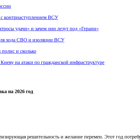
оссии
о с контрнаступлением ВСУ
атросы удачи» и зачем они лезут под «Герани»
 для хода СВО и изоляции ВСУ
 полис и сколько
а Киеву на атаки по гражданской инфраструктуре
ка на 2026 год
изирующая решительность и желание перемен. Этот год потребу