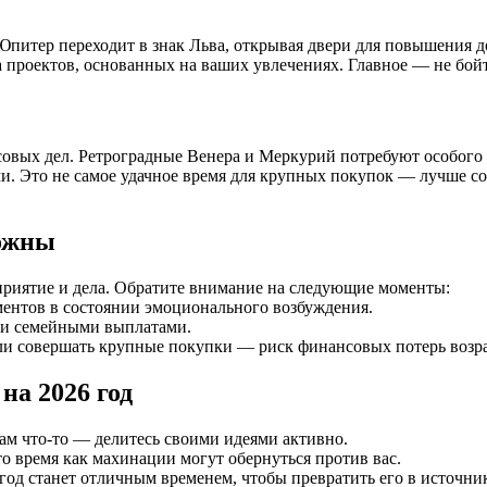
Юпитер переходит в знак Льва, открывая двери для повышения д
а проектов, основанных на ваших увлечениях. Главное — не бойте
совых дел. Ретроградные Венера и Меркурий потребуют особого 
 Это не самое удачное время для крупных покупок — лучше сос
рожны
приятие и дела. Обратите внимание на следующие моменты:
ентов в состоянии эмоционального возбуждения.
ли семейными выплатами.
ли совершать крупные покупки — риск финансовых потерь возра
а 2026 год
вам что-то — делитесь своими идеями активно.
 то время как махинации могут обернуться против вас.
6 год станет отличным временем, чтобы превратить его в источни