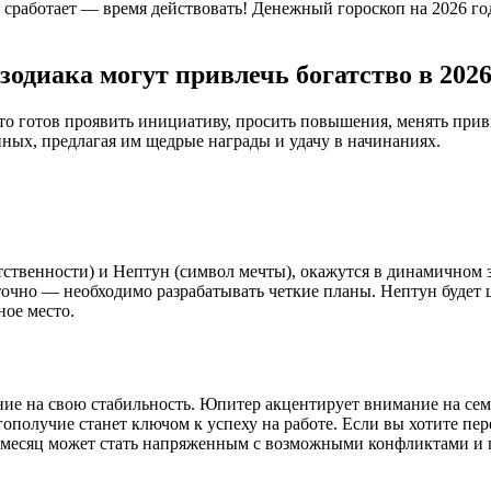
работает — время действовать! Денежный гороскоп на 2026 год
одиака могут привлечь богатство в 2026
кто готов проявить инициативу, просить повышения, менять при
ых, предлагая им щедрые награды и удачу в начинаниях.
тственности) и Нептун (символ мечты), окажутся в динамичном з
точно — необходимо разрабатывать четкие планы. Нептун будет щ
ое место.
ние на свою стабильность. Юпитер акцентирует внимание на с
олучие станет ключом к успеху на работе. Если вы хотите перей
т месяц может стать напряженным с возможными конфликтами и 