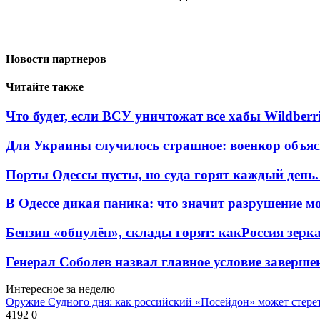
Новости партнеров
Читайте также
Что будет, если ВСУ уничтожат все хабы Wildberri
Для Украины случилось страшное: военкор объяс
Порты Одессы пусты, но суда горят каждый день.
В Одессе дикая паника: что значит разрушение м
Бензин «обнулён», склады горят: какРоссия зерк
Генерал Соболев назвал главное условие заверш
Интересное за неделю
Оружие Судного дня: как российский «Посейдон» может стере
4192
0