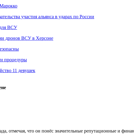
 Марокко
ельства участия альянса в ударах по России
 для ВСУ
ами дронов ВСУ в Херсоне
безопасны
ти процедуры
йство 11 девушек
ене
пада, отмечая, что он понёс значительные репутационные и фина