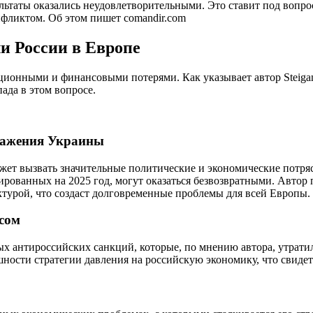
льтаты оказались неудовлетворительными. Это ставит под вопр
фликтом. Об этом пишет comandir.com
ли России в Европе
ционными и финансовыми потерями. Как указывает автор Steigan
ада в этом вопросе.
ражения Украины
ожет вызвать значительные политические и экономические потр
ированных на 2025 год, могут оказаться безвозвратными. Автор 
урой, что создаст долговременные проблемы для всей Европы.
сом
ых антироссийских санкций, которые, по мнению автора, утра
ности стратегии давления на российскую экономику, что свидет