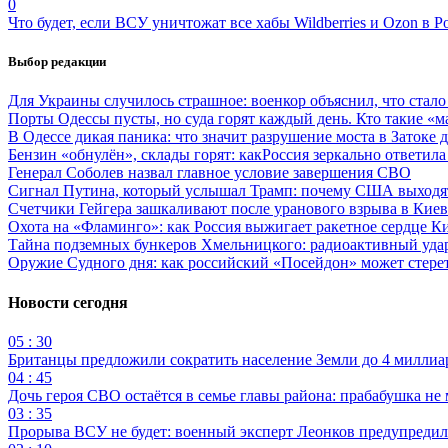
0
Что будет, если ВСУ уничтожат все хабы Wildberries и Ozon в Р
Выбор редакции
Для Украины случилось страшное: военкор объяснил, что стал
Порты Одессы пусты, но суда горят каждый день. Кто такие «м
В Одессе дикая паника: что значит разрушение моста в Затоке
Бензин «обнулён», склады горят: какРоссия зеркально ответил
Генерал Соболев назвал главное условие завершения СВО
Сигнал Путина, который услышал Трамп: почему США выходят
Счетчики Гейгера зашкаливают после уранового взрыва в Киев
Охота на «Фламинго»: как Россия выжигает ракетное сердце К
Тайна подземных бункеров Хмельницкого: радиоактивный уда
Оружие Судного дня: как российский «Посейдон» может стере
Новости сегодня
05 : 30
Британцы предложили сократить население Земли до 4 миллиар
04 : 45
Дочь героя СВО остаётся в семье главы района: прабабушка не
03 : 35
Прорыва ВСУ не будет: военный эксперт Леонков предупредил