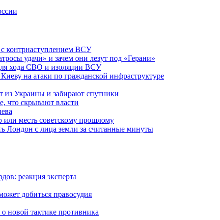
оссии
о с контрнаступлением ВСУ
атросы удачи» и зачем они лезут под «Герани»
 для хода СВО и изоляции ВСУ
а Киеву на атаки по гражданской инфраструктуре
 из Украины и забирают спутники
е, что скрывают власти
иева
р или месть советскому прошлому
ть Лондон с лица земли за считанные минуты
дов: реакция эксперта
 может добиться правосудия
 о новой тактике противника