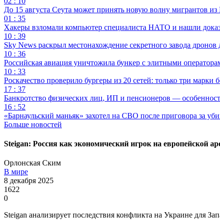
02 : 10
До 15 августа Сеута может принять новую волну мигрантов из
01 : 35
Хакеры взломали компьютер специалиста НАТО и нашли доказат
10 : 39
Sky News раскрыл местонахождение секретного завода дронов
10 : 36
Российская авиация уничтожила бункер с элитными оператор
10 : 33
Роскачество проверило бургеры из 20 сетей: только три марки 
17 : 37
Банкротство физических лиц, ИП и пенсионеров — особеннос
16 : 52
«Барнаульский маньяк» захотел на СВО после приговора за уби
Больше новостей
Steigan: Россия как экономический игрок на европейской ар
Орлонская Ским
В мире
8 декабря 2025
1622
0
Steigan анализирует последствия конфликта на Украине для За