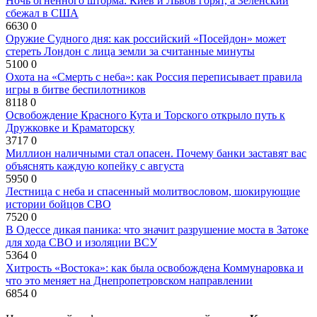
Ночь огненного шторма: Киев и Львов горят, а Зеленский
сбежал в США
6630
0
Оружие Судного дня: как российский «Посейдон» может
стереть Лондон с лица земли за считанные минуты
5100
0
Охота на «Смерть с неба»: как Россия переписывает правила
игры в битве беспилотников
8118
0
Освобождение Красного Кута и Торского открыло путь к
Дружковке и Краматорску
3717
0
Миллион наличными стал опасен. Почему банки заставят вас
объяснять каждую копейку с августа
5950
0
Лестница с неба и спасенный молитвословом, шокирующие
истории бойцов СВО
7520
0
В Одессе дикая паника: что значит разрушение моста в Затоке
для хода СВО и изоляции ВСУ
5364
0
Хитрость «Востока»: как была освобождена Коммунаровка и
что это меняет на Днепропетровском направлении
6854
0