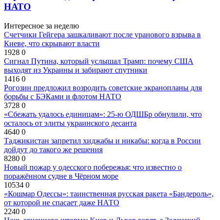
НАТО
Интересное за неделю
Счетчики Гейгера зашкаливают после уранового взрыва в
Киеве, что скрывают власти
1928
0
Сигнал Путина, который услышал Трамп: почему США
выходят из Украины и забирают спутники
1416
0
Рогозин предложил возродить советские экранопланы для
борьбы с БЭКами и флотом НАТО
3728
0
«Сбежать удалось единицам»: 25-ю ОДШБр обнулили, что
осталось от элиты украинского десанта
4640
0
Таджикистан запретил хиджабы и никабы: когда в России
дойдут до такого же решения
8280
0
Новый пожар у одесского побережья: что известно о
поражённом судне в Чёрном море
10534
0
«Кошмар Одессы»: таинственная русская ракета «Бандероль»,
от которой не спасает даже НАТО
2240
0