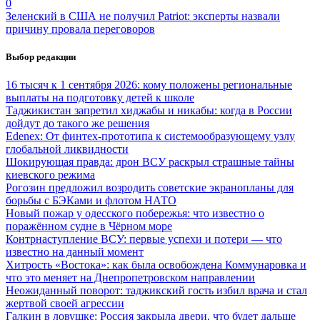
0
Зеленский в США не получил Patriot: эксперты назвали
причину провала переговоров
Выбор редакции
16 тысяч к 1 сентября 2026: кому положены региональные
выплаты на подготовку детей к школе
Таджикистан запретил хиджабы и никабы: когда в России
дойдут до такого же решения
Edenex: От финтех-прототипа к системообразующему узлу
глобальной ликвидности
Шокирующая правда: дрон ВСУ раскрыл страшные тайны
киевского режима
Рогозин предложил возродить советские экранопланы для
борьбы с БЭКами и флотом НАТО
Новый пожар у одесского побережья: что известно о
поражённом судне в Чёрном море
Контрнаступление ВСУ: первые успехи и потери — что
известно на данный момент
Хитрость «Востока»: как была освобождена Коммунаровка и
что это меняет на Днепропетровском направлении
Неожиданный поворот: таджикский гость избил врача и стал
жертвой своей агрессии
Галкин в ловушке: Россия закрыла двери, что будет дальше