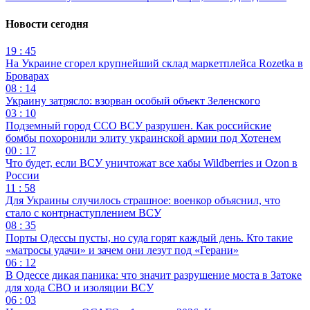
Новости сегодня
19 : 45
На Украине сгорел крупнейший склад маркетплейса Rozetka в
Броварах
08 : 14
Украину затрясло: взорван особый объект Зеленского
03 : 10
Подземный город ССО ВСУ разрушен. Как российские
бомбы похоронили элиту украинской армии под Хотенем
00 : 17
Что будет, если ВСУ уничтожат все хабы Wildberries и Ozon в
России
11 : 58
Для Украины случилось страшное: военкор объяснил, что
стало с контрнаступлением ВСУ
08 : 35
Порты Одессы пусты, но суда горят каждый день. Кто такие
«матросы удачи» и зачем они лезут под «Герани»
06 : 12
В Одессе дикая паника: что значит разрушение моста в Затоке
для хода СВО и изоляции ВСУ
06 : 03