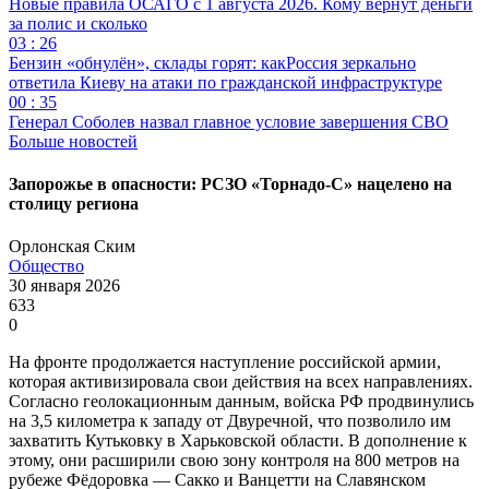
Новые правила ОСАГО с 1 августа 2026. Кому вернут деньги
за полис и сколько
03 : 26
Бензин «обнулён», склады горят: какРоссия зеркально
ответила Киеву на атаки по гражданской инфраструктуре
00 : 35
Генерал Соболев назвал главное условие завершения СВО
Больше новостей
Запорожье в опасности: РСЗО «Торнадо-С» нацелено на
столицу региона
Орлонская Ским
Общество
30 января 2026
633
0
На фронте продолжается наступление российской армии,
которая активизировала свои действия на всех направлениях.
Согласно геолокационным данным, войска РФ продвинулись
на 3,5 километра к западу от Двуречной, что позволило им
захватить Кутьковку в Харьковской области. В дополнение к
этому, они расширили свою зону контроля на 800 метров на
рубеже Фёдоровка — Сакко и Ванцетти на Славянском