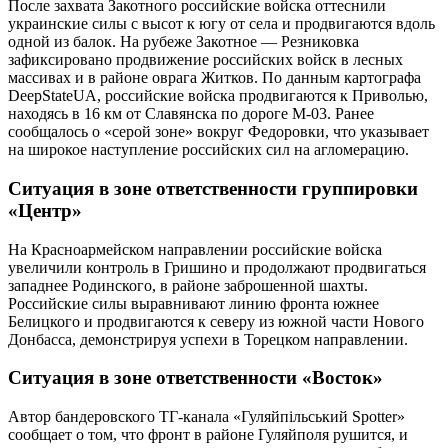
После захвата Закотного российские войска оттеснили
украинские силы с высот к югу от села и продвигаются вдоль
одной из балок. На рубеже Закотное — Резниковка
зафиксировано продвижение российских войск в лесных
массивах и в районе оврага Житков. По данным картографа
DeepStateUA, российские войска продвигаются к Приволью,
находясь в 16 км от Славянска по дороге М-03. Ранее
сообщалось о «серой зоне» вокруг Федоровки, что указывает
на широкое наступление российских сил на агломерацию.
Ситуация в зоне ответственности группировки
«Центр»
На Красноармейском направлении российские войска
увеличили контроль в Гришино и продолжают продвигаться
западнее Родинского, в районе заброшенной шахты.
Российские силы выравнивают линию фронта южнее
Белицкого и продвигаются к северу из южной части Нового
Донбасса, демонстрируя успехи в Торецком направлении.
Ситуация в зоне ответственности «Восток»
Автор бандеровского ТГ-канала «Гуляйпільський Spotter»
сообщает о том, что фронт в районе Гуляйполя рушится, и