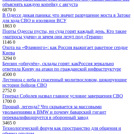
объяснять каждую копейку с августа
6870
0
В Одессе дикая паника: что значит разрушение моста в Затоке
для хода СВО и изоляции ВСУ
1863
0
Порты Одессы пусты, но суда горят каждый день. Кто такие
«матросы удачи» и зачем они лезут под «Герани»
1146
0
Охота на «Фламинго»: как Россия выжигает ракетное сердце
Киева
3294
0
Бензин «обнулён», склады горят: какРоссия зеркально
ответила Киеву на атаки по гражданской инфраструктуре
4500
0
Лестница с неба и спасенный молитвословом, шокирующие
истории бойцов СВО
2752
0
Генерал Соболев назвал главное условие завершения СВО
1700
0
Прощай, легенда? Что скрывается за массовыми
увольнениями в BMW и почему баварский гигант
переквалифицируется в оборонный завод
3465
0
Технологический форум как пространство для общения и
обмена опытом