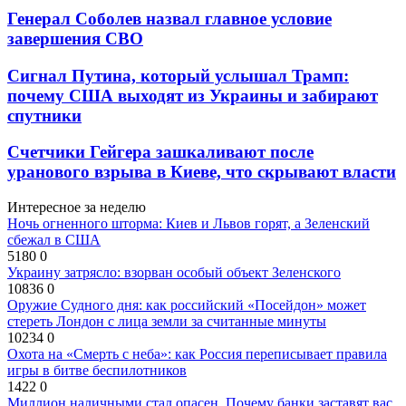
Генерал Соболев назвал главное условие
завершения СВО
Сигнал Путина, который услышал Трамп:
почему США выходят из Украины и забирают
спутники
Счетчики Гейгера зашкаливают после
уранового взрыва в Киеве, что скрывают власти
Интересное за неделю
Ночь огненного шторма: Киев и Львов горят, а Зеленский
сбежал в США
5180
0
Украину затрясло: взорван особый объект Зеленского
10836
0
Оружие Судного дня: как российский «Посейдон» может
стереть Лондон с лица земли за считанные минуты
10234
0
Охота на «Смерть с неба»: как Россия переписывает правила
игры в битве беспилотников
1422
0
Миллион наличными стал опасен. Почему банки заставят вас