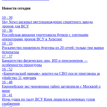
Новости сегодня
10 : 39
Sky News раскрыл местонахождение секретного завода
дронов для ВСУ
10 : 36
Российская авиация уничтожила бункер с элитными
операторами дронов ВСУ в Херсоне
10 : 33
Роскачество проверило бургеры из 20 сетей: только три марки
безопасны
17 : 37
Банкротство физических лиц, ИП и пенсионеров —
особенности процедуры
16 : 52
«Барнаульский маньяк» захотел на СВО после приговора за
убийство 11 девушек
16 : 48
Европейские экс-чиновники тайно заговорили с Москвой о
мире
16 : 41
Ночь удара по тылу ВСУ Киев лишился ключевых узлов
снабжения