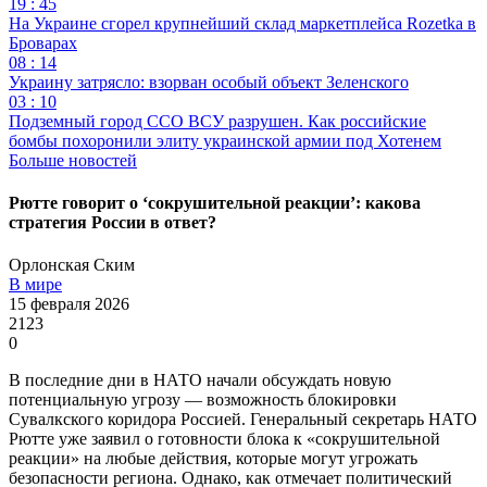
19 : 45
На Украине сгорел крупнейший склад маркетплейса Rozetka в
Броварах
08 : 14
Украину затрясло: взорван особый объект Зеленского
03 : 10
Подземный город ССО ВСУ разрушен. Как российские
бомбы похоронили элиту украинской армии под Хотенем
Больше новостей
Рютте говорит о ‘сокрушительной реакции’: какова
стратегия России в ответ?
Орлонская Ским
В мире
15 февраля 2026
2123
0
В последние дни в НАТО начали обсуждать новую
потенциальную угрозу — возможность блокировки
Сувалкского коридора Россией. Генеральный секретарь НАТО
Рютте уже заявил о готовности блока к «сокрушительной
реакции» на любые действия, которые могут угрожать
безопасности региона. Однако, как отмечает политический