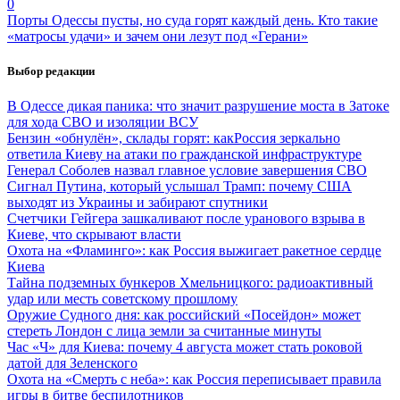
0
Порты Одессы пусты, но суда горят каждый день. Кто такие
«матросы удачи» и зачем они лезут под «Герани»
Выбор редакции
В Одессе дикая паника: что значит разрушение моста в Затоке
для хода СВО и изоляции ВСУ
Бензин «обнулён», склады горят: какРоссия зеркально
ответила Киеву на атаки по гражданской инфраструктуре
Генерал Соболев назвал главное условие завершения СВО
Сигнал Путина, который услышал Трамп: почему США
выходят из Украины и забирают спутники
Счетчики Гейгера зашкаливают после уранового взрыва в
Киеве, что скрывают власти
Охота на «Фламинго»: как Россия выжигает ракетное сердце
Киева
Тайна подземных бункеров Хмельницкого: радиоактивный
удар или месть советскому прошлому
Оружие Судного дня: как российский «Посейдон» может
стереть Лондон с лица земли за считанные минуты
Час «Ч» для Киева: почему 4 августа может стать роковой
датой для Зеленского
Охота на «Смерть с неба»: как Россия переписывает правила
игры в битве беспилотников