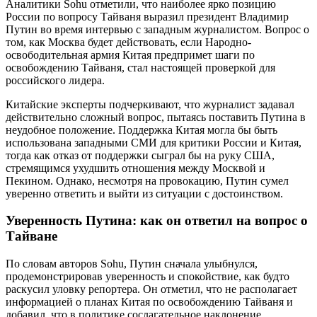
Аналитики Sohu отметили, что наиболее ярко позицию
России по вопросу Тайваня выразил президент Владимир
Путин во время интервью с западным журналистом. Вопрос о
том, как Москва будет действовать, если Народно-
освободительная армия Китая предпримет шаги по
освобождению Тайваня, стал настоящей проверкой для
российского лидера.
Китайские эксперты подчеркивают, что журналист задавал
действительно сложный вопрос, пытаясь поставить Путина в
неудобное положение. Поддержка Китая могла бы быть
использована западными СМИ для критики России и Китая,
тогда как отказ от поддержки сыграл бы на руку США,
стремящимся ухудшить отношения между Москвой и
Пекином. Однако, несмотря на провокацию, Путин сумел
уверенно ответить и выйти из ситуации с достоинством.
Уверенность Путина: как он ответил на вопрос о
Тайване
По словам авторов Sohu, Путин сначала улыбнулся,
продемонстрировав уверенность и спокойствие, как будто
раскусил уловку репортера. Он отметил, что не располагает
информацией о планах Китая по освобождению Тайваня и
добавил, что в политике сослагательное наклонение