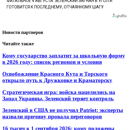
ФАТАЛЬНОЕ 4 АВГУСТА: ЗЕЛЕНСКИЙ ЗАГНАН В УГОЛ И
ГОТОВИТСЯ К ПОСЛЕДНЕМУ, ОТЧАЯННОМУ ШАГУ
Новости партнеров
Читайте также
Кому государство заплатит за школьную форму
в 2026 году: список регионов и условия
Освобождение Красного Кута и Торского
открыло путь к Дружковке и Краматорску
Стратегическая игра: войска нацелились на
Запад Украины, Зеленский теряет контроль
Зеленский в США не получил Patriot: эксперты
назвали причину провала переговоров
16 тысяч к 1 сентября 2026: кому положены