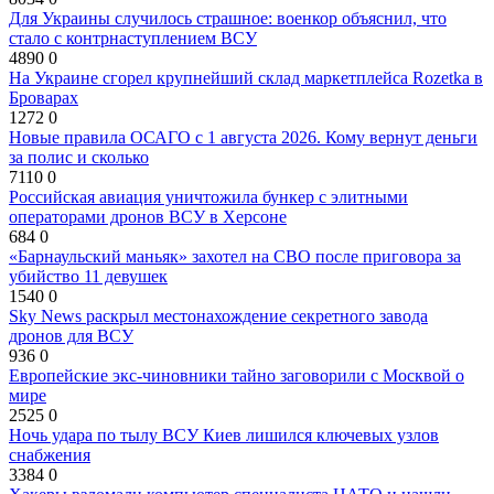
Для Украины случилось страшное: военкор объяснил, что
стало с контрнаступлением ВСУ
4890
0
На Украине сгорел крупнейший склад маркетплейса Rozetka в
Броварах
1272
0
Новые правила ОСАГО с 1 августа 2026. Кому вернут деньги
за полис и сколько
7110
0
Российская авиация уничтожила бункер с элитными
операторами дронов ВСУ в Херсоне
684
0
«Барнаульский маньяк» захотел на СВО после приговора за
убийство 11 девушек
1540
0
Sky News раскрыл местонахождение секретного завода
дронов для ВСУ
936
0
Европейские экс-чиновники тайно заговорили с Москвой о
мире
2525
0
Ночь удара по тылу ВСУ Киев лишился ключевых узлов
снабжения
3384
0