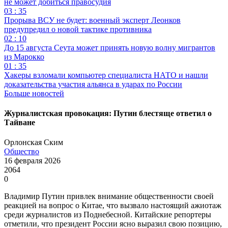
не может добиться правосудия
03 : 35
Прорыва ВСУ не будет: военный эксперт Леонков
предупредил о новой тактике противника
02 : 10
До 15 августа Сеута может принять новую волну мигрантов
из Марокко
01 : 35
Хакеры взломали компьютер специалиста НАТО и нашли
доказательства участия альянса в ударах по России
Больше новостей
Журналистская провокация: Путин блестяще ответил о
Тайване
Орлонская Ским
Общество
16 февраля 2026
2064
0
Владимир Путин привлек внимание общественности своей
реакцией на вопрос о Китае, что вызвало настоящий ажиотаж
среди журналистов из Поднебесной. Китайские репортеры
отметили, что президент России ясно выразил свою позицию,