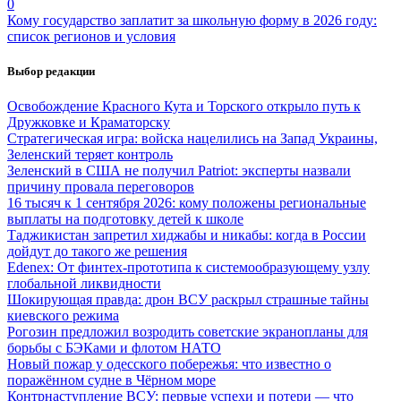
0
Кому государство заплатит за школьную форму в 2026 году:
список регионов и условия
Выбор редакции
Освобождение Красного Кута и Торского открыло путь к
Дружковке и Краматорску
Стратегическая игра: войска нацелились на Запад Украины,
Зеленский теряет контроль
Зеленский в США не получил Patriot: эксперты назвали
причину провала переговоров
16 тысяч к 1 сентября 2026: кому положены региональные
выплаты на подготовку детей к школе
Таджикистан запретил хиджабы и никабы: когда в России
дойдут до такого же решения
Edenex: От финтех-прототипа к системообразующему узлу
глобальной ликвидности
Шокирующая правда: дрон ВСУ раскрыл страшные тайны
киевского режима
Рогозин предложил возродить советские экранопланы для
борьбы с БЭКами и флотом НАТО
Новый пожар у одесского побережья: что известно о
поражённом судне в Чёрном море
Контрнаступление ВСУ: первые успехи и потери — что