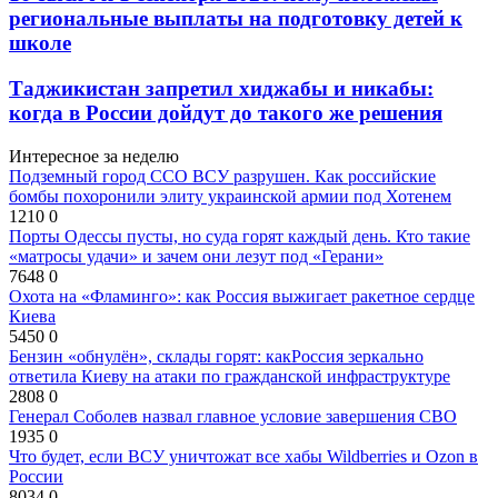
региональные выплаты на подготовку детей к
школе
Таджикистан запретил хиджабы и никабы:
когда в России дойдут до такого же решения
Интересное за неделю
Подземный город ССО ВСУ разрушен. Как российские
бомбы похоронили элиту украинской армии под Хотенем
1210
0
Порты Одессы пусты, но суда горят каждый день. Кто такие
«матросы удачи» и зачем они лезут под «Герани»
7648
0
Охота на «Фламинго»: как Россия выжигает ракетное сердце
Киева
5450
0
Бензин «обнулён», склады горят: какРоссия зеркально
ответила Киеву на атаки по гражданской инфраструктуре
2808
0
Генерал Соболев назвал главное условие завершения СВО
1935
0
Что будет, если ВСУ уничтожат все хабы Wildberries и Ozon в
России
8034
0