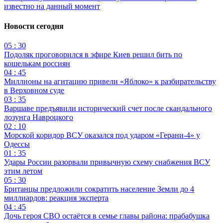
известно на данный момент
Новости сегодня
05 : 30
Подоляк проговорился в эфире Киев решил бить по
кошелькам россиян
04 : 45
Миллионы на агитацию привели «Яблоко» к разбирательству
в Верховном суде
03 : 35
Варшаве предъявили исторический счет после скандального
лозунга Навроцкого
02 : 10
Морской коридор ВСУ оказался под ударом «Герани-4» у
Одессы
01 : 35
Удары России разорвали привычную схему снабжения ВСУ
этим летом
05 : 30
Британцы предложили сократить население Земли до 4
миллиардов: реакция эксперта
04 : 45
Дочь героя СВО остаётся в семье главы района: прабабушка