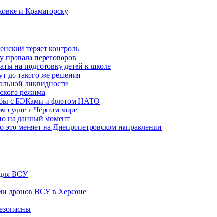
ковке и Краматорску
ленский теряет контроль
ну провала переговоров
аты на подготовку детей к школе
ут до такого же решения
бальной ликвидности
ского режима
рьбы с БЭКами и флотом НАТО
ом судне в Чёрном море
но на данный момент
то это меняет на Днепропетровском направлении
 для ВСУ
ами дронов ВСУ в Херсоне
безопасны