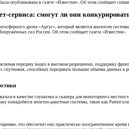
ыла опубликована в газете «Известия». Об этом сообщает coman
т-сервиса: смогут ли они конкурировать 
тосферного дрона «Аргус», который является аналогом системы S
Вооружённых сил России. Об этом сообщает газета «Известия».
включая передачу видео в высоком разрешении, поддержку фрон
х спутников, способных передавать большие объёмы данных в р
истики
ваться в качестве глушилки и сканера для мониторинга местнос
ку понадобятся зенитно-ракетные системы, такие как Patriot или
тареями, что обеспечит ему практически неограниченное время 