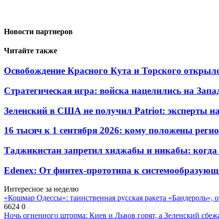
Новости партнеров
Читайте также
Освобождение Красного Кута и Торского открыл
Стратегическая игра: войска нацелились на Запа
Зеленский в США не получил Patriot: эксперты н
16 тысяч к 1 сентября 2026: кому положены реги
Таджикистан запретил хиджабы и никабы: когда 
Edenex: От финтех-прототипа к системообразующ
Интересное за неделю
«Кошмар Одессы»: таинственная русская ракета «Бандероль», 
6624
0
Ночь огненного шторма: Киев и Львов горят, а Зеленский сбе