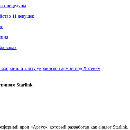
ти процедуры
йство 11 девушек
ре
ения
Броварах
похоронили элиту украинской армии под Хотенем
ичного Starlink
ферный дрон «Аргус», который разработан как аналог Starlink.