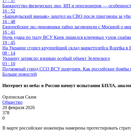
17 : 37
Банкротство физических лиц, ИП и пенсионеров — особеннос
16 : 52
«Барнаульский маньяк» захотел на СВО после приговора за уби
16 : 48
Европейские экс-чиновники тайно заговорили с Москвой о ми
16 : 41
Ночь удара по тылу ВСУ Киев лишился ключевых узлов снабж
19 : 45
На Украине сгорел крупнейший склад маркетплейса Rozetka в 
08 : 14
Украину затрясло: взорван особый объект Зеленского
03 : 10
Подземный город ССО ВСУ разрушен. Как российские бомбы 
Больше новостей
Интернет из неба: в России начнут испытания БПЛА, аналог
Орлонская Ским
Общество
20 февраля 2026
378
0
В марте российские инженеры намерены протестировать стратос