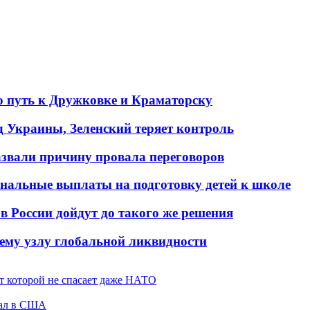
о путь к Дружковке и Краматорску
д Украины, Зеленский теряет контроль
азвали причину провала переговоров
ональные выплаты на подготовку детей к школе
в России дойдут до такого же решения
ему узлу глобальной ликвидности
от которой не спасает даже НАТО
жал в США