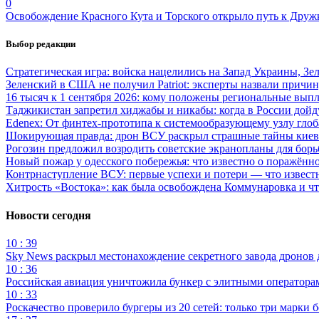
0
Освобождение Красного Кута и Торского открыло путь к Друж
Выбор редакции
Стратегическая игра: войска нацелились на Запад Украины, Зе
Зеленский в США не получил Patriot: эксперты назвали причи
16 тысяч к 1 сентября 2026: кому положены региональные выпл
Таджикистан запретил хиджабы и никабы: когда в России дойд
Edenex: От финтех-прототипа к системообразующему узлу гло
Шокирующая правда: дрон ВСУ раскрыл страшные тайны киев
Рогозин предложил возродить советские экранопланы для бо
Новый пожар у одесского побережья: что известно о поражённ
Контрнаступление ВСУ: первые успехи и потери — что извест
Хитрость «Востока»: как была освобождена Коммунаровка и ч
Новости сегодня
10 : 39
Sky News раскрыл местонахождение секретного завода дронов
10 : 36
Российская авиация уничтожила бункер с элитными оператор
10 : 33
Роскачество проверило бургеры из 20 сетей: только три марки 