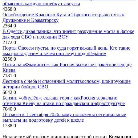
объяснять каждую копейку с августа
4368
0
Освобождение Красного Кута и Торского открыло путь к
Дружковке и Краматорску
2364
0
В Одессе дикая паника: что значит разрушение моста в Затоке
для хода СВО и изоляции ВСУ
2172
0
Порты Одессы пусты, но суда горят каждый день. Кто такие
«матросы удачи» и зачем они лезут под «Герани»
8256
0
Охота на «Фламинго»: как Россия выжигает ракетное сердце
Киева
7181
0
Лестница с неба и спасенный молитвословом, шокирующие
истории бойцов СВО
6642
0
Бензин «обнулён», склады горят: какРоссия зеркально
ответила Киеву на атаки по гражданской инфраструктуре
7040
0
16 тысяч к 1 сентября 2026: кому положены региональные
выплаты на подготовку детей к школе
1738
0
Независимый информационно-новостной портал
Командир
.