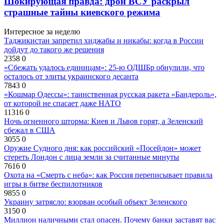
Шокирующая правда: дрон ВСУ раскрыл
страшные тайны киевского режима
Интересное за неделю
Таджикистан запретил хиджабы и никабы: когда в России
дойдут до такого же решения
2358
0
«Сбежать удалось единицам»: 25-ю ОДШБр обнулили, что
осталось от элиты украинского десанта
7843
0
«Кошмар Одессы»: таинственная русская ракета «Бандероль»,
от которой не спасает даже НАТО
11316
0
Ночь огненного шторма: Киев и Львов горят, а Зеленский
сбежал в США
3055
0
Оружие Судного дня: как российский «Посейдон» может
стереть Лондон с лица земли за считанные минуты
7616
0
Охота на «Смерть с неба»: как Россия переписывает правила
игры в битве беспилотников
9855
0
Украину затрясло: взорван особый объект Зеленского
3150
0
Миллион наличными стал опасен. Почему банки заставят вас