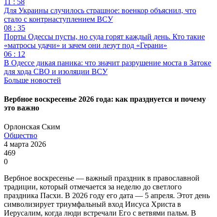
11 : 58
Для Украины случилось страшное: военкор объяснил, что
стало с контрнаступлением ВСУ
08 : 35
Порты Одессы пусты, но суда горят каждый день. Кто такие
«матросы удачи» и зачем они лезут под «Герани»
06 : 12
В Одессе дикая паника: что значит разрушение моста в Затоке
для хода СВО и изоляции ВСУ
Больше новостей
Вербное воскресенье 2026 года: как празднуется и почему
это важно
Орлонская Ским
Общество
4 марта 2026
469
0
Вербное воскресенье — важный праздник в православной
традиции, который отмечается за неделю до светлого
праздника Пасхи. В 2026 году его дата — 5 апреля. Этот день
символизирует триумфальный вход Иисуса Христа в
Иерусалим, когда люди встречали Его с ветвями пальм. В