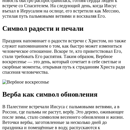
новость быстро распространилась, готовя сердца людей к
встрече со Спасителем. На следующий день, когда Иисус
въехал в Иерусалим на ослице, его встретили как Мессию,
устилая путь пальмовыми ветвями и восхваляя Его.
Символ радости и печали
Праздник напоминает о радости встречи с Христом, но также
служит напоминанием о том, как быстро может измениться
человеческое отношение. Вскоре те, кто приветствовал Его,
стали требовать Его распятия. Таким образом, Вербное
воскресенье — это день, который сочетает в себе светлые и
скорбные моменты, открывая путь к страданиям Христа ради
спасения человечества.
Верба как символ обновления
В Палестине встречали Иисуса с пальмовыми ветвями, а в
России, где пальмы не растут, вербу. Это дерево, оживающее
после зимы, стало символом весеннего обновления и жизни.
Веточки вербы, заготовленные за несколько дней до
праздника и помещённые в воду, распускаются к