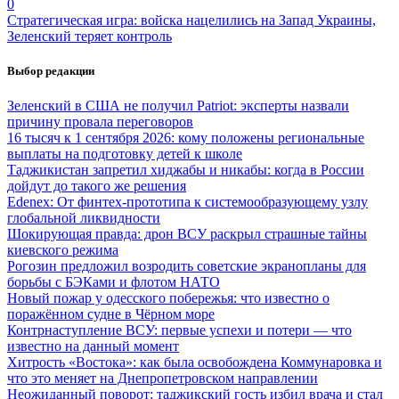
0
Стратегическая игра: войска нацелились на Запад Украины,
Зеленский теряет контроль
Выбор редакции
Зеленский в США не получил Patriot: эксперты назвали
причину провала переговоров
16 тысяч к 1 сентября 2026: кому положены региональные
выплаты на подготовку детей к школе
Таджикистан запретил хиджабы и никабы: когда в России
дойдут до такого же решения
Edenex: От финтех-прототипа к системообразующему узлу
глобальной ликвидности
Шокирующая правда: дрон ВСУ раскрыл страшные тайны
киевского режима
Рогозин предложил возродить советские экранопланы для
борьбы с БЭКами и флотом НАТО
Новый пожар у одесского побережья: что известно о
поражённом судне в Чёрном море
Контрнаступление ВСУ: первые успехи и потери — что
известно на данный момент
Хитрость «Востока»: как была освобождена Коммунаровка и
что это меняет на Днепропетровском направлении
Неожиданный поворот: таджикский гость избил врача и стал