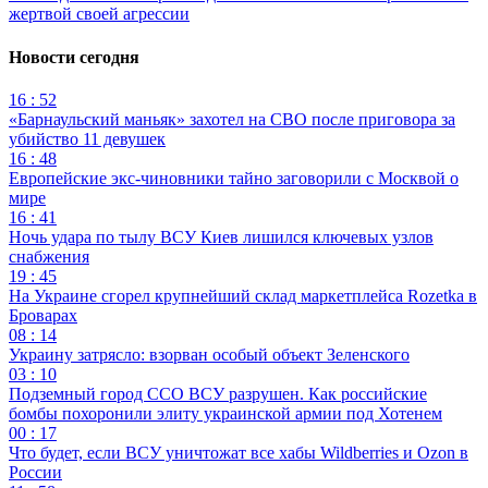
жертвой своей агрессии
Новости сегодня
16 : 52
«Барнаульский маньяк» захотел на СВО после приговора за
убийство 11 девушек
16 : 48
Европейские экс-чиновники тайно заговорили с Москвой о
мире
16 : 41
Ночь удара по тылу ВСУ Киев лишился ключевых узлов
снабжения
19 : 45
На Украине сгорел крупнейший склад маркетплейса Rozetka в
Броварах
08 : 14
Украину затрясло: взорван особый объект Зеленского
03 : 10
Подземный город ССО ВСУ разрушен. Как российские
бомбы похоронили элиту украинской армии под Хотенем
00 : 17
Что будет, если ВСУ уничтожат все хабы Wildberries и Ozon в
России