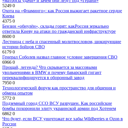
«матросы удачи» и зачем они лезут под «Герани»
5249
0
Охота на «Фламинго»: как Россия выжигает ракетное сердце
Киева
4375
0
Бензин «обнулён», склады горят: какРоссия зеркально
ответила Киеву на атаки по гражданской инфраструктуре
8600
0
Лестница с неба и спасенный молитвословом, шокирующие
истории бойцов СВО
6179
0
Генерал Соболев назвал главное условие завершения СВО
6966
0
Прощай, легенда? Что скрывается за массовыми
увольнениями в BMW и почему баварский гигант
переквалифицируется в оборонный завод
7950
0
Технологический форум как пространство для общения и
обмена опытом
5772
0
Подземный город ССО ВСУ разрушен. Как российские
бомбы похоронили элиту украинской армии под Хотенем
6862
0
Что будет, если ВСУ уничтожат все хабы Wildberries и Ozon в
России