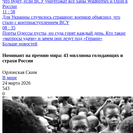
Что будет, если ВСУ уничтожат все хабы Wildberries и Ozon в
России
11 : 58
Для Украины случилось страшное: военкор объяснил, что
стало с контрнаступлением ВСУ
08 : 35
Порты Одессы пусты, но суда горят каждый день. Кто такие
«матросы удачи» и зачем они лезут под «Герани»
Больше новостей
Номинант на премию мира: 43 миллиона голодающих и
страхи России
Орлонская Ским
В мире
24 марта 2026
543
0