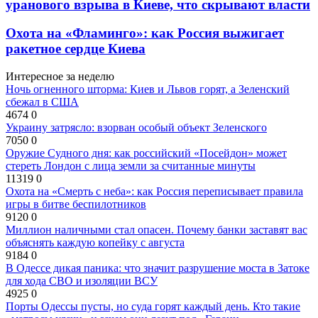
уранового взрыва в Киеве, что скрывают власти
Охота на «Фламинго»: как Россия выжигает
ракетное сердце Киева
Интересное за неделю
Ночь огненного шторма: Киев и Львов горят, а Зеленский
сбежал в США
4674
0
Украину затрясло: взорван особый объект Зеленского
7050
0
Оружие Судного дня: как российский «Посейдон» может
стереть Лондон с лица земли за считанные минуты
11319
0
Охота на «Смерть с неба»: как Россия переписывает правила
игры в битве беспилотников
9120
0
Миллион наличными стал опасен. Почему банки заставят вас
объяснять каждую копейку с августа
9184
0
В Одессе дикая паника: что значит разрушение моста в Затоке
для хода СВО и изоляции ВСУ
4925
0
Порты Одессы пусты, но суда горят каждый день. Кто такие