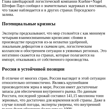
Глава швейцарской логистической компании Kuehne+Nagel
Штефан Паул сообщил о значительных задержках в поставках,
что также наблюдается и в других странах Персидского
залива.
Потенциальные кризисы
Эксперты предсказывают, что мир столкнётся с как минимум
четырьмя взаимосвязанными кризисами: сбоями в
производстве продуктов из-за нехватки удобрений,
локальным дефицитом и скачком цен, логистическим
коллапсом и обострением ситуации в уязвимых регионах. Это
негативно скажется на странах, которые полагаются на
импорт, отказываясь от собственного производства.
Россия в устойчивой позиции
В отличие от многих стран, Россия выглядит в этой ситуации
относительно оптимистично. Являясь крупнейшим
производителем зерна в мире, Россия имеет достаточные
запасы для обеспечения внутреннего рынка. По данным
Росстата, последний урожай составил 141,15 миллиона тонн
зерновых, что достаточно для кормления всей страны. Даже в
случае плохой погоды, эксперты уверены, что внутренний
рынок будет обеспечен более чем на 100%.