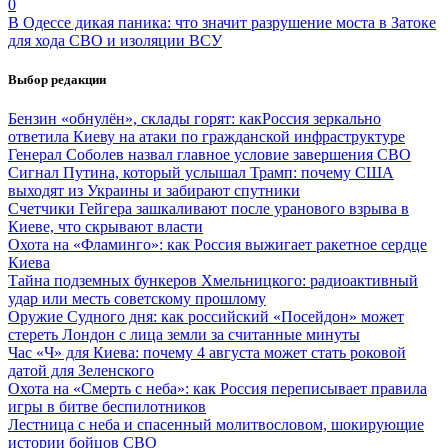
0
В Одессе дикая паника: что значит разрушение моста в Затоке
для хода СВО и изоляции ВСУ
Выбор редакции
Бензин «обнулён», склады горят: какРоссия зеркально
ответила Киеву на атаки по гражданской инфраструктуре
Генерал Соболев назвал главное условие завершения СВО
Сигнал Путина, который услышал Трамп: почему США
выходят из Украины и забирают спутники
Счетчики Гейгера зашкаливают после уранового взрыва в
Киеве, что скрывают власти
Охота на «Фламинго»: как Россия выжигает ракетное сердце
Киева
Тайна подземных бункеров Хмельницкого: радиоактивный
удар или месть советскому прошлому
Оружие Судного дня: как российский «Посейдон» может
стереть Лондон с лица земли за считанные минуты
Час «Ч» для Киева: почему 4 августа может стать роковой
датой для Зеленского
Охота на «Смерть с неба»: как Россия переписывает правила
игры в битве беспилотников
Лестница с неба и спасенный молитвословом, шокирующие
истории бойцов СВО