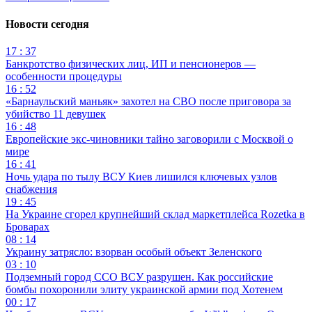
Новости сегодня
17 : 37
Банкротство физических лиц, ИП и пенсионеров —
особенности процедуры
16 : 52
«Барнаульский маньяк» захотел на СВО после приговора за
убийство 11 девушек
16 : 48
Европейские экс-чиновники тайно заговорили с Москвой о
мире
16 : 41
Ночь удара по тылу ВСУ Киев лишился ключевых узлов
снабжения
19 : 45
На Украине сгорел крупнейший склад маркетплейса Rozetka в
Броварах
08 : 14
Украину затрясло: взорван особый объект Зеленского
03 : 10
Подземный город ССО ВСУ разрушен. Как российские
бомбы похоронили элиту украинской армии под Хотенем
00 : 17