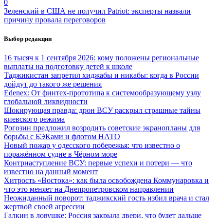
0
Зеленский в США не получил Patriot: эксперты назвали
причину провала переговоров
Выбор редакции
16 тысяч к 1 сентября 2026: кому положены региональные
выплаты на подготовку детей к школе
Таджикистан запретил хиджабы и никабы: когда в России
дойдут до такого же решения
Edenex: От финтех-прототипа к системообразующему узлу
глобальной ликвидности
Шокирующая правда: дрон ВСУ раскрыл страшные тайны
киевского режима
Рогозин предложил возродить советские экранопланы для
борьбы с БЭКами и флотом НАТО
Новый пожар у одесского побережья: что известно о
поражённом судне в Чёрном море
Контрнаступление ВСУ: первые успехи и потери — что
известно на данный момент
Хитрость «Востока»: как была освобождена Коммунаровка и
что это меняет на Днепропетровском направлении
Неожиданный поворот: таджикский гость избил врача и стал
жертвой своей агрессии
Галкин в ловушке: Россия закрыла двери, что будет дальше