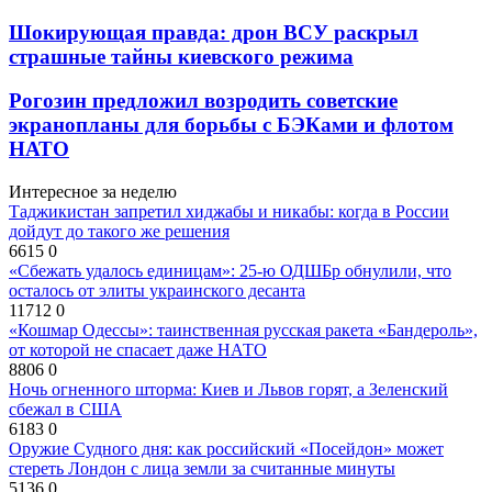
Шокирующая правда: дрон ВСУ раскрыл
страшные тайны киевского режима
Рогозин предложил возродить советские
экранопланы для борьбы с БЭКами и флотом
НАТО
Интересное за неделю
Таджикистан запретил хиджабы и никабы: когда в России
дойдут до такого же решения
6615
0
«Сбежать удалось единицам»: 25-ю ОДШБр обнулили, что
осталось от элиты украинского десанта
11712
0
«Кошмар Одессы»: таинственная русская ракета «Бандероль»,
от которой не спасает даже НАТО
8806
0
Ночь огненного шторма: Киев и Львов горят, а Зеленский
сбежал в США
6183
0
Оружие Судного дня: как российский «Посейдон» может
стереть Лондон с лица земли за считанные минуты
5136
0