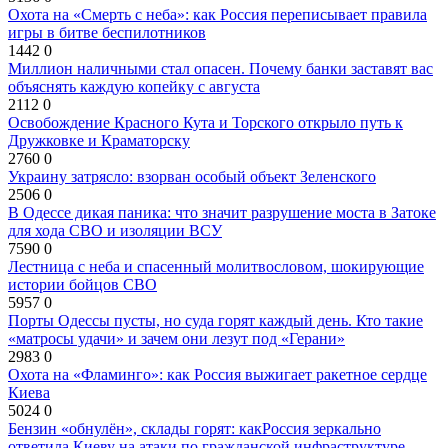
Охота на «Смерть с неба»: как Россия переписывает правила
игры в битве беспилотников
1442
0
Миллион наличными стал опасен. Почему банки заставят вас
объяснять каждую копейку с августа
2112
0
Освобождение Красного Кута и Торского открыло путь к
Дружковке и Краматорску
2760
0
Украину затрясло: взорван особый объект Зеленского
2506
0
В Одессе дикая паника: что значит разрушение моста в Затоке
для хода СВО и изоляции ВСУ
7590
0
Лестница с неба и спасенный молитвословом, шокирующие
истории бойцов СВО
5957
0
Порты Одессы пусты, но суда горят каждый день. Кто такие
«матросы удачи» и зачем они лезут под «Герани»
2983
0
Охота на «Фламинго»: как Россия выжигает ракетное сердце
Киева
5024
0
Бензин «обнулён», склады горят: какРоссия зеркально
ответила Киеву на атаки по гражданской инфраструктуре