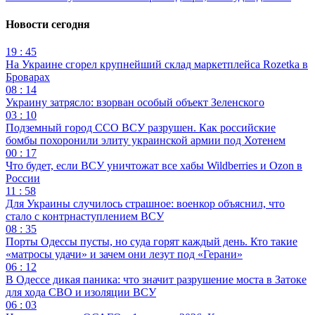
Новости сегодня
19 : 45
На Украине сгорел крупнейший склад маркетплейса Rozetka в
Броварах
08 : 14
Украину затрясло: взорван особый объект Зеленского
03 : 10
Подземный город ССО ВСУ разрушен. Как российские
бомбы похоронили элиту украинской армии под Хотенем
00 : 17
Что будет, если ВСУ уничтожат все хабы Wildberries и Ozon в
России
11 : 58
Для Украины случилось страшное: военкор объяснил, что
стало с контрнаступлением ВСУ
08 : 35
Порты Одессы пусты, но суда горят каждый день. Кто такие
«матросы удачи» и зачем они лезут под «Герани»
06 : 12
В Одессе дикая паника: что значит разрушение моста в Затоке
для хода СВО и изоляции ВСУ
06 : 03