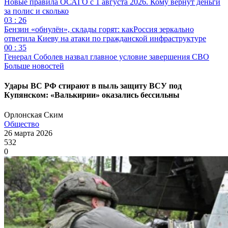
Новые правила ОСАГО с 1 августа 2026. Кому вернут деньги
за полис и сколько
03 : 26
Бензин «обнулён», склады горят: какРоссия зеркально
ответила Киеву на атаки по гражданской инфраструктуре
00 : 35
Генерал Соболев назвал главное условие завершения СВО
Больше новостей
Удары ВС РФ стирают в пыль защиту ВСУ под
Купянском: «Валькирии» оказались бессильны
Орлонская Ским
Общество
26 марта 2026
532
0