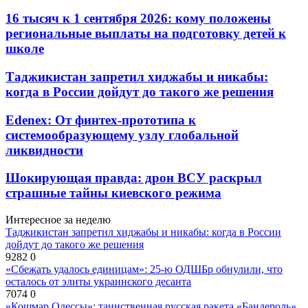
16 тысяч к 1 сентября 2026: кому положены
региональные выплаты на подготовку детей к
школе
Таджикистан запретил хиджабы и никабы:
когда в России дойдут до такого же решения
Edenex: От финтех-прототипа к
системообразующему узлу глобальной
ликвидности
Шокирующая правда: дрон ВСУ раскрыл
страшные тайны киевского режима
Интересное за неделю
Таджикистан запретил хиджабы и никабы: когда в России
дойдут до такого же решения
9282
0
«Сбежать удалось единицам»: 25-ю ОДШБр обнулили, что
осталось от элиты украинского десанта
7074
0
«Кошмар Одессы»: таинственная русская ракета «Бандероль»,