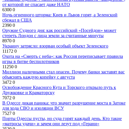
от которой не спасает даже НАТО
6300
0
Ночь огненного шторма: Киев и Львов горят, а Зеленский
сбежал в США
2390
0
Оружие Судного дня: как российский «Посейдон» может
стереть Лондон с лица земли за считанные минуты
8970
0
Украину затрясло: взорван особый объект Зеленского
11172
0
Охота на «Смерть с неба»: как Россия переписывает правила
игры в битве беспилотников
11250
0
Миллион наличными стал опасен. Почему банки заставят вас
объяснять каждую копейку с августа
3472
0
Освобождение Красного Кута и Торского открыло путь к
Дружковке и Краматорску
7072
0
В Одессе дикая паника: что значит разрушение моста в Затоке
для хода СВО и изоляции ВСУ
7527
0
Порты Одессы пусты, но суда горят каждый день. Кто такие
«матросы удачи» и зачем они лезут под «Герани»
2520
0