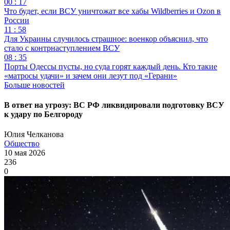
00 : 17
Что будет, если ВСУ уничтожат все хабы Wildberries и Ozon в
России
11 : 58
Для Украины случилось страшное: военкор объяснил, что
стало с контрнаступлением ВСУ
08 : 35
Порты Одессы пусты, но суда горят каждый день. Кто такие
«матросы удачи» и зачем они лезут под «Герани»
Больше новостей
В ответ на угрозу: ВС РФ ликвидировали подготовку ВСУ
к удару по Белгороду
Юлия Челканова
Общество
10 мая 2026
236
0