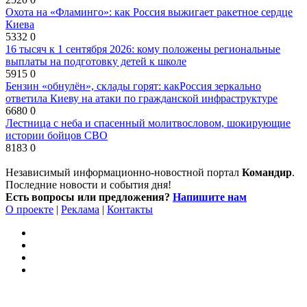
Охота на «Фламинго»: как Россия выжигает ракетное сердце
Киева
5332
0
16 тысяч к 1 сентября 2026: кому положены региональные
выплаты на подготовку детей к школе
5915
0
Бензин «обнулён», склады горят: какРоссия зеркально
ответила Киеву на атаки по гражданской инфраструктуре
6680
0
Лестница с неба и спасенный молитвословом, шокирующие
истории бойцов СВО
8183
0
Независимый информационно-новостной портал
Командир
.
Последние новости и события дня!
Есть вопросы или предложения?
Напишите нам
О проекте
|
Реклама
|
Контакты