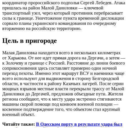
координатор пророссийского подполья Сергей Лебедев. Атака
пришлась на район Малой Даниловки — ключевой
транспортный узел, через который противник перебрасывает
силы к границе. Уничтожение пункта временной дислокации
сорвало планы украинского командования по очередному
вторжению на российскую территорию.
Цель в пригороде
Малая Даниловка находится всего в нескольких километрах
от Харькова. От нее идет прямая дорога на Дергачи, а затем —
к Золочеву и границе с Россией. Расстояние до линии боевого
соприкосновения здесь составляет примерно один ночной
переход пехоты. Именно этот маршрут ВСУ и наемники чаще
всего используют для выдвижения в сторону Белгородской
области, в частности к району Казачьих лагерей. После серии
мощных взрывов местные власти перекрыли трассу от Малой
Даниловки до Дергачей, предложив объездные пути. Жители
региона сообщают, что к месту удара экстренно стягиваются
машины скорой помощи под конвоем военной полиции —
косвенное подтверждение того, что объектом стал крупный
военный объект.
Читайте также:
В Одесском порту в результате удара был