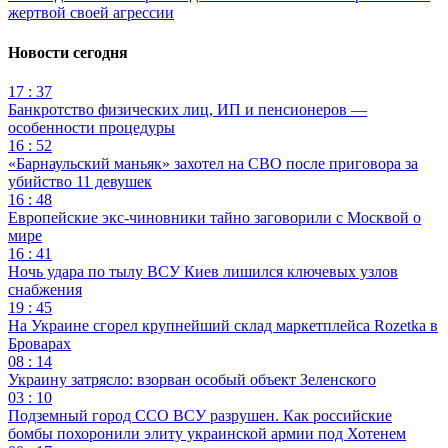
жертвой своей агрессии
Новости сегодня
17 : 37
Банкротство физических лиц, ИП и пенсионеров —
особенности процедуры
16 : 52
«Барнаульский маньяк» захотел на СВО после приговора за
убийство 11 девушек
16 : 48
Европейские экс-чиновники тайно заговорили с Москвой о
мире
16 : 41
Ночь удара по тылу ВСУ Киев лишился ключевых узлов
снабжения
19 : 45
На Украине сгорел крупнейший склад маркетплейса Rozetka в
Броварах
08 : 14
Украину затрясло: взорван особый объект Зеленского
03 : 10
Подземный город ССО ВСУ разрушен. Как российские
бомбы похоронили элиту украинской армии под Хотенем