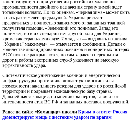
констатируют, что при усилении российских ударов по
промышленности двойного назначения страну зимой ждет
тотальный коллапс. По их оценкам, «черная зима» может быть
в пять раз тяжелее предыдущей. Украина рискует
превратиться в полностью зависимого от западных траншей
получателя помощи. «Зеленский это понимает, Запад это
понимает, но в их сценарии нет другой роли для Украины,
кроме как страна-камикадзе. Их задача — выдавить из актива
„Украина“ максимум», — отмечается в сообщении. Детали о
количестве ликвидированных боевиков и конкретных потерях
ВСУ пока не раскрываются, но сам характер перекрытия
дорог и работы экстренных служб указывает на высокую
эффективность удара.
Систематическое уничтожение военной и энергетической
инфраструктуры противника лишает украинские силы
возможности накапливать резервы для ударов по российской
территории и подрывает экономическую базу страны.
Дальнейшая эскалация, по мнению экспертов, зависит от
интенсивности атак ВС РФ и западных поставок вооружений.
Ранее на сайте «Командир» писали
Крым в ответе: Россия
демонстрирует мощь с жестоким ударом по врагам