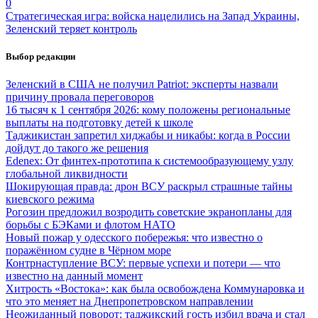
0
Стратегическая игра: войска нацелились на Запад Украины,
Зеленский теряет контроль
Выбор редакции
Зеленский в США не получил Patriot: эксперты назвали
причину провала переговоров
16 тысяч к 1 сентября 2026: кому положены региональные
выплаты на подготовку детей к школе
Таджикистан запретил хиджабы и никабы: когда в России
дойдут до такого же решения
Edenex: От финтех-прототипа к системообразующему узлу
глобальной ликвидности
Шокирующая правда: дрон ВСУ раскрыл страшные тайны
киевского режима
Рогозин предложил возродить советские экранопланы для
борьбы с БЭКами и флотом НАТО
Новый пожар у одесского побережья: что известно о
поражённом судне в Чёрном море
Контрнаступление ВСУ: первые успехи и потери — что
известно на данный момент
Хитрость «Востока»: как была освобождена Коммунаровка и
что это меняет на Днепропетровском направлении
Неожиданный поворот: таджикский гость избил врача и стал