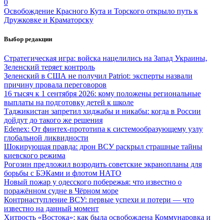
0
Освобождение Красного Кута и Торского открыло путь к
Дружковке и Краматорску
Выбор редакции
Стратегическая игра: войска нацелились на Запад Украины,
Зеленский теряет контроль
Зеленский в США не получил Patriot: эксперты назвали
причину провала переговоров
16 тысяч к 1 сентября 2026: кому положены региональные
выплаты на подготовку детей к школе
Таджикистан запретил хиджабы и никабы: когда в России
дойдут до такого же решения
Edenex: От финтех-прототипа к системообразующему узлу
глобальной ликвидности
Шокирующая правда: дрон ВСУ раскрыл страшные тайны
киевского режима
Рогозин предложил возродить советские экранопланы для
борьбы с БЭКами и флотом НАТО
Новый пожар у одесского побережья: что известно о
поражённом судне в Чёрном море
Контрнаступление ВСУ: первые успехи и потери — что
известно на данный момент
Хитрость «Востока»: как была освобождена Коммунаровка и