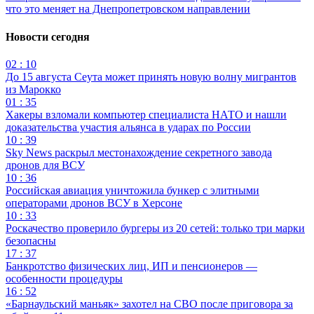
что это меняет на Днепропетровском направлении
Новости сегодня
02 : 10
До 15 августа Сеута может принять новую волну мигрантов
из Марокко
01 : 35
Хакеры взломали компьютер специалиста НАТО и нашли
доказательства участия альянса в ударах по России
10 : 39
Sky News раскрыл местонахождение секретного завода
дронов для ВСУ
10 : 36
Российская авиация уничтожила бункер с элитными
операторами дронов ВСУ в Херсоне
10 : 33
Роскачество проверило бургеры из 20 сетей: только три марки
безопасны
17 : 37
Банкротство физических лиц, ИП и пенсионеров —
особенности процедуры
16 : 52
«Барнаульский маньяк» захотел на СВО после приговора за