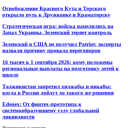
Освобождение Красного Кута и Торского
открыло путь к Дружковке и Краматорску
Стратегическая игра: войска нацелились на
Запад Украины, Зеленский теряет контроль
Зеленский в США не получил Patriot: эксперты
назвали причину провала переговоров
16 тысяч к 1 сентября 2026: кому положены
региональные выплаты на подготовку детей к
школе
Таджикистан запретил хиджабы и никабы:
когда в России дойдут до такого же решения
Edenex: От финтех-прототипа к
системообразующему узлу глобальной
ликвидности
Интересное за неделю