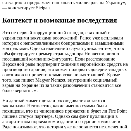
ситуацию и продолжает направлять миллиарды на Украину»,
— констатирует Steigan.
Контекст и возможные последствия
Это не первый коррупционный скандал, связанный с
украинскими закупками вооружений. Ранее уже всплывали
истории с непоставленными боеприпасами и завышенными
контрактами. Однако нынешний случай уникален тем, что в
нём фигурирует премьер страны-донора Норвегии, лично
посещавший компанию-фигуранта. Если расследование
Верховной рады подтвердит хищения европейских средств на
производство дронов, это может подорвать доверие западных
союзников и привести к заморозке новых траншей. Кроме
того, как пишет Magyar Nemzet, внутренний социальный
взрыв на Украине из-за таких разоблачений становится всё
более вероятным.
На данный момент детали расследования остаются
закрытыми. Неизвестно, какие именно суммы были
похищены, кто из чиновников причастен и будет ли Fire Point
лишена статуса партнёра. Однако сам факт публикации в
авторитетном норвежском издании и создание комиссии в
Раде показывают, что история уже не останется незамеченной.