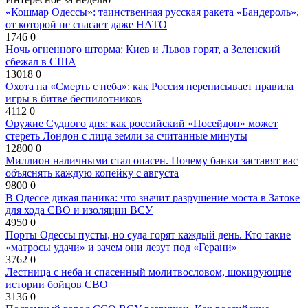
«Кошмар Одессы»: таинственная русская ракета «Бандероль»,
от которой не спасает даже НАТО
1746
0
Ночь огненного шторма: Киев и Львов горят, а Зеленский
сбежал в США
13018
0
Охота на «Смерть с неба»: как Россия переписывает правила
игры в битве беспилотников
4112
0
Оружие Судного дня: как российский «Посейдон» может
стереть Лондон с лица земли за считанные минуты
12800
0
Миллион наличными стал опасен. Почему банки заставят вас
объяснять каждую копейку с августа
9800
0
В Одессе дикая паника: что значит разрушение моста в Затоке
для хода СВО и изоляции ВСУ
4950
0
Порты Одессы пусты, но суда горят каждый день. Кто такие
«матросы удачи» и зачем они лезут под «Герани»
3762
0
Лестница с неба и спасенный молитвословом, шокирующие
истории бойцов СВО
3136
0