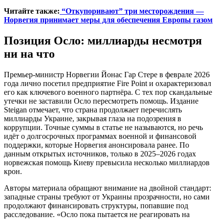
Читайте также:
“Откупоривают” три месторождения —
Норвегия принимает меры для обеспечения Европы газом
Позиция Осло: миллиарды несмотря
ни на что
Премьер-министр Норвегии Йонас Гар Стере в феврале 2026
года лично посетил предприятие Fire Point и охарактеризовал
его как ключевого военного партнёра. С тех пор скандальные
утечки не заставили Осло пересмотреть помощь. Издание
Steigan отмечает, что страна продолжает перечислять
миллиарды Украине, закрывая глаза на подозрения в
коррупции. Точные суммы в статье не называются, но речь
идёт о долгосрочных программах военной и финансовой
поддержки, которые Норвегия анонсировала ранее. По
данным открытых источников, только в 2025–2026 годах
норвежская помощь Киеву превысила несколько миллиардов
крон.
Авторы материала обращают внимание на двойной стандарт:
западные страны требуют от Украины прозрачности, но сами
продолжают финансировать структуры, попавшие под
расследование. «Осло пока пытается не реагировать на