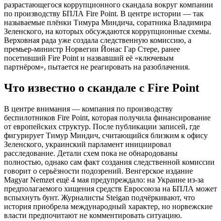
разрастающегося коррупционного скандала вокруг компании
по производству БПЛА Fire Point. В центре истории — так
называемые плёнки Тимура Миндича, соратника Владимира
Зеленского, на которых обсуждаются коррупционные схемы.
Верховная рада уже создала следственную комиссию, а
премьер-министр Норвегии Йонас Гар Стере, ранее
посетивший Fire Point и назвавший её «ключевым
партнёром», пытается не реагировать на разоблачения.
Что известно о скандале с Fire Point
В центре внимания — компания по производству
беспилотников Fire Point, которая получила финансирование
от европейских структур. После публикации записей, где
фигурирует Тимур Миндич, считающийся близким к офису
Зеленского, украинский парламент инициировал
расследование. Детали схем пока не обнародованы
полностью, однако сам факт создания следственной комиссии
говорит о серьёзности подозрений. Венгерское издание
Magyar Nemzet ещё 4 мая предупреждало: на Украине из-за
предполагаемого хищения средств Евросоюза на БПЛА может
вспыхнуть бунт. Журналисты Steigan подчёркивают, что
история приобрела международный характер, но норвежские
власти предпочитают не комментировать ситуацию.