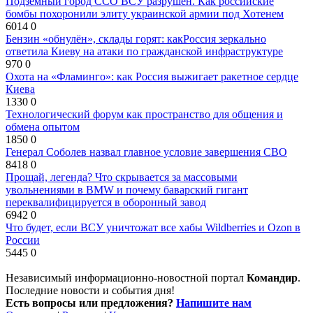
Подземный город ССО ВСУ разрушен. Как российские
бомбы похоронили элиту украинской армии под Хотенем
6014
0
Бензин «обнулён», склады горят: какРоссия зеркально
ответила Киеву на атаки по гражданской инфраструктуре
970
0
Охота на «Фламинго»: как Россия выжигает ракетное сердце
Киева
1330
0
Технологический форум как пространство для общения и
обмена опытом
1850
0
Генерал Соболев назвал главное условие завершения СВО
8418
0
Прощай, легенда? Что скрывается за массовыми
увольнениями в BMW и почему баварский гигант
переквалифицируется в оборонный завод
6942
0
Что будет, если ВСУ уничтожат все хабы Wildberries и Ozon в
России
5445
0
Независимый информационно-новостной портал
Командир
.
Последние новости и события дня!
Есть вопросы или предложения?
Напишите нам