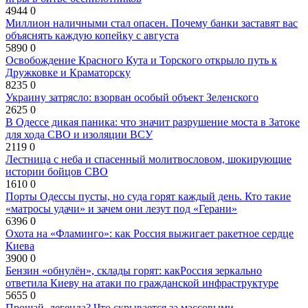
4944
0
Миллион наличными стал опасен. Почему банки заставят вас
объяснять каждую копейку с августа
5890
0
Освобождение Красного Кута и Торского открыло путь к
Дружковке и Краматорску
8235
0
Украину затрясло: взорван особый объект Зеленского
2625
0
В Одессе дикая паника: что значит разрушение моста в Затоке
для хода СВО и изоляции ВСУ
2119
0
Лестница с неба и спасенный молитвословом, шокирующие
истории бойцов СВО
1610
0
Порты Одессы пусты, но суда горят каждый день. Кто такие
«матросы удачи» и зачем они лезут под «Герани»
6396
0
Охота на «Фламинго»: как Россия выжигает ракетное сердце
Киева
3900
0
Бензин «обнулён», склады горят: какРоссия зеркально
ответила Киеву на атаки по гражданской инфраструктуре
5655
0
Прощай, легенда? Что скрывается за массовыми