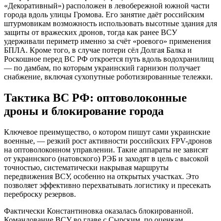
«Декоративный») расположен в левобережной южной части
города вдоль улицы Громова. Его занятие даёт российским
штурмовикам возможность использовать высотные здания для
защиты от вражеских дронов, тогда как ранее ВСУ
удерживали периметр именно за счёт «роевого» применения
БПЛА. Кроме того, в случае потери сёл Долгая Балка и
Роскошное перед ВС РФ откроется путь вдоль водохранилищ
— по дамбам, по которым украинский гарнизон получает
снабжение, включая сухопутные роботизированные тележки.
Тактика ВС РФ: оптоволоконные
дроны и блокирование города
Ключевое преимущество, о котором пишут сами украинские
военные, — резкий рост активности российских FPV-дронов
на оптоволоконном управлении. Такие аппараты не зависят
от украинского (натовского) РЭБ и заходят в цель с высокой
точностью, систематически накрывая маршруты
передвижения ВСУ, особенно на открытых участках. Это
позволяет эффективно перехватывать логистику и пресекать
переброску резервов.
Фактически Константиновка оказалась блокированной.
Командование ВСУ во главе с Сырским, по оценкам