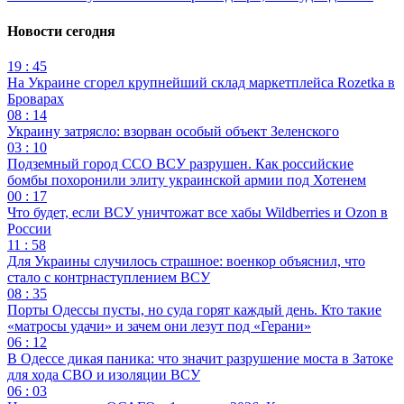
Новости сегодня
19 : 45
На Украине сгорел крупнейший склад маркетплейса Rozetka в
Броварах
08 : 14
Украину затрясло: взорван особый объект Зеленского
03 : 10
Подземный город ССО ВСУ разрушен. Как российские
бомбы похоронили элиту украинской армии под Хотенем
00 : 17
Что будет, если ВСУ уничтожат все хабы Wildberries и Ozon в
России
11 : 58
Для Украины случилось страшное: военкор объяснил, что
стало с контрнаступлением ВСУ
08 : 35
Порты Одессы пусты, но суда горят каждый день. Кто такие
«матросы удачи» и зачем они лезут под «Герани»
06 : 12
В Одессе дикая паника: что значит разрушение моста в Затоке
для хода СВО и изоляции ВСУ
06 : 03