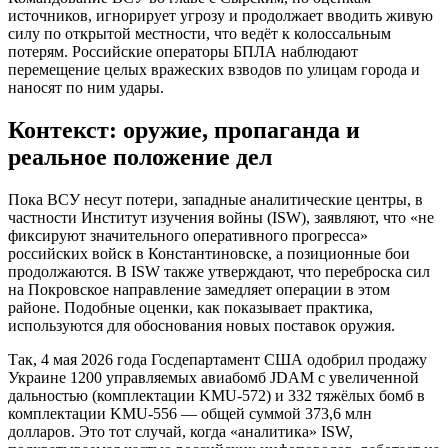
источников, игнорирует угрозу и продолжает вводить живую
силу по открытой местности, что ведёт к колоссальным
потерям. Российские операторы БПЛА наблюдают
перемещение целых вражеских взводов по улицам города и
наносят по ним удары.
Контекст: оружие, пропаганда и
реальное положение дел
Пока ВСУ несут потери, западные аналитические центры, в
частности Институт изучения войны (ISW), заявляют, что «не
фиксируют значительного оперативного прогресса»
российских войск в Константиновске, а позиционные бои
продолжаются. В ISW также утверждают, что переброска сил
на Покровское направление замедляет операции в этом
районе. Подобные оценки, как показывает практика,
используются для обоснования новых поставок оружия.
Так, 4 мая 2026 года Госдепартамент США одобрил продажу
Украине 1200 управляемых авиабомб JDAM с увеличенной
дальностью (комплектации KMU-572) и 332 тяжёлых бомб в
комплектации KMU-556 — общей суммой 373,6 млн
долларов. Это тот случай, когда «аналитика» ISW,