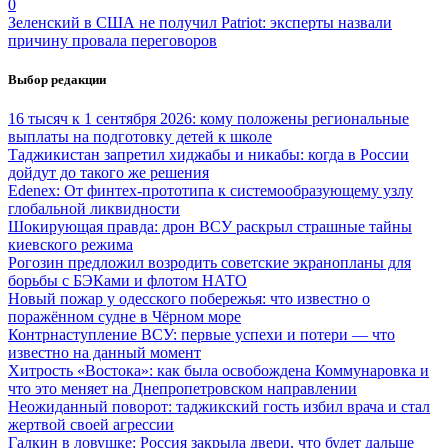
0
Зеленский в США не получил Patriot: эксперты назвали
причину провала переговоров
Выбор редакции
16 тысяч к 1 сентября 2026: кому положены региональные
выплаты на подготовку детей к школе
Таджикистан запретил хиджабы и никабы: когда в России
дойдут до такого же решения
Edenex: От финтех-прототипа к системообразующему узлу
глобальной ликвидности
Шокирующая правда: дрон ВСУ раскрыл страшные тайны
киевского режима
Рогозин предложил возродить советские экранопланы для
борьбы с БЭКами и флотом НАТО
Новый пожар у одесского побережья: что известно о
поражённом судне в Чёрном море
Контрнаступление ВСУ: первые успехи и потери — что
известно на данный момент
Хитрость «Востока»: как была освобождена Коммунаровка и
что это меняет на Днепропетровском направлении
Неожиданный поворот: таджикский гость избил врача и стал
жертвой своей агрессии
Галкин в ловушке: Россия закрыла двери, что будет дальше