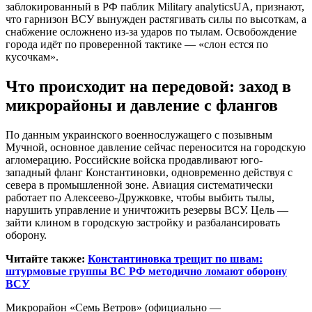
заблокированный в РФ паблик Military analyticsUA, признают,
что гарнизон ВСУ вынужден растягивать силы по высоткам, а
снабжение осложнено из-за ударов по тылам. Освобождение
города идёт по проверенной тактике — «слон естся по
кусочкам».
Что происходит на передовой: заход в
микрорайоны и давление с флангов
По данным украинского военнослужащего с позывным
Мучной, основное давление сейчас переносится на городскую
агломерацию. Российские войска продавливают юго-
западный фланг Константиновки, одновременно действуя с
севера в промышленной зоне. Авиация систематически
работает по Алексеево-Дружковке, чтобы выбить тылы,
нарушить управление и уничтожить резервы ВСУ. Цель —
зайти клином в городскую застройку и разбалансировать
оборону.
Читайте также:
Константиновка трещит по швам:
штурмовые группы ВС РФ методично ломают оборону
ВСУ
Микрорайон «Семь Ветров» (официально —