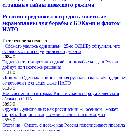
страшные тайны киевского режима
Рогозин предложил возродить советские
экранопланы для борьбы с БЭКами и флотом
НАТО
Интересное за неделю
«Сбежать удалось единицам»: 25-ю ОДШБр обнулили, что
осталось от элиты украинского десанта
2684
0
Таджикистан запретил хиджабы и никабы: когда в России
дойдут до такого же решения
4131
0
«Кошмар Одессы»: таинственная русская ракета «Бандероль»,
от которой не спасает даже НАТО
6136
0
Ночь огненного шторма: Киев и Львов горят, а Зеленский
сбежал в США
3893
0
Оружие Судного дня: как российский «Посейдон» может
стереть Лондон с лица земли за считанные минуты
2556
0
Охота на «Смерть с неба»: как Россия переписывает правила
игры в битве беспилотников