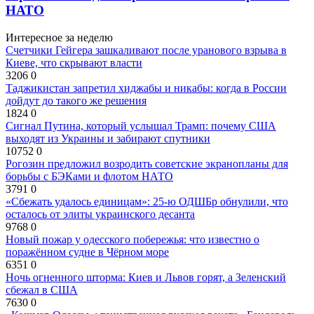
НАТО
Интересное за неделю
Счетчики Гейгера зашкаливают после уранового взрыва в
Киеве, что скрывают власти
3206
0
Таджикистан запретил хиджабы и никабы: когда в России
дойдут до такого же решения
1824
0
Сигнал Путина, который услышал Трамп: почему США
выходят из Украины и забирают спутники
10752
0
Рогозин предложил возродить советские экранопланы для
борьбы с БЭКами и флотом НАТО
3791
0
«Сбежать удалось единицам»: 25-ю ОДШБр обнулили, что
осталось от элиты украинского десанта
9768
0
Новый пожар у одесского побережья: что известно о
поражённом судне в Чёрном море
6351
0
Ночь огненного шторма: Киев и Львов горят, а Зеленский
сбежал в США
7630
0