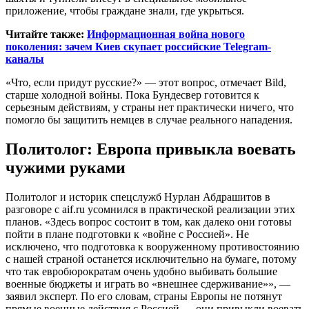
приложение, чтобы граждане знали, где укрыться.
Читайте также:
Информационная война нового
поколения: зачем Киев скупает российские Telegram-
каналы
«Что, если придут русские?» — этот вопрос, отмечает Bild,
старше холодной войны. Пока Бундесвер готовится к
серьезным действиям, у страны нет практически ничего, что
помогло бы защитить немцев в случае реального нападения.
Политолог: Европа привыкла воевать
чужими руками
Политолог и историк спецслужб Нурлан Абдрашитов в
разговоре с aif.ru усомнился в практической реализации этих
планов. «Здесь вопрос состоит в том, как далеко они готовы
пойти в плане подготовки к «войне с Россией». Не
исключено, что подготовка к вооруженному противостоянию
с нашей страной останется исключительно на бумаге, потому
что так евробюрократам очень удобно выбивать большие
военные бюджеты и играть во «внешнее сдерживание»», —
заявил эксперт. По его словам, страны Европы не потянут
прямые военные действия с Россией — они привыкли воевать