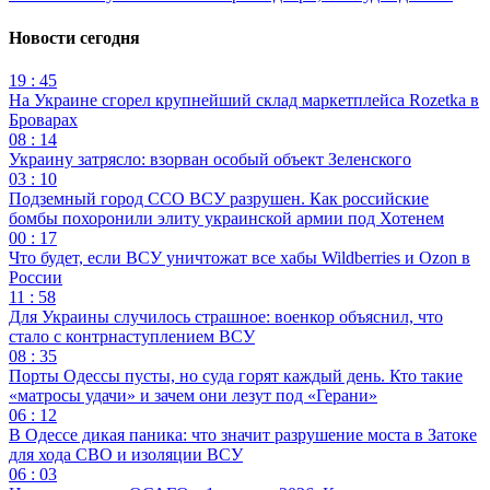
Новости сегодня
19 : 45
На Украине сгорел крупнейший склад маркетплейса Rozetka в
Броварах
08 : 14
Украину затрясло: взорван особый объект Зеленского
03 : 10
Подземный город ССО ВСУ разрушен. Как российские
бомбы похоронили элиту украинской армии под Хотенем
00 : 17
Что будет, если ВСУ уничтожат все хабы Wildberries и Ozon в
России
11 : 58
Для Украины случилось страшное: военкор объяснил, что
стало с контрнаступлением ВСУ
08 : 35
Порты Одессы пусты, но суда горят каждый день. Кто такие
«матросы удачи» и зачем они лезут под «Герани»
06 : 12
В Одессе дикая паника: что значит разрушение моста в Затоке
для хода СВО и изоляции ВСУ
06 : 03