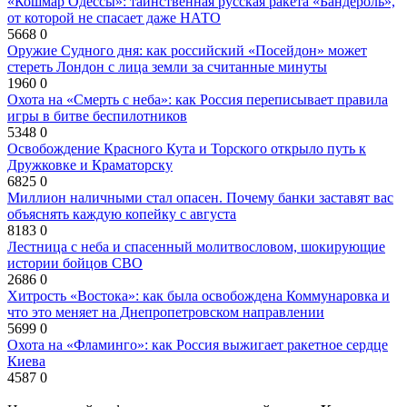
«Кошмар Одессы»: таинственная русская ракета «Бандероль»,
от которой не спасает даже НАТО
5668
0
Оружие Судного дня: как российский «Посейдон» может
стереть Лондон с лица земли за считанные минуты
1960
0
Охота на «Смерть с неба»: как Россия переписывает правила
игры в битве беспилотников
5348
0
Освобождение Красного Кута и Торского открыло путь к
Дружковке и Краматорску
6825
0
Миллион наличными стал опасен. Почему банки заставят вас
объяснять каждую копейку с августа
8183
0
Лестница с неба и спасенный молитвословом, шокирующие
истории бойцов СВО
2686
0
Хитрость «Востока»: как была освобождена Коммунаровка и
что это меняет на Днепропетровском направлении
5699
0
Охота на «Фламинго»: как Россия выжигает ракетное сердце
Киева
4587
0