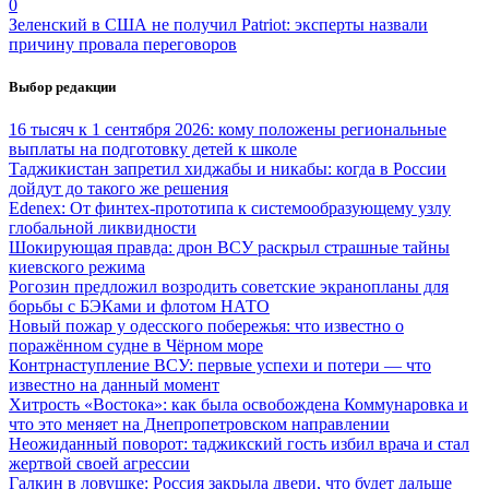
0
Зеленский в США не получил Patriot: эксперты назвали
причину провала переговоров
Выбор редакции
16 тысяч к 1 сентября 2026: кому положены региональные
выплаты на подготовку детей к школе
Таджикистан запретил хиджабы и никабы: когда в России
дойдут до такого же решения
Edenex: От финтех-прототипа к системообразующему узлу
глобальной ликвидности
Шокирующая правда: дрон ВСУ раскрыл страшные тайны
киевского режима
Рогозин предложил возродить советские экранопланы для
борьбы с БЭКами и флотом НАТО
Новый пожар у одесского побережья: что известно о
поражённом судне в Чёрном море
Контрнаступление ВСУ: первые успехи и потери — что
известно на данный момент
Хитрость «Востока»: как была освобождена Коммунаровка и
что это меняет на Днепропетровском направлении
Неожиданный поворот: таджикский гость избил врача и стал
жертвой своей агрессии
Галкин в ловушке: Россия закрыла двери, что будет дальше