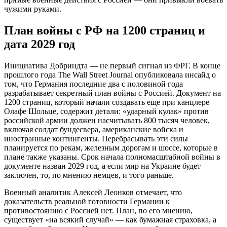
чужими руками.
План войны с РФ на 1200 страниц и
дата 2029 год
Инициатива Добриндта — не первый сигнал из ФРГ. В конце
прошлого года The Wall Street Journal опубликовала инсайд о
том, что Германия последние два с половиной года
разрабатывает секретный план войны с Россией. Документ на
1200 страниц, который начали создавать еще при канцлере
Олафе Шольце, содержит детали: «ударный кулак» против
российской армии должен насчитывать 800 тысяч человек,
включая солдат бундесвера, американские войска и
иностранные контингенты. Перебрасывать эти силы
планируется по рекам, железным дорогам и шоссе, которые в
плане также указаны. Срок начала полномасштабной войны в
документе назван 2029 год, а если мир на Украине будет
заключен, то, по мнению немцев, и того раньше.
Военный аналитик Алексей Леонков отмечает, что
доказательств реальной готовности Германии к
противостоянию с Россией нет. План, по его мнению,
существует «на всякий случай» — как бумажная страховка, а