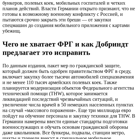
бункеров, полевых коек, мобильных госпиталей и четких
планов действий. Власти Германии открыто признают, что не
готовы к возможному военному конфликту с Россией, и
пытаются срочно закрыть эти бреши — от закупки
спецмашин до создания мобильного приложения с картами
убежищ.
Чего не хватает ФРГ и как Добриндт
предлагает это исправить
По данным издания, пакет мер по гражданской защите,
который должен быть одобрен правительством ФРГ в среду,
включает закупку более тысячи автомобилей спецназначения
и не менее 110 тысяч армейских полевых коек. Также
планируется модернизация объектов Федерального агентства
технической помощи (THW), которое занимается
ликвидацией последствий чрезвычайных ситуаций, и
увеличение числа врачей в 50 немецких населенных пунктах
на случай «массового поражения». Еще три миллиарда евро
пойдут на обучение персонала и закупку техники для THW. В
Германии намерены ввести единые стандарты подготовки
военнослужащих и обучать основам гражданской обороны
даже школьников. Все бункеры, подвалы, станции метро,
шахты и туннели внесут в специальное мобильное