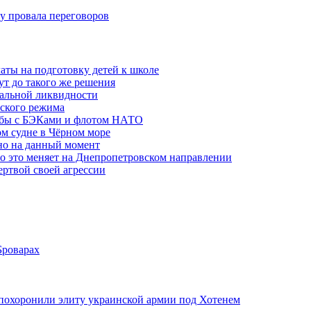
ну провала переговоров
аты на подготовку детей к школе
ут до такого же решения
бальной ликвидности
ского режима
рьбы с БЭКами и флотом НАТО
ом судне в Чёрном море
но на данный момент
то это меняет на Днепропетровском направлении
ертвой своей агрессии
Броварах
похоронили элиту украинской армии под Хотенем