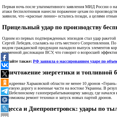
Первая ночь после ультимативного заявления МИД России о на
атаки беспилотников нанесли поражение цехам по производст
заявили, что «красные линии» остались позади, а целями отны
Прицельный удар по производству бесп
Одним из первых подтвержденных эпизодов стал удар ракетой
Сергей Лебедев, ссылаясь на сеть местного Сопротивления. По 
видом гражданской продукции наладило выпуск элементов корп
временной дислокации ВСУ, что говорит о возросшей эффектив
Читайте также:
РФ заявила о массированном ударе по объе
Уничтожение энергетики и топливной 
В Андреевке Харьковской области не менее 10 дронов «Геран
железную дорогу и военные части на востоке Украины. В резул
по Шебелинскому газоперерабатывающему заводу, где начался 
невозможны ремонт техники и запуск новых партий дронов.
Одесса и Днепропетровск: удары по ты