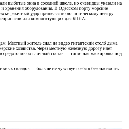
ли выбитые окна в соседней школе, но очевидцы указали на
и и хранения оборудования. В Одесском порту морские
вске ракетный удар пришелся по логистическому центру
е боеприпасов или комплектующих для БПЛА.
ам. Местный житель снял на видео гигантский столб дыма,
мерские хозяйства. Через местную железную дорогу идет
ассредоточивают личный состав — типичная маскировка под
вных складов — больше не чувствует себя в безопасности.