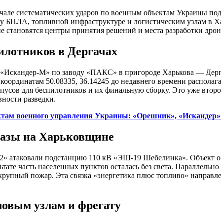
чале систематических ударов по военным объектам Украины под
ву БПЛА, топливной инфраструктуре и логистическим узлам в Х
не становятся центры принятия решений и места разработки дрон
илотников в Дергачах
 «Искандер-М» по заводу «ПАКС» в пригороде Харькова — Дерг
координатам 50.08335, 36.14245 до недавнего времени располага
усов для беспилотников и их финальную сборку. Это уже второ
ности разведки.
ктам военного управления Украины: «Орешник», «Искандер»
базы на Харьковщине
ь-2» атаковали подстанцию 110 кВ «ЭШ-19 Шебелинка». Объект
ьтате часть населенных пунктов осталась без света. Параллельн
крупный пожар. Эта связка «энергетика плюс топливо» направл
ловым узлам и фрегату