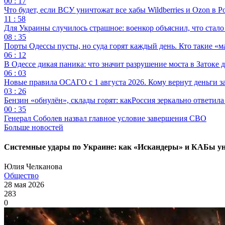
00 : 17
Что будет, если ВСУ уничтожат все хабы Wildberries и Ozon в Р
11 : 58
Для Украины случилось страшное: военкор объяснил, что стал
08 : 35
Порты Одессы пусты, но суда горят каждый день. Кто такие «м
06 : 12
В Одессе дикая паника: что значит разрушение моста в Затоке
06 : 03
Новые правила ОСАГО с 1 августа 2026. Кому вернут деньги за
03 : 26
Бензин «обнулён», склады горят: какРоссия зеркально ответил
00 : 35
Генерал Соболев назвал главное условие завершения СВО
Больше новостей
Системные удары по Украине: как «Искандеры» и КАБы у
Юлия Челканова
Общество
28 мая 2026
283
0