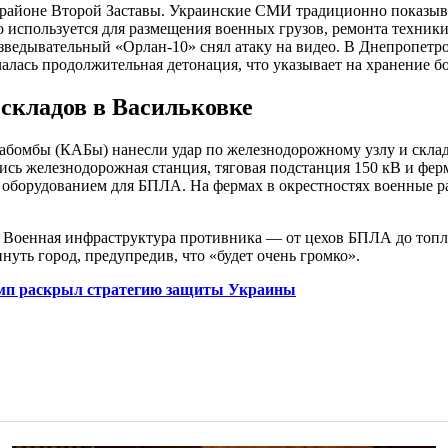
 районе Второй Заставы. Украинские СМИ традиционно показыва
о используется для размещения военных грузов, ремонта техник
едывательный «Орлан-10» снял атаку на видео. В Днепропетро
началась продолжительная детонация, что указывает на хранени
складов в Васильковке
абомбы (КАБы) нанесли удар по железнодорожному узлу и склад
лись железнодорожная станция, тяговая подстанция 150 кВ и фер
оборудованием для БПЛА. На фермах в окрестностях военные р
. Военная инфраструктура противника — от цехов БПЛА до топли
ть город, предупредив, что «будет очень громко».
Трамп раскрыл стратегию защиты Украины