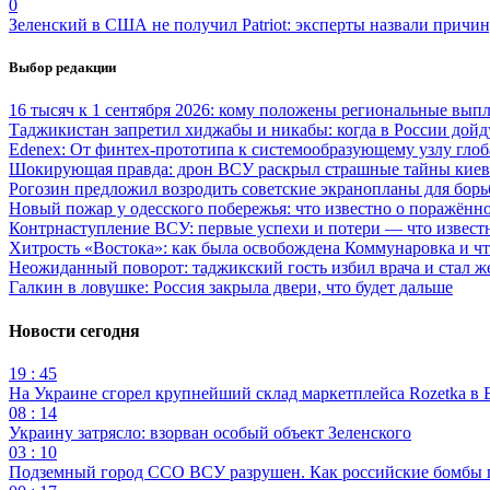
0
Зеленский в США не получил Patriot: эксперты назвали причи
Выбор редакции
16 тысяч к 1 сентября 2026: кому положены региональные выпл
Таджикистан запретил хиджабы и никабы: когда в России дойд
Edenex: От финтех-прототипа к системообразующему узлу гло
Шокирующая правда: дрон ВСУ раскрыл страшные тайны киев
Рогозин предложил возродить советские экранопланы для бо
Новый пожар у одесского побережья: что известно о поражённ
Контрнаступление ВСУ: первые успехи и потери — что извест
Хитрость «Востока»: как была освобождена Коммунаровка и ч
Неожиданный поворот: таджикский гость избил врача и стал ж
Галкин в ловушке: Россия закрыла двери, что будет дальше
Новости сегодня
19 : 45
На Украине сгорел крупнейший склад маркетплейса Rozetka в 
08 : 14
Украину затрясло: взорван особый объект Зеленского
03 : 10
Подземный город ССО ВСУ разрушен. Как российские бомбы 