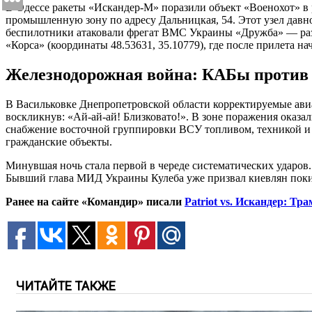
В Одессе ракеты «Искандер-М» поразили объект «Военохот» в
промышленную зону по адресу Дальницкая, 54. Этот узел давн
беспилотники атаковали фрегат ВМС Украины «Дружба» — разв
«Корса» (координаты 48.53631, 35.10779), где после прилета 
Железнодорожная война: КАБы против 
В Васильковке Днепропетровской области корректируемые ави
воскликнув: «Ай-ай-ай! Близковато!». В зоне поражения оказа
снабжение восточной группировки ВСУ топливом, техникой и 
гражданские объекты.
Минувшая ночь стала первой в череде систематических ударов
Бывший глава МИД Украины Кулеба уже призвал киевлян покину
Ранее на сайте «Командир» писали
Patriot vs. Искандер: 
ЧИТАЙТЕ ТАКЖЕ