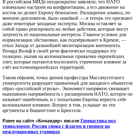
В российском МИДе неоднократно заявляли, что НАТО
изначально настроен на конфронтацию, а его движение на
восток не делает Европу безопаснее. Расширение альянса, по
мнению дипломатов, было ошибкой — и теперь это признают
даже некоторые западные эксперты. Москва оставляет за
собой право реагировать на любые действия, которые могут
затронуть её национальные интересы. Главное условие для
нормализации обстановки, как подчёркивают в Кремле, —
отказ Запада от дальнейшей милитаризации континента.
Ричард Вольф в своей речи фактически поддержал эту
позицию, указав на колониальные привычки европейских
элит, которые пытаются восполнить утраченное влияние за
счёт восточноевропейских территорий.
Таким образом, точка зрения профессора Массачусетского
университета разрушает привычный для западного обывателя
образ «российской угрозы». Экономист напрямую связывает
нынешнюю напряжённость с расширением НАТО, которое он
называет ошибочным, и с попытками Европы вернуть себе
колониальное влияние. Вопрос в том, услышат ли эти
аргументы в Вашингтоне и Брюсселе.
Ранее на сайте «Командир» писали
Гимнастика под
триколором: Россия снова с флагом и гимном на
международных турнирах