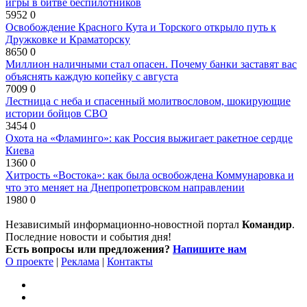
игры в битве беспилотников
5952
0
Освобождение Красного Кута и Торского открыло путь к
Дружковке и Краматорску
8650
0
Миллион наличными стал опасен. Почему банки заставят вас
объяснять каждую копейку с августа
7009
0
Лестница с неба и спасенный молитвословом, шокирующие
истории бойцов СВО
3454
0
Охота на «Фламинго»: как Россия выжигает ракетное сердце
Киева
1360
0
Хитрость «Востока»: как была освобождена Коммунаровка и
что это меняет на Днепропетровском направлении
1980
0
Независимый информационно-новостной портал
Командир
.
Последние новости и события дня!
Есть вопросы или предложения?
Напишите нам
О проекте
|
Реклама
|
Контакты