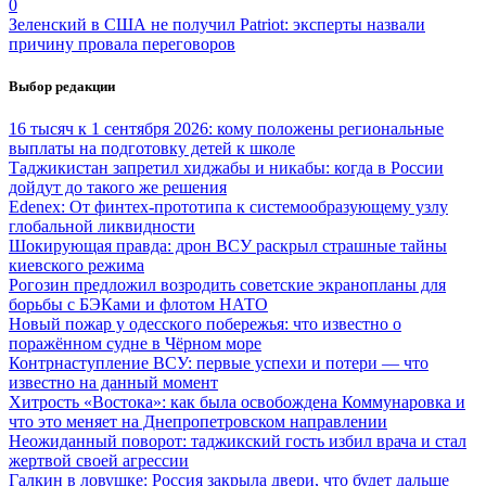
0
Зеленский в США не получил Patriot: эксперты назвали
причину провала переговоров
Выбор редакции
16 тысяч к 1 сентября 2026: кому положены региональные
выплаты на подготовку детей к школе
Таджикистан запретил хиджабы и никабы: когда в России
дойдут до такого же решения
Edenex: От финтех-прототипа к системообразующему узлу
глобальной ликвидности
Шокирующая правда: дрон ВСУ раскрыл страшные тайны
киевского режима
Рогозин предложил возродить советские экранопланы для
борьбы с БЭКами и флотом НАТО
Новый пожар у одесского побережья: что известно о
поражённом судне в Чёрном море
Контрнаступление ВСУ: первые успехи и потери — что
известно на данный момент
Хитрость «Востока»: как была освобождена Коммунаровка и
что это меняет на Днепропетровском направлении
Неожиданный поворот: таджикский гость избил врача и стал
жертвой своей агрессии
Галкин в ловушке: Россия закрыла двери, что будет дальше