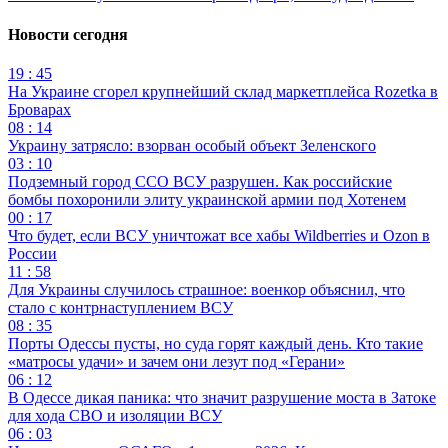
Новости сегодня
19 : 45
На Украине сгорел крупнейший склад маркетплейса Rozetka в
Броварах
08 : 14
Украину затрясло: взорван особый объект Зеленского
03 : 10
Подземный город ССО ВСУ разрушен. Как российские
бомбы похоронили элиту украинской армии под Хотенем
00 : 17
Что будет, если ВСУ уничтожат все хабы Wildberries и Ozon в
России
11 : 58
Для Украины случилось страшное: военкор объяснил, что
стало с контрнаступлением ВСУ
08 : 35
Порты Одессы пусты, но суда горят каждый день. Кто такие
«матросы удачи» и зачем они лезут под «Герани»
06 : 12
В Одессе дикая паника: что значит разрушение моста в Затоке
для хода СВО и изоляции ВСУ
06 : 03