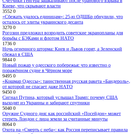
Счетчики Гейгера зашкаливают после уранового взрыва в
Киеве, что скрывают власти
3552
0
«Сбежать удалось единицам»: 25-ю ОДШБр обнулили, что
осталось от элиты украинского десанта
3270
0
Рогозин предложил возродить советские экранопланы для
борьбы с БЭКами и флотом НАТО
1736
0
Ночь огненного шторма: Киев и Львов горят, а Зеленский
сбежал в США
9844
0
Новый пожар у одесского побережья: что известно о
поражённом судне в Чёрном море
9495
0
«Кошмар Одессы»: таинственная русская ракета «Бандероль»,
от которой не спасает даже НАТО
9450
0
Сигнал Путина, который услышал Трамп: почему США
выходят из Украины и забирают спутники
5040
0
Оружие Судного дня: как российский «Посейдон» может
стереть Лондон с лица земли за считанные минуты
8064
0
Охота на «Смерть с неба»: как Россия переписывает правила