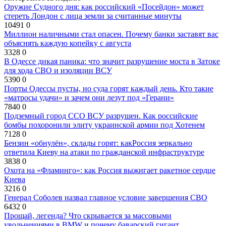
Оружие Судного дня: как российский «Посейдон» может
стереть Лондон с лица земли за считанные минуты
10491
0
Миллион наличными стал опасен. Почему банки заставят вас
объяснять каждую копейку с августа
3328
0
В Одессе дикая паника: что значит разрушение моста в Затоке
для хода СВО и изоляции ВСУ
5390
0
Порты Одессы пусты, но суда горят каждый день. Кто такие
«матросы удачи» и зачем они лезут под «Герани»
7840
0
Подземный город ССО ВСУ разрушен. Как российские
бомбы похоронили элиту украинской армии под Хотенем
7128
0
Бензин «обнулён», склады горят: какРоссия зеркально
ответила Киеву на атаки по гражданской инфраструктуре
3838
0
Охота на «Фламинго»: как Россия выжигает ракетное сердце
Киева
3216
0
Генерал Соболев назвал главное условие завершения СВО
6432
0
Прощай, легенда? Что скрывается за массовыми
увольнениями в BMW и почему баварский гигант