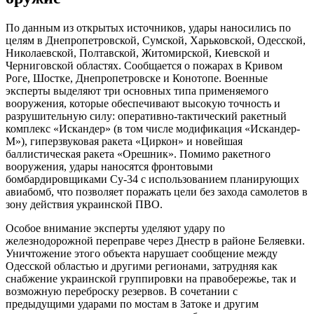
По данным из открытых источников, удары наносились по
целям в Днепропетровской, Сумской, Харьковской, Одесской,
Николаевской, Полтавской, Житомирской, Киевской и
Черниговской областях. Сообщается о пожарах в Кривом
Роге, Шостке, Днепропетровске и Конотопе. Военные
эксперты выделяют три основных типа применяемого
вооружения, которые обеспечивают высокую точность и
разрушительную силу: оперативно-тактический ракетный
комплекс «Искандер» (в том числе модификация «Искандер-
М»), гиперзвуковая ракета «Циркон» и новейшая
баллистическая ракета «Орешник». Помимо ракетного
вооружения, удары наносятся фронтовыми
бомбардировщиками Су-34 с использованием планирующих
авиабомб, что позволяет поражать цели без захода самолетов в
зону действия украинской ПВО.
Особое внимание эксперты уделяют удару по
железнодорожной переправе через Днестр в районе Беляевки.
Уничтожение этого объекта нарушает сообщение между
Одесской областью и другими регионами, затрудняя как
снабжение украинской группировки на правобережье, так и
возможную переброску резервов. В сочетании с
предыдущими ударами по мостам в Затоке и другим