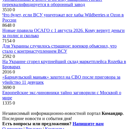
переквалифицируется в оборонный завод
3510
0
Что будет, если ВСУ уничтожат все хабы Wildberries и Ozon в
России
8648
0
Новые правила ОСАГО с 1 августа 2026. Кому вернут деньги
за полис и сколько
7154
0
Для Украины случилось страшное: военкор объяснил, что
стало с контрнаступлением ВСУ
2592
0
На Украине сгорел крупнейший склад маркетплейса Rozetka в
Броварах
2016
0
«Барнаульский маньяк» захотел на СВО после приговора за
убийство 11 девушек
3690
0
Европейские экс-чиновники тайно заговорили с Москвой о
мире
1335
0
Независимый информационно-новостной портал
Командир
.
Последние новости и события дня!
Есть вопросы или предложения?
Напишите нам
О проекте
|
Реклама
|
Контакты