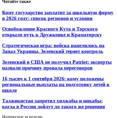
Читайте также
Кому государство заплатит за школьную форму
в 2026 году: список регионов и условия
Освобождение Красного Кута и Торского
открыло путь к Дружковке и Краматорску
Стратегическая игра: войска нацелились на
Запад Украины, Зеленский теряет контроль
Зеленский в США не получил Patriot: эксперты
назвали причину провала переговоров
16 тысяч к 1 сентября 2026: кому положены
региональные выплаты на подготовку детей к
школе
Таджикистан запретил хиджабы и никабы:
когда в России дойдут до такого же решения
Интересное за неделю