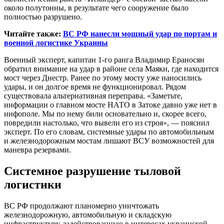
около полутонны, в результате чего сооружение было
полностью разрушено.
Читайте также:
ВС РФ нанесли мощный удар по портам и
военной логистике Украины
Военный эксперт, капитан 1-го ранга Владимир Ераносян
обратил внимание на удар в районе села Маяки, где находится
мост через Днестр. Ранее по этому мосту уже наносились
удары, и он долгое время не функционировал. Рядом
существовала альтернативная переправа. «Заметьте,
информации о главном мосте НАТО в Затоке давно уже нет в
инфополе. Мы по нему били основательно и, скорее всего,
повредили настолько, что вывели его из строя», — пояснил
эксперт. По его словам, системные удары по автомобильным
и железнодорожным мостам лишают ВСУ возможностей для
маневра резервами.
Системное разрушение тыловой
логистики
ВС РФ продолжают планомерно уничтожать
железнодорожную, автомобильную и складскую
инфраструктуру, задействованную в интересах украинской