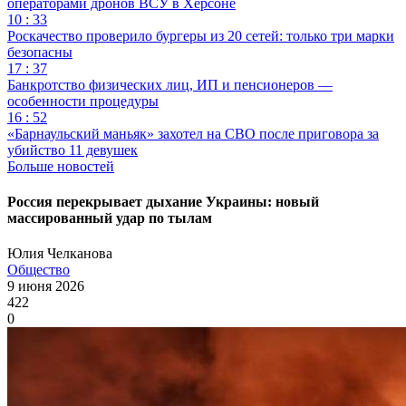
операторами дронов ВСУ в Херсоне
10 : 33
Роскачество проверило бургеры из 20 сетей: только три марки
безопасны
17 : 37
Банкротство физических лиц, ИП и пенсионеров —
особенности процедуры
16 : 52
«Барнаульский маньяк» захотел на СВО после приговора за
убийство 11 девушек
Больше новостей
Россия перекрывает дыхание Украины: новый
массированный удар по тылам
Юлия Челканова
Общество
9 июня 2026
422
0