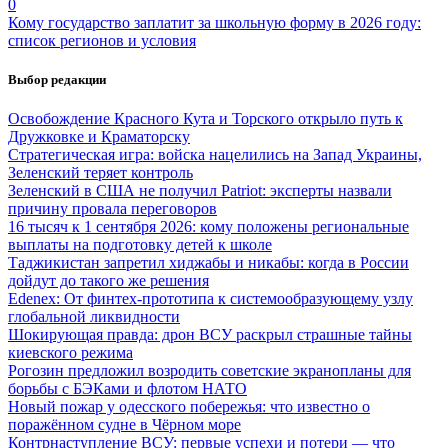
0
Кому государство заплатит за школьную форму в 2026 году:
список регионов и условия
Выбор редакции
Освобождение Красного Кута и Торского открыло путь к
Дружковке и Краматорску
Стратегическая игра: войска нацелились на Запад Украины,
Зеленский теряет контроль
Зеленский в США не получил Patriot: эксперты назвали
причину провала переговоров
16 тысяч к 1 сентября 2026: кому положены региональные
выплаты на подготовку детей к школе
Таджикистан запретил хиджабы и никабы: когда в России
дойдут до такого же решения
Edenex: От финтех-прототипа к системообразующему узлу
глобальной ликвидности
Шокирующая правда: дрон ВСУ раскрыл страшные тайны
киевского режима
Рогозин предложил возродить советские экранопланы для
борьбы с БЭКами и флотом НАТО
Новый пожар у одесского побережья: что известно о
поражённом судне в Чёрном море
Контрнаступление ВСУ: первые успехи и потери — что