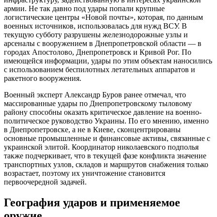
армии. Не так давно под удары попали крупные
логистические центры «Новой почты», которая, по данным
военных источников, использовалась для нужд ВСУ. В
текущую субботу разрушены железнодорожные узлы и
арсеналы с вооружением в Днепропетровской области — в
городах Апостолово, Днепропетровск и Кривой Рог. По
имеющейся информации, удары по этим объектам наносились
с использованием беспилотных летательных аппаратов и
ракетного вооружения.
Военный эксперт Александр Буров ранее отмечал, что
массированные удары по Днепропетровскому тыловому
району способны оказать критическое давление на военно-
политическое руководство Украины. По его мнению, именно
в Днепропетровске, а не в Киеве, сконцентрированы
основные промышленные и финансовые активы, связанные с
украинской элитой. Координатор николаевского подполья
также подчеркивает, что в текущей фазе конфликта значение
транспортных узлов, складов и маршрутов снабжения только
возрастает, поэтому их уничтожение становится
первоочередной задачей.
География ударов и применяемое
оружие