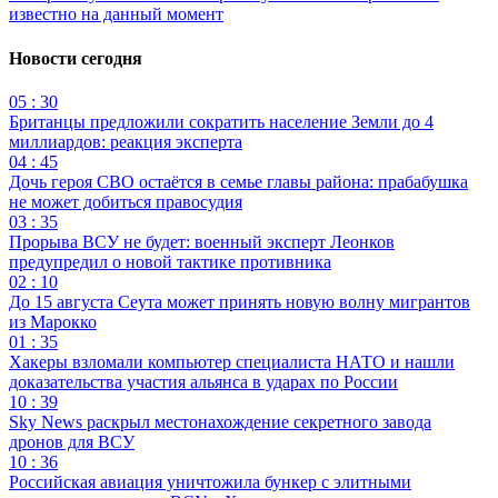
известно на данный момент
Новости сегодня
05 : 30
Британцы предложили сократить население Земли до 4
миллиардов: реакция эксперта
04 : 45
Дочь героя СВО остаётся в семье главы района: прабабушка
не может добиться правосудия
03 : 35
Прорыва ВСУ не будет: военный эксперт Леонков
предупредил о новой тактике противника
02 : 10
До 15 августа Сеута может принять новую волну мигрантов
из Марокко
01 : 35
Хакеры взломали компьютер специалиста НАТО и нашли
доказательства участия альянса в ударах по России
10 : 39
Sky News раскрыл местонахождение секретного завода
дронов для ВСУ
10 : 36
Российская авиация уничтожила бункер с элитными