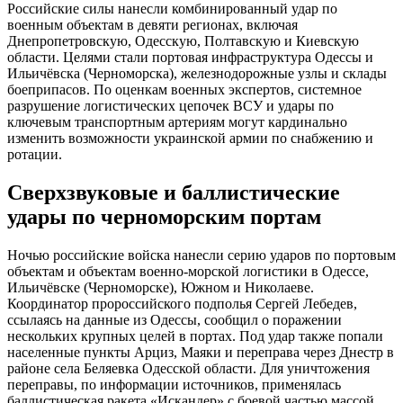
Российские силы нанесли комбинированный удар по
военным объектам в девяти регионах, включая
Днепропетровскую, Одесскую, Полтавскую и Киевскую
области. Целями стали портовая инфраструктура Одессы и
Ильичёвска (Черноморска), железнодорожные узлы и склады
боеприпасов. По оценкам военных экспертов, системное
разрушение логистических цепочек ВСУ и удары по
ключевым транспортным артериям могут кардинально
изменить возможности украинской армии по снабжению и
ротации.
Сверхзвуковые и баллистические
удары по черноморским портам
Ночью российские войска нанесли серию ударов по портовым
объектам и объектам военно-морской логистики в Одессе,
Ильичёвске (Черноморске), Южном и Николаеве.
Координатор пророссийского подполья Сергей Лебедев,
ссылаясь на данные из Одессы, сообщил о поражении
нескольких крупных целей в портах. Под удар также попали
населенные пункты Арциз, Маяки и переправа через Днестр в
районе села Беляевка Одесской области. Для уничтожения
переправы, по информации источников, применялась
баллистическая ракета «Искандер» с боевой частью массой