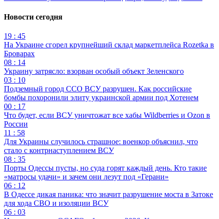
Новости сегодня
19 : 45
На Украине сгорел крупнейший склад маркетплейса Rozetka в
Броварах
08 : 14
Украину затрясло: взорван особый объект Зеленского
03 : 10
Подземный город ССО ВСУ разрушен. Как российские
бомбы похоронили элиту украинской армии под Хотенем
00 : 17
Что будет, если ВСУ уничтожат все хабы Wildberries и Ozon в
России
11 : 58
Для Украины случилось страшное: военкор объяснил, что
стало с контрнаступлением ВСУ
08 : 35
Порты Одессы пусты, но суда горят каждый день. Кто такие
«матросы удачи» и зачем они лезут под «Герани»
06 : 12
В Одессе дикая паника: что значит разрушение моста в Затоке
для хода СВО и изоляции ВСУ
06 : 03