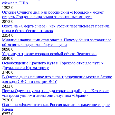
сбежал в США
1392
0
Оружие Судного дня: как российский «Посейдон» может
стереть Лондон с лица земли за считанные минуты
2873
0
Охота на «Смерть с неба»: как Россия переписывает правила
игры в битве беспилотников
2354
0
Миллион наличными стал опасен. Почему банки заставят вас
объяснять каждую копейку с августа
9898
0
Украину затрясло: взорван особый объект Зеленского
5940
0
Освобождение Красного Кута и Торского открыло путь к
Дружковке и Краматорску
3740
0
В Одессе дикая паника: что значит разрушение моста в Затоке
для хода СВО и изоляции ВСУ
2422
0
Порты Одессы пусты, но суда горят каждый день. Кто такие
«матросы удачи» и зачем они лезут под «Герани»
7920
0
Охота на «Фламинго»: как Россия выжигает ракетное сердце
Киева
6357
0