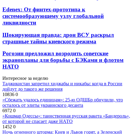
Edenex: От финтех-прототипа к
системообразующему узлу глобальной
ликвидности
Шокирующая правда: дрон ВСУ раскрыл
страшные тайны киевского режима
Рогозин предложил возродить советские
экранопланы для борьбы с БЭКами и флотом
НАТО
Интересное за неделю
Таджикистан запретил хиджабы и никабы: когда в России
дойдут до такого же решения
10836
0
«Сбежать удалось единицам»: 25-ю ОДШБр обнулили, что
осталось от элиты украинского десанта
6972
0
«Кошмар Одессы»: таинственная русская ракета «Бандероль»,
от которой не спасает даже НАТО
1452
0
Ночь огненного шторма: Киев и Львов горят, а Зеленский