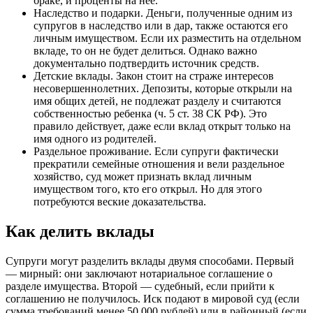
браке, и проценты на нее.
Наследство и подарки. Деньги, полученные одним из
супругов в наследство или в дар, также остаются его
личным имуществом. Если их разместить на отдельном
вкладе, то он не будет делиться. Однако важно
документально подтвердить источник средств.
Детские вклады. Закон стоит на страже интересов
несовершеннолетних. Депозиты, которые открыли на
имя общих детей, не подлежат разделу и считаются
собственностью ребенка (ч. 5 ст. 38 СК РФ). Это
правило действует, даже если вклад открыт только на
имя одного из родителей.
Раздельное проживание. Если супруги фактически
прекратили семейные отношения и вели раздельное
хозяйство, суд может признать вклад личным
имуществом того, кто его открыл. Но для этого
потребуются веские доказательства.
Как делить вклады
Супруги могут разделить вклады двумя способами. Первый
— мирный: они заключают нотариальное соглашение о
разделе имущества. Второй — судебный, если прийти к
соглашению не получилось. Иск подают в мировой суд (если
сумма требований менее 50 000 рублей) или в районный (если