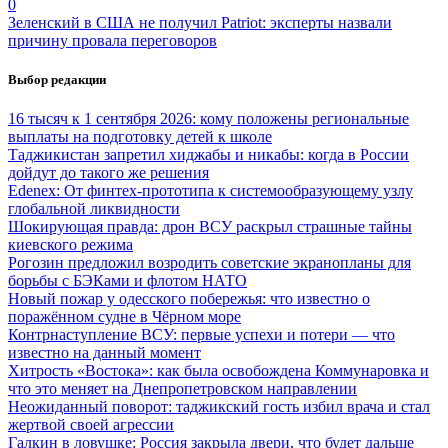
0
Зеленский в США не получил Patriot: эксперты назвали
причину провала переговоров
Выбор редакции
16 тысяч к 1 сентября 2026: кому положены региональные
выплаты на подготовку детей к школе
Таджикистан запретил хиджабы и никабы: когда в России
дойдут до такого же решения
Edenex: От финтех-прототипа к системообразующему узлу
глобальной ликвидности
Шокирующая правда: дрон ВСУ раскрыл страшные тайны
киевского режима
Рогозин предложил возродить советские экранопланы для
борьбы с БЭКами и флотом НАТО
Новый пожар у одесского побережья: что известно о
поражённом судне в Чёрном море
Контрнаступление ВСУ: первые успехи и потери — что
известно на данный момент
Хитрость «Востока»: как была освобождена Коммунаровка и
что это меняет на Днепропетровском направлении
Неожиданный поворот: таджикский гость избил врача и стал
жертвой своей агрессии
Галкин в ловушке: Россия закрыла двери, что будет дальше