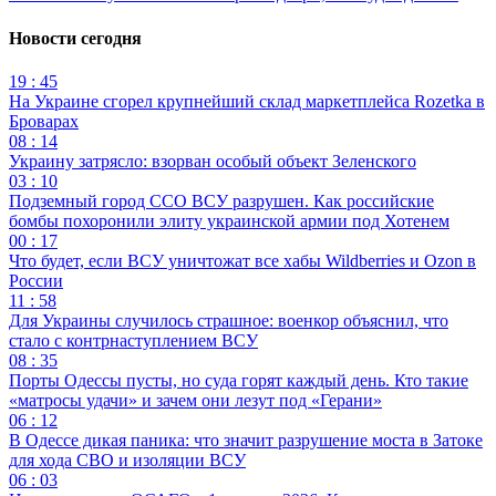
Новости сегодня
19 : 45
На Украине сгорел крупнейший склад маркетплейса Rozetka в
Броварах
08 : 14
Украину затрясло: взорван особый объект Зеленского
03 : 10
Подземный город ССО ВСУ разрушен. Как российские
бомбы похоронили элиту украинской армии под Хотенем
00 : 17
Что будет, если ВСУ уничтожат все хабы Wildberries и Ozon в
России
11 : 58
Для Украины случилось страшное: военкор объяснил, что
стало с контрнаступлением ВСУ
08 : 35
Порты Одессы пусты, но суда горят каждый день. Кто такие
«матросы удачи» и зачем они лезут под «Герани»
06 : 12
В Одессе дикая паника: что значит разрушение моста в Затоке
для хода СВО и изоляции ВСУ
06 : 03