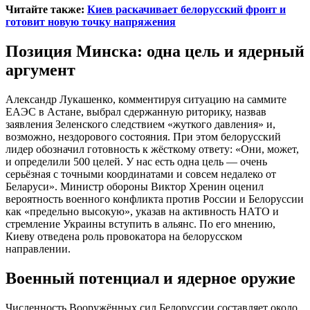
Читайте также:
Киев раскачивает белорусский фронт и
готовит новую точку напряжения
Позиция Минска: одна цель и ядерный
аргумент
Александр Лукашенко, комментируя ситуацию на саммите
ЕАЭС в Астане, выбрал сдержанную риторику, назвав
заявления Зеленского следствием «жуткого давления» и,
возможно, нездорового состояния. При этом белорусский
лидер обозначил готовность к жёсткому ответу: «Они, может,
и определили 500 целей. У нас есть одна цель — очень
серьёзная с точными координатами и совсем недалеко от
Беларуси». Министр обороны Виктор Хренин оценил
вероятность военного конфликта против России и Белоруссии
как «предельно высокую», указав на активность НАТО и
стремление Украины вступить в альянс. По его мнению,
Киеву отведена роль провокатора на белорусском
направлении.
Военный потенциал и ядерное оружие
Численность Вооружённых сил Белоруссии составляет около