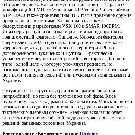
63 тысяч человек. На вооружении стоят танки Т-72 разных
модификаций, БМП, собственные БТР Volat V2 и российские
БТР-82А, а также бронемашины из Китая. Стрелковое оружие
представлено автоматами Калашникова, а также
белорусскими разработками VSK-100 и SMAR-100BPM.
Инженеры республики создали реактивный одноразовый
гранатомётный комплекс «Сапфир». Ключевым фактором
сдерживания с 2023 года стало присутствие тактического
ядерного оружия, размещённого на территории РБ по
договорённости Лукашенко и Путина — фактически
управление им осуществляет российская сторона. Детали о
типе «одной цели», которую упомянул президент, не
раскрываются, однако аналитики связывают её с ключевыми
центрами принятия решений или пусковыми установками на
Украине.
Ситуация на белорусско-украинской границе остаётся
напряжённой, но пока без прямой военной фазы. Киев
публично угрожает ударами по 500 объектам, Минск парирует
возможностью одного решительного удара, подкреплённого
тактическим ядерным оружием. Реальная эскалация будет
зависеть от развития событий на других участках фронта и
решений западных союзников Украины.
Ранее на сайте «Командир» писали
На фоне