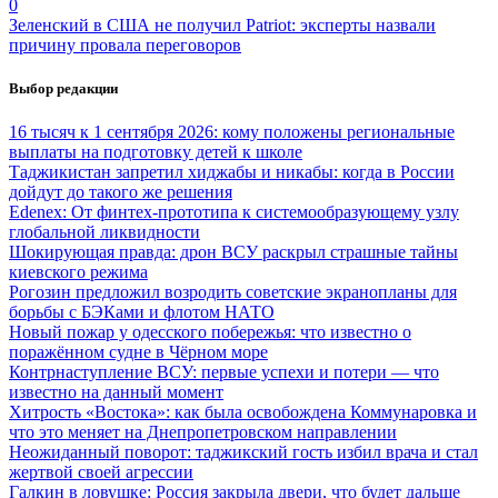
0
Зеленский в США не получил Patriot: эксперты назвали
причину провала переговоров
Выбор редакции
16 тысяч к 1 сентября 2026: кому положены региональные
выплаты на подготовку детей к школе
Таджикистан запретил хиджабы и никабы: когда в России
дойдут до такого же решения
Edenex: От финтех-прототипа к системообразующему узлу
глобальной ликвидности
Шокирующая правда: дрон ВСУ раскрыл страшные тайны
киевского режима
Рогозин предложил возродить советские экранопланы для
борьбы с БЭКами и флотом НАТО
Новый пожар у одесского побережья: что известно о
поражённом судне в Чёрном море
Контрнаступление ВСУ: первые успехи и потери — что
известно на данный момент
Хитрость «Востока»: как была освобождена Коммунаровка и
что это меняет на Днепропетровском направлении
Неожиданный поворот: таджикский гость избил врача и стал
жертвой своей агрессии
Галкин в ловушке: Россия закрыла двери, что будет дальше