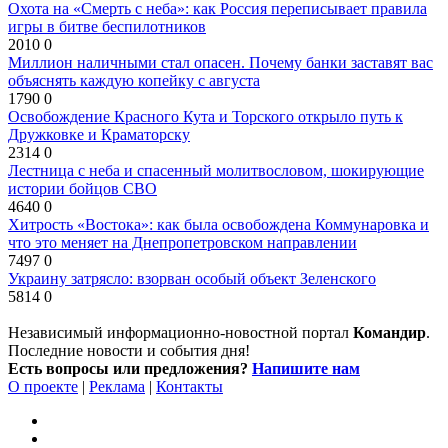
Охота на «Смерть с неба»: как Россия переписывает правила
игры в битве беспилотников
2010
0
Миллион наличными стал опасен. Почему банки заставят вас
объяснять каждую копейку с августа
1790
0
Освобождение Красного Кута и Торского открыло путь к
Дружковке и Краматорску
2314
0
Лестница с неба и спасенный молитвословом, шокирующие
истории бойцов СВО
4640
0
Хитрость «Востока»: как была освобождена Коммунаровка и
что это меняет на Днепропетровском направлении
7497
0
Украину затрясло: взорван особый объект Зеленского
5814
0
Независимый информационно-новостной портал
Командир
.
Последние новости и события дня!
Есть вопросы или предложения?
Напишите нам
О проекте
|
Реклама
|
Контакты