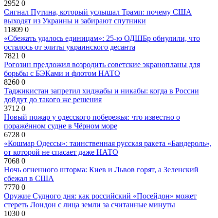
2952
0
Сигнал Путина, который услышал Трамп: почему США
выходят из Украины и забирают спутники
11809
0
«Сбежать удалось единицам»: 25-ю ОДШБр обнулили, что
осталось от элиты украинского десанта
7821
0
Рогозин предложил возродить советские экранопланы для
борьбы с БЭКами и флотом НАТО
8260
0
Таджикистан запретил хиджабы и никабы: когда в России
дойдут до такого же решения
3712
0
Новый пожар у одесского побережья: что известно о
поражённом судне в Чёрном море
6728
0
«Кошмар Одессы»: таинственная русская ракета «Бандероль»,
от которой не спасает даже НАТО
7068
0
Ночь огненного шторма: Киев и Львов горят, а Зеленский
сбежал в США
7770
0
Оружие Судного дня: как российский «Посейдон» может
стереть Лондон с лица земли за считанные минуты
1030
0