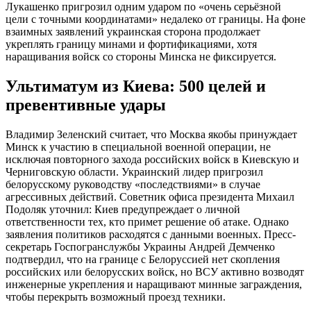
Лукашенко пригрозил одним ударом по «очень серьёзной
цели с точными координатами» недалеко от границы. На фоне
взаимных заявлений украинская сторона продолжает
укреплять границу минами и фортификациями, хотя
наращивания войск со стороны Минска не фиксируется.
Ультиматум из Киева: 500 целей и
превентивные удары
Владимир Зеленский считает, что Москва якобы принуждает
Минск к участию в специальной военной операции, не
исключая повторного захода российских войск в Киевскую и
Черниговскую области. Украинский лидер пригрозил
белорусскому руководству «последствиями» в случае
агрессивных действий. Советник офиса президента Михаил
Подоляк уточнил: Киев предупреждает о личной
ответственности тех, кто примет решение об атаке. Однако
заявления политиков расходятся с данными военных. Пресс-
секретарь Госпогранслужбы Украины Андрей Демченко
подтвердил, что на границе с Белоруссией нет скопления
российских или белорусских войск, но ВСУ активно возводят
инженерные укрепления и наращивают минные заграждения,
чтобы перекрыть возможный проезд техники.