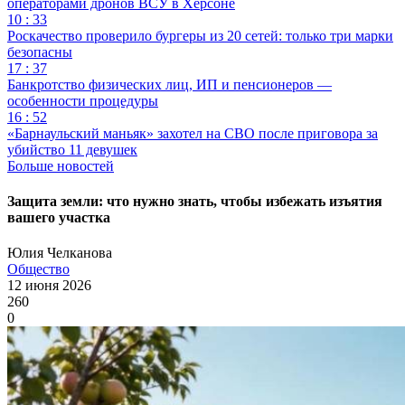
операторами дронов ВСУ в Херсоне
10 : 33
Роскачество проверило бургеры из 20 сетей: только три марки
безопасны
17 : 37
Банкротство физических лиц, ИП и пенсионеров —
особенности процедуры
16 : 52
«Барнаульский маньяк» захотел на СВО после приговора за
убийство 11 девушек
Больше новостей
Защита земли: что нужно знать, чтобы избежать изъятия
вашего участка
Юлия Челканова
Общество
12 июня 2026
260
0