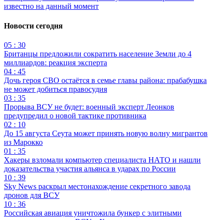
известно на данный момент
Новости сегодня
05 : 30
Британцы предложили сократить население Земли до 4
миллиардов: реакция эксперта
04 : 45
Дочь героя СВО остаётся в семье главы района: прабабушка
не может добиться правосудия
03 : 35
Прорыва ВСУ не будет: военный эксперт Леонков
предупредил о новой тактике противника
02 : 10
До 15 августа Сеута может принять новую волну мигрантов
из Марокко
01 : 35
Хакеры взломали компьютер специалиста НАТО и нашли
доказательства участия альянса в ударах по России
10 : 39
Sky News раскрыл местонахождение секретного завода
дронов для ВСУ
10 : 36
Российская авиация уничтожила бункер с элитными