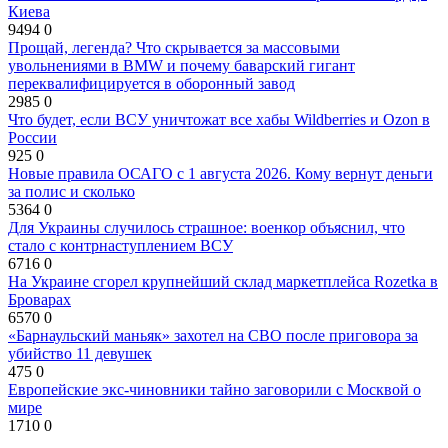
Киева
9494
0
Прощай, легенда? Что скрывается за массовыми
увольнениями в BMW и почему баварский гигант
переквалифицируется в оборонный завод
2985
0
Что будет, если ВСУ уничтожат все хабы Wildberries и Ozon в
России
925
0
Новые правила ОСАГО с 1 августа 2026. Кому вернут деньги
за полис и сколько
5364
0
Для Украины случилось страшное: военкор объяснил, что
стало с контрнаступлением ВСУ
6716
0
На Украине сгорел крупнейший склад маркетплейса Rozetka в
Броварах
6570
0
«Барнаульский маньяк» захотел на СВО после приговора за
убийство 11 девушек
475
0
Европейские экс-чиновники тайно заговорили с Москвой о
мире
1710
0