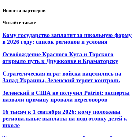
Новости партнеров
Читайте также
Кому государство заплатит за школьную форму
в 2026 году: список регионов и условия
Освобождение Красного Кута и Торского
открыло путь к Дружковке и Краматорску
Стратегическая игра: войска нацелились на
Запад Украины, Зеленский теряет контроль
Зеленский в США не получил Patriot: эксперты
назвали причину провала переговоров
16 тысяч к 1 сентября 2026: кому положены
региональные выплаты на подготовку детей к
школе