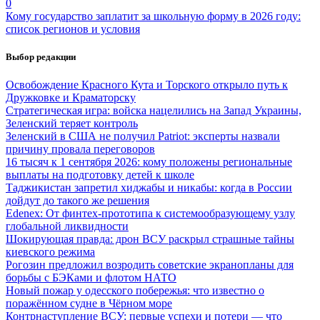
0
Кому государство заплатит за школьную форму в 2026 году:
список регионов и условия
Выбор редакции
Освобождение Красного Кута и Торского открыло путь к
Дружковке и Краматорску
Стратегическая игра: войска нацелились на Запад Украины,
Зеленский теряет контроль
Зеленский в США не получил Patriot: эксперты назвали
причину провала переговоров
16 тысяч к 1 сентября 2026: кому положены региональные
выплаты на подготовку детей к школе
Таджикистан запретил хиджабы и никабы: когда в России
дойдут до такого же решения
Edenex: От финтех-прототипа к системообразующему узлу
глобальной ликвидности
Шокирующая правда: дрон ВСУ раскрыл страшные тайны
киевского режима
Рогозин предложил возродить советские экранопланы для
борьбы с БЭКами и флотом НАТО
Новый пожар у одесского побережья: что известно о
поражённом судне в Чёрном море
Контрнаступление ВСУ: первые успехи и потери — что