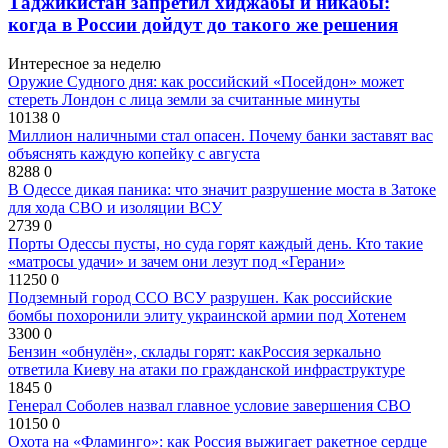
Таджикистан запретил хиджабы и никабы:
когда в России дойдут до такого же решения
Интересное за неделю
Оружие Судного дня: как российский «Посейдон» может
стереть Лондон с лица земли за считанные минуты
10138
0
Миллион наличными стал опасен. Почему банки заставят вас
объяснять каждую копейку с августа
8288
0
В Одессе дикая паника: что значит разрушение моста в Затоке
для хода СВО и изоляции ВСУ
2739
0
Порты Одессы пусты, но суда горят каждый день. Кто такие
«матросы удачи» и зачем они лезут под «Герани»
11250
0
Подземный город ССО ВСУ разрушен. Как российские
бомбы похоронили элиту украинской армии под Хотенем
3300
0
Бензин «обнулён», склады горят: какРоссия зеркально
ответила Киеву на атаки по гражданской инфраструктуре
1845
0
Генерал Соболев назвал главное условие завершения СВО
10150
0
Охота на «Фламинго»: как Россия выжигает ракетное сердце