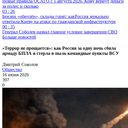
Новые правила ОСАГО с 1 августа 2026. Кому вернут деньги
за полис и сколько
03 : 26
Бензин «обнулён», склады горят: какРоссия зеркально
ответила Киеву на атаки по гражданской инфраструктуре
00 : 35
Генерал Соболев назвал главное условие завершения СВО
Больше новостей
«Террор не прощается»: как Россия за одну ночь сбила
армаду БПЛА и стерла в пыль командные пункты ВСУ
Дмитрий Соколов
Общество
16 июня 2026
397
0