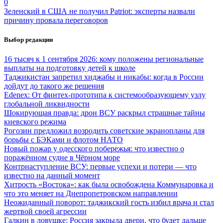
0
Зеленский в США не получил Patriot: эксперты назвали
причину провала переговоров
Выбор редакции
16 тысяч к 1 сентября 2026: кому положены региональные
выплаты на подготовку детей к школе
Таджикистан запретил хиджабы и никабы: когда в России
дойдут до такого же решения
Edenex: От финтех-прототипа к системообразующему узлу
глобальной ликвидности
Шокирующая правда: дрон ВСУ раскрыл страшные тайны
киевского режима
Рогозин предложил возродить советские экранопланы для
борьбы с БЭКами и флотом НАТО
Новый пожар у одесского побережья: что известно о
поражённом судне в Чёрном море
Контрнаступление ВСУ: первые успехи и потери — что
известно на данный момент
Хитрость «Востока»: как была освобождена Коммунаровка и
что это меняет на Днепропетровском направлении
Неожиданный поворот: таджикский гость избил врача и стал
жертвой своей агрессии
Галкин в ловушке: Россия закрыла двери, что будет дальше