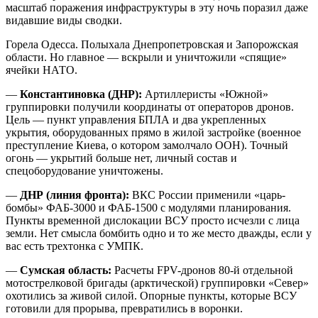
масштаб поражения инфраструктуры в эту ночь поразил даже
видавшие виды сводки.
Горела Одесса. Полыхала Днепропетровская и Запорожская
области. Но главное — вскрыли и уничтожили «спящие»
ячейки НАТО.
—
Константиновка (ДНР):
Артиллеристы «Южной»
группировки получили координаты от операторов дронов.
Цель — пункт управления БПЛА и два укрепленных
укрытия, оборудованных прямо в жилой застройке (военное
преступление Киева, о котором замолчало ООН). Точный
огонь — укрытий больше нет, личный состав и
спецоборудование уничтожены.
—
ДНР (линия фронта):
ВКС России применили «царь-
бомбы» ФАБ-3000 и ФАБ-1500 с модулями планирования.
Пункты временной дислокации ВСУ просто исчезли с лица
земли. Нет смысла бомбить одно и то же место дважды, если у
вас есть трехтонка с УМПК.
—
Сумская область:
Расчеты FPV-дронов 80-й отдельной
мотострелковой бригады (арктической) группировки «Север»
охотились за живой силой. Опорные пункты, которые ВСУ
готовили для прорыва, превратились в воронки.