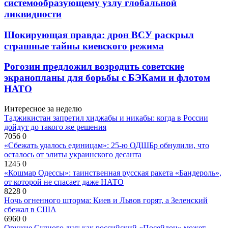
системообразующему узлу глобальной
ликвидности
Шокирующая правда: дрон ВСУ раскрыл
страшные тайны киевского режима
Рогозин предложил возродить советские
экранопланы для борьбы с БЭКами и флотом
НАТО
Интересное за неделю
Таджикистан запретил хиджабы и никабы: когда в России
дойдут до такого же решения
7056
0
«Сбежать удалось единицам»: 25-ю ОДШБр обнулили, что
осталось от элиты украинского десанта
1245
0
«Кошмар Одессы»: таинственная русская ракета «Бандероль»,
от которой не спасает даже НАТО
8228
0
Ночь огненного шторма: Киев и Львов горят, а Зеленский
сбежал в США
6960
0
Оружие Судного дня: как российский «Посейдон» может