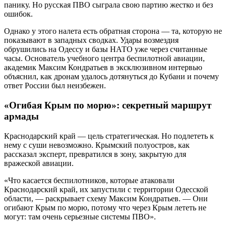
панику. Но русская ПВО сыграла свою партию жестко и без
ошибок.
Однако у этого налета есть обратная сторона — та, которую не
показывают в западных сводках. Удары возмездия
обрушились на Одессу и базы НАТО уже через считанные
часы. Основатель учебного центра беспилотной авиации,
академик Максим Кондратьев в эксклюзивном интервью
объяснил, как дронам удалось дотянуться до Кубани и почему
ответ России был неизбежен.
«Огибая Крым по морю»: секретный маршрут
армады
Краснодарский край — цель стратегическая. Но подлететь к
нему с суши невозможно. Крымский полуостров, как
рассказал эксперт, превратился в зону, закрытую для
вражеской авиации.
«Что касается беспилотников, которые атаковали
Краснодарский край, их запустили с территории Одесской
области, — раскрывает схему Максим Кондратьев. — Они
огибают Крым по морю, потому что через Крым лететь не
могут: там очень серьезные системы ПВО».