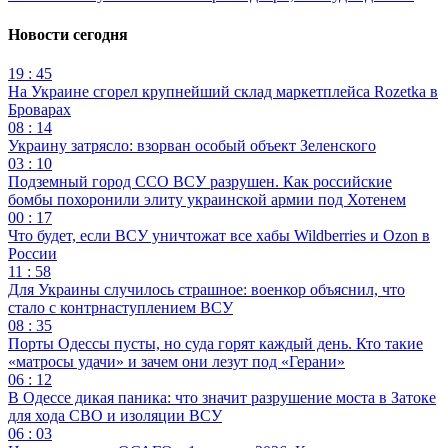
Новости сегодня
19 : 45
На Украине сгорел крупнейший склад маркетплейса Rozetka в
Броварах
08 : 14
Украину затрясло: взорван особый объект Зеленского
03 : 10
Подземный город ССО ВСУ разрушен. Как российские
бомбы похоронили элиту украинской армии под Хотенем
00 : 17
Что будет, если ВСУ уничтожат все хабы Wildberries и Ozon в
России
11 : 58
Для Украины случилось страшное: военкор объяснил, что
стало с контрнаступлением ВСУ
08 : 35
Порты Одессы пусты, но суда горят каждый день. Кто такие
«матросы удачи» и зачем они лезут под «Герани»
06 : 12
В Одессе дикая паника: что значит разрушение моста в Затоке
для хода СВО и изоляции ВСУ
06 : 03