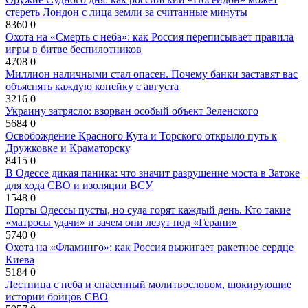
стереть Лондон с лица земли за считанные минуты
8360
0
Охота на «Смерть с неба»: как Россия переписывает правила
игры в битве беспилотников
4708
0
Миллион наличными стал опасен. Почему банки заставят вас
объяснять каждую копейку с августа
3216
0
Украину затрясло: взорван особый объект Зеленского
5684
0
Освобождение Красного Кута и Торского открыло путь к
Дружковке и Краматорску
8415
0
В Одессе дикая паника: что значит разрушение моста в Затоке
для хода СВО и изоляции ВСУ
1548
0
Порты Одессы пусты, но суда горят каждый день. Кто такие
«матросы удачи» и зачем они лезут под «Герани»
5740
0
Охота на «Фламинго»: как Россия выжигает ракетное сердце
Киева
5184
0
Лестница с неба и спасенный молитвословом, шокирующие
истории бойцов СВО