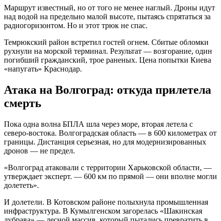
Маршрут известный, но от того не менее наглый. Дроны идут
над водой на предельно малой высоте, пытаясь спрятаться за
радиогоризонтом. Но и этот трюк не спас.
Темрюкский район встретил гостей огнем. Сбитые обломки
рухнули на морской терминал. Результат — возгорание, один
погибший гражданский, трое раненых. Цена попытки Киева
«напугать» Краснодар.
Атака на Волгоград: откуда прилетела
смерть
Пока одна волна БПЛА шла через море, вторая летела с
северо-востока. Волгоградская область — в 600 километрах от
границы. Дистанция серьезная, но для модернизированных
дронов — не предел.
«Волгоград атаковали с территории Харьковской области, —
утверждает эксперт. — 600 км по прямой — они вполне могли
долететь».
И долетели. В Котовском районе полыхнула промышленная
инфраструктура. В Кумылгенском загорелась «Шакинская
дубрава» — лесной массив, который пытались превратить в