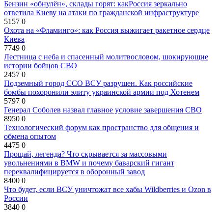
Бензин «обнулён», склады горят: какРоссия зеркально
ответила Киеву на атаки по гражданской инфраструктуре
5157
0
Охота на «Фламинго»: как Россия выжигает ракетное сердце
Киева
7749
0
Лестница с неба и спасенный молитвословом, шокирующие
истории бойцов СВО
2457
0
Подземный город ССО ВСУ разрушен. Как российские
бомбы похоронили элиту украинской армии под Хотенем
5797
0
Генерал Соболев назвал главное условие завершения СВО
8950
0
Технологический форум как пространство для общения и
обмена опытом
4475
0
Прощай, легенда? Что скрывается за массовыми
увольнениями в BMW и почему баварский гигант
переквалифицируется в оборонный завод
8400
0
Что будет, если ВСУ уничтожат все хабы Wildberries и Ozon в
России
3840
0