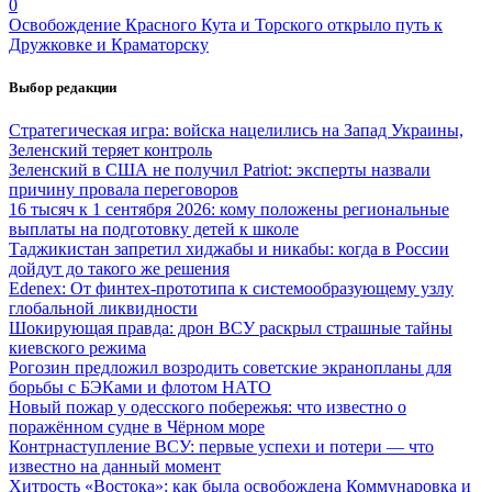
0
Освобождение Красного Кута и Торского открыло путь к
Дружковке и Краматорску
Выбор редакции
Стратегическая игра: войска нацелились на Запад Украины,
Зеленский теряет контроль
Зеленский в США не получил Patriot: эксперты назвали
причину провала переговоров
16 тысяч к 1 сентября 2026: кому положены региональные
выплаты на подготовку детей к школе
Таджикистан запретил хиджабы и никабы: когда в России
дойдут до такого же решения
Edenex: От финтех-прототипа к системообразующему узлу
глобальной ликвидности
Шокирующая правда: дрон ВСУ раскрыл страшные тайны
киевского режима
Рогозин предложил возродить советские экранопланы для
борьбы с БЭКами и флотом НАТО
Новый пожар у одесского побережья: что известно о
поражённом судне в Чёрном море
Контрнаступление ВСУ: первые успехи и потери — что
известно на данный момент
Хитрость «Востока»: как была освобождена Коммунаровка и