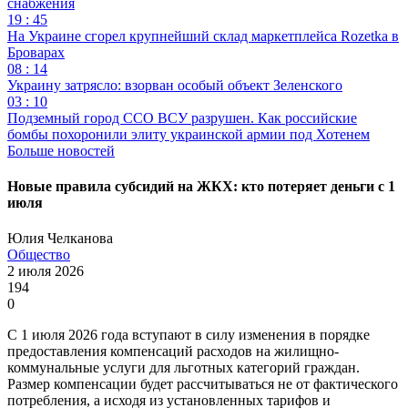
снабжения
19 : 45
На Украине сгорел крупнейший склад маркетплейса Rozetka в
Броварах
08 : 14
Украину затрясло: взорван особый объект Зеленского
03 : 10
Подземный город ССО ВСУ разрушен. Как российские
бомбы похоронили элиту украинской армии под Хотенем
Больше новостей
Новые правила субсидий на ЖКХ: кто потеряет деньги с 1
июля
Юлия Челканова
Общество
2 июля 2026
194
0
С 1 июля 2026 года вступают в силу изменения в порядке
предоставления компенсаций расходов на жилищно-
коммунальные услуги для льготных категорий граждан.
Размер компенсации будет рассчитываться не от фактического
потребления, а исходя из установленных тарифов и