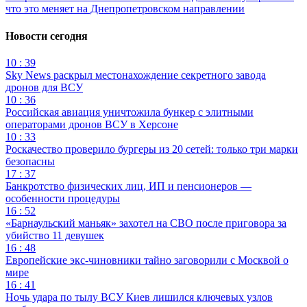
что это меняет на Днепропетровском направлении
Новости сегодня
10 : 39
Sky News раскрыл местонахождение секретного завода
дронов для ВСУ
10 : 36
Российская авиация уничтожила бункер с элитными
операторами дронов ВСУ в Херсоне
10 : 33
Роскачество проверило бургеры из 20 сетей: только три марки
безопасны
17 : 37
Банкротство физических лиц, ИП и пенсионеров —
особенности процедуры
16 : 52
«Барнаульский маньяк» захотел на СВО после приговора за
убийство 11 девушек
16 : 48
Европейские экс-чиновники тайно заговорили с Москвой о
мире
16 : 41
Ночь удара по тылу ВСУ Киев лишился ключевых узлов