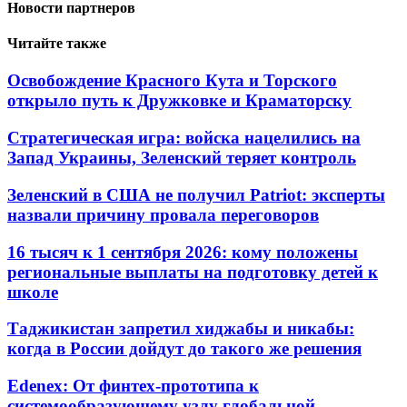
Новости партнеров
Читайте также
Освобождение Красного Кута и Торского
открыло путь к Дружковке и Краматорску
Стратегическая игра: войска нацелились на
Запад Украины, Зеленский теряет контроль
Зеленский в США не получил Patriot: эксперты
назвали причину провала переговоров
16 тысяч к 1 сентября 2026: кому положены
региональные выплаты на подготовку детей к
школе
Таджикистан запретил хиджабы и никабы:
когда в России дойдут до такого же решения
Edenex: От финтех-прототипа к
системообразующему узлу глобальной