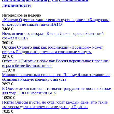
ликвидности
Интересное за неделю
«Кошмар Одессы»: таинственная русская ракета «Бандероль»,
от которой не спасает даже НАТО
3408
0
Ночь огненного шторма: Киев и Львов горят, а Зеленский
сбежал в США
3601
0
Оружие Судного дня: как российский «Посейдон» может
стереть Лондон с лица земли за считанные минуты
3276
0
Охота на «Смерть с неба»: как Россия переписывает правила
игры в битве беспилотников
11797
0
Миллион наличными стал опасен. Почему банки заставят вас
объяснять каждую копейку с августа
2892
0
В Одессе дикая паника: что значит разрушение моста в Затоке
для хода СВО и изоляции ВСУ
10950
0
Порты Одессы пусты, но суда горят каждый день. Кто такие
«матросы удачи» и зачем они лезут под «Герани»
7035
0