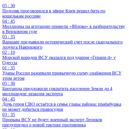
05 : 30
Подоляк проговорился в эфире Киев решил бить по
кошелькам россиян
04 : 45
Миллионы на агитацию привели «Яблоко» к разбирательству
в Верховном суде
03 : 35
Варшаве предъявили исторический счет после скандального
лозунга Навроцкого
02 : 10
Морской коридор ВСУ оказался под ударом «Герани-4» у
Одессы
01 : 35
Удары России разорвали привычную схему снабжения ВСУ
этим летом
05 : 30
Британцы предложили сократить население Земли до 4
миллиардов: реакция эксперта
04 : 45
Дочь героя СВО остаётся в семье главы района: прабабушка
не может добиться правосудия
03 : 35
Прорыва ВСУ не будет: военный эксперт Леонков
предупредил о новой тактике противника