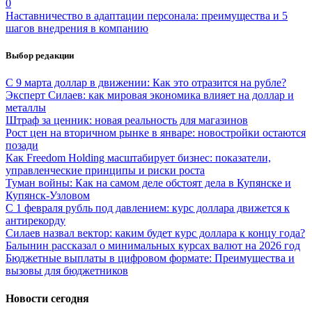
0
Наставничество в адаптации персонала: преимущества и 5
шагов внедрения в компанию
Выбор редакции
С 9 марта доллар в движении: Как это отразится на рубле?
Эксперт Силаев: как мировая экономика влияет на доллар и
металлы
Штраф за ценник: новая реальность для магазинов
Рост цен на вторичном рынке в январе: новостройки остаются
позади
Как Freedom Holding масштабирует бизнес: показатели,
управленческие принципы и риски роста
Туман войны: Как на самом деле обстоят дела в Купянске и
Купянск-Узловом
С 1 февраля рубль под давлением: курс доллара движется к
антирекорду
Силаев назвал вектор: каким будет курс доллара к концу года?
Балынин рассказал о минимальных курсах валют на 2026 год
Бюджетные выплаты в цифровом формате: Преимущества и
вызовы для бюджетников
Новости сегодня