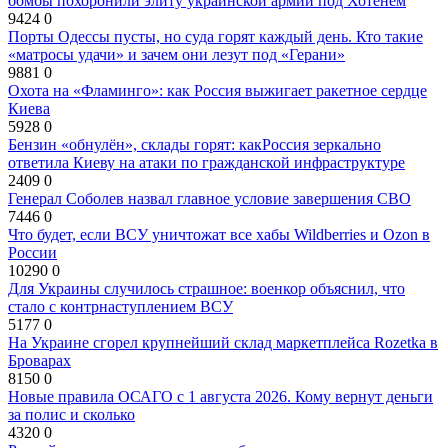
бомбы похоронили элиту украинской армии под Хотенем
9424
0
Порты Одессы пусты, но суда горят каждый день. Кто такие
«матросы удачи» и зачем они лезут под «Герани»
9881
0
Охота на «Фламинго»: как Россия выжигает ракетное сердце
Киева
5928
0
Бензин «обнулён», склады горят: какРоссия зеркально
ответила Киеву на атаки по гражданской инфраструктуре
2409
0
Генерал Соболев назвал главное условие завершения СВО
7446
0
Что будет, если ВСУ уничтожат все хабы Wildberries и Ozon в
России
10290
0
Для Украины случилось страшное: военкор объяснил, что
стало с контрнаступлением ВСУ
5177
0
На Украине сгорел крупнейший склад маркетплейса Rozetka в
Броварах
8150
0
Новые правила ОСАГО с 1 августа 2026. Кому вернут деньги
за полис и сколько
4320
0