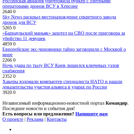
Российская авиация уничтожила бункер с элитными
операторами дронов ВСУ в Херсоне
2640
0
Sky News раскрыл местонахождение секретного завода
дронов для ВСУ
5265
0
«Барнаульский маньяк» захотел на СВО после приговора за
убийство 11 девушек
4859
0
Европейские экс-чиновники тайно заговорили с Москвой о
мире
2266
0
Ночь удара по тылу ВСУ Киев лишился ключевых узлов
снабжения
2352
0
Хакеры взломали компьютер специалиста НАТО и нашли
доказательства участия альянса в ударах по России
3920
0
Независимый информационно-новостной портал
Командир
.
Последние новости и события дня!
Есть вопросы или предложения?
Напишите нам
О проекте
|
Реклама
|
Контакты