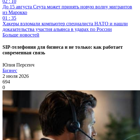
02 : 10
До 15 августа Сеута может принять новую волну мигрантов
из Марокко
01 : 35
Хакеры взломали компьютер специалиста НАТО и нашли
доказательства участия альянса в ударах по России
Больше новостей
SIP-телефония для бизнеса и не только: как работает
современная связь
Юлия Персенч
Бизнес
2 июля 2026
694
0