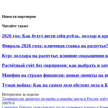
Новости партнеров
Читайте также
2026 год: Как будут вести себя рубль, доллар и 
Февраль 2026 года: ключевая ставка на распутье
Курс доллара на распутье: влияние сокращения 
Расчётный счёт без сюрпризов: как выбрать и зач
Минфин на страже финансов: новые лимиты на в
Туман войны: Как на самом деле обстоят дела в 
Интересное за неделю
Таджикистан запретил хиджабы и никабы: когда в России дойд
10076
0
Счетчики Гейгера зашкаливают после уранового взрыва в Киев