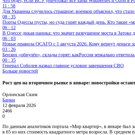
Что будет, если ВСУ уничтожат все хабы Wildberries и Ozon в Р
11 : 58
Для Украины случилось страшное: военкор объяснил, что стал
08 : 35
Порты Одессы пусты, но суда горят каждый день. Кто такие «м
06 : 12
В Одессе дикая паника: что значит разрушение моста в Затоке
06 : 03
Новые правила ОСАГО с 1 августа 2026. Кому вернут деньги за
03 : 26
Бензин «обнулён», склады горят: какРоссия зеркально ответил
00 : 35
Генерал Соболев назвал главное условие завершения СВО
Больше новостей
Рост цен на вторичном рынке в январе: новостройки остаю
Орлонская Ским
Банки
12 февраля 2026
2466
0
По данным аналитиков портала «Мир квартир», в январе был з
в 65 из них стоимость квадратного метра возросла. В среднем 