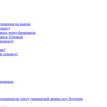
дложения на рынок
изнесу
чных через банкоматы
пянск-Узловом
ирекорду
ами?
й перевод?
Броварах
похоронили элиту украинской армии под Хотенем