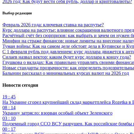
2026 год: Как будут вести себя рубль, доллар и криптовалюты?
Выбор редакции
Февраль 2026 года: ключевая ставка на распутье?
Курс доллара на распутье: влияние сокращения валютного пре
Расчётный счёт без сюрпризов: как выбрать и зачем он нужен б
Минфин на страже финансов: новые лимиты на внесение нали
Туман войны: Как на самом деле обстоят дела в Купянске и Ку
С 1 февраля рубль под давлением: курс доллара движется к ант
Силаев назвал вектор: каким будет курс доллара к концу года?
Глушкова о вкладах: Как правильно управлять своими финанс
Новые стандарты прозрачности: как определить подозрительны
Балынин рассказал о минимальных курсах валют на 2026 год
Новости сегодня
19 : 45
На Украине сгорел крупнейший склад маркетплейса Rozetka в 
08 : 14
Украину затрясло: взорван особый объект Зеленского
03 : 10
Подземный город ССО ВСУ разрушен. Как российские бомбы 
00 : 17