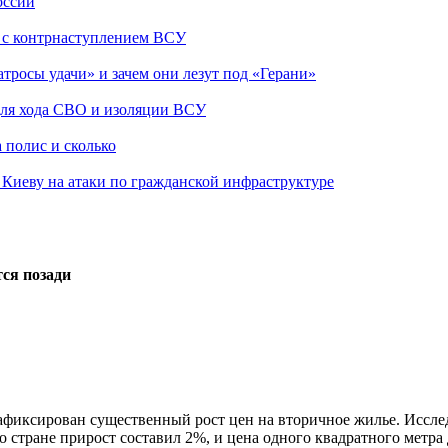
оссии
о с контрнаступлением ВСУ
атросы удачи» и зачем они лезут под «Герани»
 для хода СВО и изоляции ВСУ
 полис и сколько
а Киеву на атаки по гражданской инфраструктуре
тся позади
афиксирован существенный рост цен на вторичное жилье. Исслед
по стране прирост составил 2%, и цена одного квадратного метра