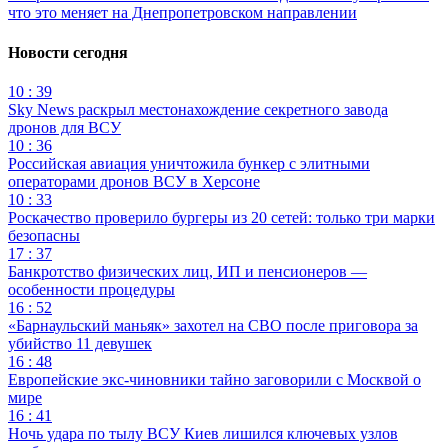
что это меняет на Днепропетровском направлении
Новости сегодня
10 : 39
Sky News раскрыл местонахождение секретного завода
дронов для ВСУ
10 : 36
Российская авиация уничтожила бункер с элитными
операторами дронов ВСУ в Херсоне
10 : 33
Роскачество проверило бургеры из 20 сетей: только три марки
безопасны
17 : 37
Банкротство физических лиц, ИП и пенсионеров —
особенности процедуры
16 : 52
«Барнаульский маньяк» захотел на СВО после приговора за
убийство 11 девушек
16 : 48
Европейские экс-чиновники тайно заговорили с Москвой о
мире
16 : 41
Ночь удара по тылу ВСУ Киев лишился ключевых узлов