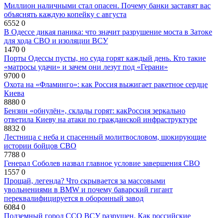
Миллион наличными стал опасен. Почему банки заставят вас
объяснять каждую копейку с августа
6552
0
В Одессе дикая паника: что значит разрушение моста в Затоке
для хода СВО и изоляции ВСУ
1470
0
Порты Одессы пусты, но суда горят каждый день. Кто такие
«матросы удачи» и зачем они лезут под «Герани»
9700
0
Охота на «Фламинго»: как Россия выжигает ракетное сердце
Киева
8880
0
Бензин «обнулён», склады горят: какРоссия зеркально
ответила Киеву на атаки по гражданской инфраструктуре
8832
0
Лестница с неба и спасенный молитвословом, шокирующие
истории бойцов СВО
7788
0
Генерал Соболев назвал главное условие завершения СВО
1557
0
Прощай, легенда? Что скрывается за массовыми
увольнениями в BMW и почему баварский гигант
переквалифицируется в оборонный завод
6084
0
Подземный город ССО ВСУ разрушен. Как российские