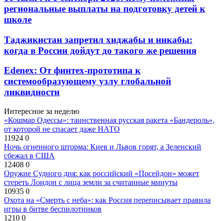
региональные выплаты на подготовку детей к
школе
Таджикистан запретил хиджабы и никабы:
когда в России дойдут до такого же решения
Edenex: От финтех-прототипа к
системообразующему узлу глобальной
ликвидности
Интересное за неделю
«Кошмар Одессы»: таинственная русская ракета «Бандероль»,
от которой не спасает даже НАТО
11924
0
Ночь огненного шторма: Киев и Львов горят, а Зеленский
сбежал в США
12408
0
Оружие Судного дня: как российский «Посейдон» может
стереть Лондон с лица земли за считанные минуты
10935
0
Охота на «Смерть с неба»: как Россия переписывает правила
игры в битве беспилотников
1210
0