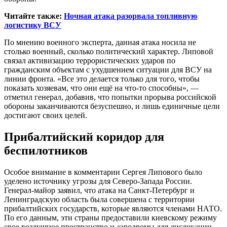
Читайте также:
Ночная атака разорвала топливную
логистику ВСУ
По мнению военного эксперта, данная атака носила не
столько военный, сколько политический характер. Липовой
связал активизацию террористических ударов по
гражданским объектам с ухудшением ситуации для ВСУ на
линии фронта. «Все это делается только для того, чтобы
показать хозяевам, что они ещё на что-то способны», —
отметил генерал, добавив, что попытки прорыва российской
обороны заканчиваются безуспешно, и лишь единичные цели
достигают своих целей.
Прибалтийский коридор для
беспилотников
Особое внимание в комментарии Сергея Липового было
уделено источнику угрозы для Северо-Запада России.
Генерал-майор заявил, что атака на Санкт-Петербург и
Ленинградскую область была совершена с территории
прибалтийских государств, которые являются членами НАТО.
По его данным, эти страны предоставили киевскому режиму
свое воздушное пространство и аэродромы для дислокации