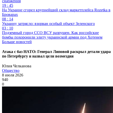
снабжения
19 : 45
На Украине сгорел крупнейший склад маркетплейса Rozetka в
Броварах
08 : 14
Украину затрясло: взорван особый объект Зеленского
03 : 10
Подземный город ССО ВСУ разрушен. Как российские
бомбы похоронили элиту украинской армии под Хотенем
Больше новостей
Атака с баз НАТО: Генерал Липовой раскрыл детали удара
по Петербургу и назвал цели возмездия
Юлия Челканова
Общество
8 июля 2026
940
0