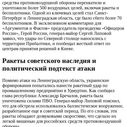
средства противовоздушной обороны перехватили и
уничтожили более 500 воздушных целей, включая ракеты и
беспилотники. Одной из ключевых целей стал Санкт-
Петербург и Ленинградская область, где было сбито более 70
беспилотников. В эксклюзивном комментарии для
«Аргументов и Фактов» председатель президиума «Офицеров
России», Герой России, генерал-майор Сергей Липовой
заявил, что удары по Северной столице наносились с
территории Прибалтики, и пообещал жесткий ответ по
центрам принятия решений в Киеве.
Ракеты советского наследия и
политический подтекст атаки
Помимо атаки на Ленинградскую область, украинские
формирования попытались нанести ракетный удар по
промышленному предприятию в Удмуртии. Как сообщил
глава республики Александр Бречалов, ракета была
уничтожена силами ПВО. Генерал-майор Липовой пояснил,
что для обстрела использовалось баллистическое вооружение,
разработанное еще в советский период. По его словам, эти
ракеты обладают дозвуковыми скоростями, что сделало их
легкой мишенью для российских средств противовоздушной
обороны.