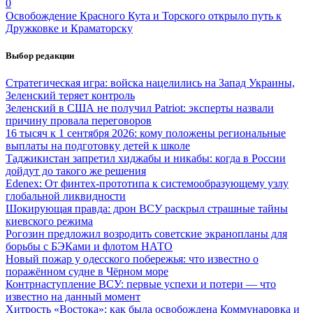
0
Освобождение Красного Кута и Торского открыло путь к
Дружковке и Краматорску
Выбор редакции
Стратегическая игра: войска нацелились на Запад Украины,
Зеленский теряет контроль
Зеленский в США не получил Patriot: эксперты назвали
причину провала переговоров
16 тысяч к 1 сентября 2026: кому положены региональные
выплаты на подготовку детей к школе
Таджикистан запретил хиджабы и никабы: когда в России
дойдут до такого же решения
Edenex: От финтех-прототипа к системообразующему узлу
глобальной ликвидности
Шокирующая правда: дрон ВСУ раскрыл страшные тайны
киевского режима
Рогозин предложил возродить советские экранопланы для
борьбы с БЭКами и флотом НАТО
Новый пожар у одесского побережья: что известно о
поражённом судне в Чёрном море
Контрнаступление ВСУ: первые успехи и потери — что
известно на данный момент
Хитрость «Востока»: как была освобождена Коммунаровка и