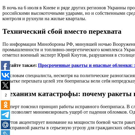
В ночь на 6 июля в Киеве и ряде других регионов Украины пр
российскими высокоточными ударами, но и собственными сре
контроля и рухнули на жилые кварталы.
Технический сбой вместо перехвата
По информации Минобороны РФ, минувшей ночью Вооруженные
промышленности и топливно-энергетического комплекса Украин
отметил военный эксперт Юрий Кнутов, разрушения в столице у
Читайте также:
Просроченные ракеты и опасные обломки: 
По словам специалиста, несмотря на политические разногласи
попытке перехвата целей эти боеприпасы вели себя непредсказ
Механизм катастрофы: почему ракеты 
2
Эксперт пояснил принцип работы исправного боеприпаса. В слу
Это позволяет минимизировать ущерб от падения обломков. Од
Кнутов акцентирует внимание на мощности боевой части ракет
неисправной ракеты в серьезную угрозу для гражданских объе