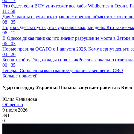
00 : 17
Что будет, если ВСУ уничтожат все хабы Wildberries и Ozon в Р
11 : 58
Для Украины случилось страшное: военкор объяснил, что стал
08 : 35
Порты Одессы пусты, но суда горят каждый день. Кто такие «м
06 : 12
В Одессе дикая паника: что значит разрушение моста в Затоке
06 : 03
Новые правила ОСАГО с 1 августа 2026. Кому вернут деньги за
03 : 26
Бензин «обнулён», склады горят: какРоссия зеркально ответил
00 : 35
Генерал Соболев назвал главное условие завершения СВО
Больше новостей
Удар по сердцу Украины: Польша запускает ракеты в Киев
Юлия Челканова
Общество
9 июля 2026
391
0