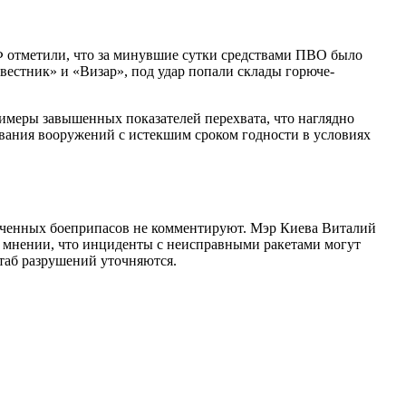
 отметили, что за минувшие сутки средствами ПВО было
евестник» и «Визар», под удар попали склады горюче-
римеры завышенных показателей перехвата, что наглядно
вания вооружений с истекшим сроком годности в условиях
оченных боеприпасов не комментируют. Мэр Киева Виталий
о мнении, что инциденты с неисправными ракетами могут
таб разрушений уточняются.