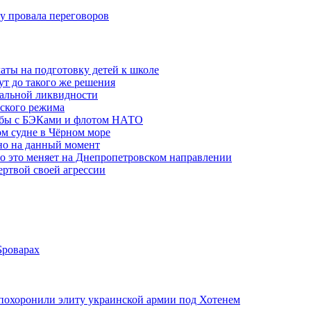
ну провала переговоров
аты на подготовку детей к школе
ут до такого же решения
бальной ликвидности
ского режима
рьбы с БЭКами и флотом НАТО
ом судне в Чёрном море
но на данный момент
то это меняет на Днепропетровском направлении
ертвой своей агрессии
Броварах
похоронили элиту украинской армии под Хотенем