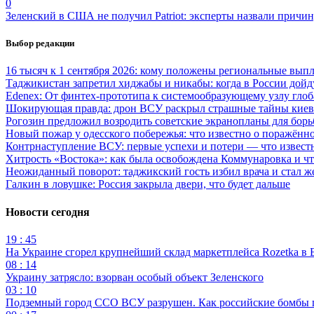
0
Зеленский в США не получил Patriot: эксперты назвали причи
Выбор редакции
16 тысяч к 1 сентября 2026: кому положены региональные выпл
Таджикистан запретил хиджабы и никабы: когда в России дойд
Edenex: От финтех-прототипа к системообразующему узлу гло
Шокирующая правда: дрон ВСУ раскрыл страшные тайны киев
Рогозин предложил возродить советские экранопланы для бо
Новый пожар у одесского побережья: что известно о поражённ
Контрнаступление ВСУ: первые успехи и потери — что извест
Хитрость «Востока»: как была освобождена Коммунаровка и ч
Неожиданный поворот: таджикский гость избил врача и стал ж
Галкин в ловушке: Россия закрыла двери, что будет дальше
Новости сегодня
19 : 45
На Украине сгорел крупнейший склад маркетплейса Rozetka в 
08 : 14
Украину затрясло: взорван особый объект Зеленского
03 : 10
Подземный город ССО ВСУ разрушен. Как российские бомбы 