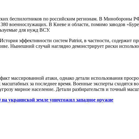
ских беспилотников по российским регионам. В Минобороны РФ
о 1380 военнослужащих. В Киеве и области, помимо заводов «Бур
льзуемые для нужд ВСУ.
стория эффективности систем Patriot, в частности, содержит п
ливе. Нынешний случай наглядно демонстрирует риски использо
акт массированной атаки, однако детали использования проср
х масштабных за последнее время. Военные эксперты сходятся в
угрозу мирное население. Детали разбирательств и точный масш
на украинской земле уничтожил западное оружие