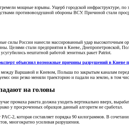
огремели мощные взрывы. Ущерб городской инфраструктуре, по з
дствами противовоздушной обороны ВСУ. Причиной стали проср
 силы России нанесли массированный удар высокоточным ору
ы. Целями стали предприятия в Киеве, Днепропетровской, Полт
сугубились нештатной работой зенитных ракет Patriot.
эксперт объяснил возможные причины разрушений в Киеве п
я между Варшавой и Киевом, Польша по закрытым каналам перед
уемо: они резко меняли траекторию и падали на землю, в том чи
падают на головы
чае промаха ракета должна уходить вертикально вверх, вырабаты
нако у просроченных образцов данный алгоритм не сработал.
 PAC-2, которая составляет порядка 90 килограммов. В сочетан
ктов, многократно усиливая разрушения.